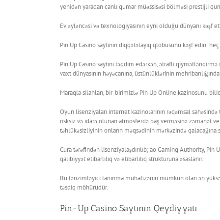
yenidən yaradan canlı qumar müəssisəsi bölməsi prestijli qum
Ev əyləncəsi və texnologiyasının eyni olduğu dünyanı kəşf et
Pin Up Casino saytının diqqətəlayiq qlobusunu kəşf edin: he
Pin Up Casino saytını təqdim edərkən, ətraflı qiymətləndir
vaxt dünyasının həyəcanına, üstünlüklərinin mehribanlığından
Maraqla silahlan, bir-birimizlə Pin Up Online kazinosunu bilic
Oyun lisenziyaları internet kazinolarının rəqəmsal sahəsində t
risksiz və idarə olunan atmosferdə baş verməsinə zəmanət ver
təhlükəsizliyinin onların məqsədinin mərkəzində qalacağına s
Cura tərəfindən lisenziyalaşdırılıb; ao Gaming Authority, Pin 
qalibiyyət etibarlılıq və etibarlılıq strukturuna əsaslanır.
Bu tənzimləyici tanınma mühafizənin mümkün olan ən yüksək tə
təsdiq möhürüdür.
Pin-Up Casino Saytının Qeydiyyatı