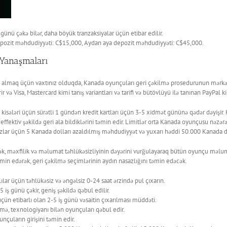
 günü çəkə bilər, daha böyük tranzaksiyalar üçün etibar edilir.
epozit məhdudiyyəti: C$15,000, Aydan aya depozit məhdudiyyəti: C$45,000.
Yanaşmaları
almaq üçün vaxtınız olduqda, Kanada oyunçuları geri çəkilmə prosedurunun mərkəzin
ir və Visa, Mastercard kimi tanış variantları və tarifi və bütövlüyü ilə tanınan PayPal ki
sələri üçün sürətli 1 gündən kredit kartları üçün 3-5 xidmət gününə qədər dəyişir. 
fektiv şəkildə geri ala bildiklərini təmin edir. Limitlər orta Kanada oyunçusu nəzər
ar üçün 5 Kanada dolları azaldılmış məhdudiyyət və yuxarı həddi 50.000 Kanada dolla
k, məxfilik və məlumat təhlükəsizliyinin dəyərini vurğulayaraq bütün oyunçu məlumat
təmin edərək, geri çəkilmə seçimlərinin aydın nasazlığını təmin edəcək.
lılar üçün təhlükəsiz və əngəlsiz 0-24 saat ərzində pul çıxarın.
 iş günü çəkir, geniş şəkildə qəbul edilir.
 etibarlı olan 2-5 iş günü vəsaitin çıxarılması müddəti.
lmə, texnologiyanı bilən oyunçuları qəbul edir.
çuların girişini təmin edir.