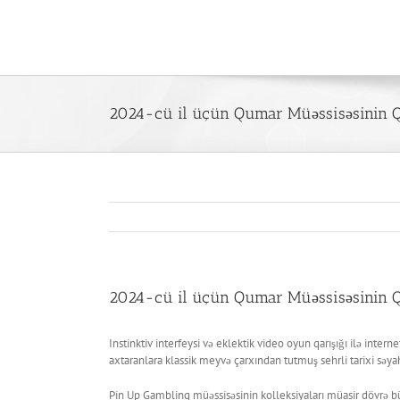
Skip
to
content
2024-cü il üçün Qumar Müəssisəsinin Qi
2024-cü il üçün Qumar Müəssisəsinin Qi
Instinktiv interfeysi və eklektik video oyun qarışığı ilə inte
axtaranlara klassik meyvə çarxından tutmuş sehrli tarixi səyah
Pin Up Gambling müəssisəsinin kolleksiyaları müasir dövrə bü