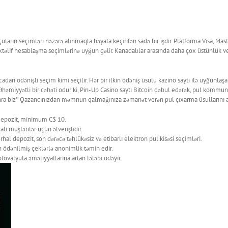
ların seçimləri nəzərə alınmaqla həyata keçirilən sadə bir işdir. Platforma Visa, Ma
əlif hesablaşma seçimlərinə uyğun gəlir. Kanadalılar arasında daha çox üstünlük veri
 ödənişli seçim kimi seçilir. Hər bir ilkin ödəniş üsulu kazino saytı ilə uyğunlaşaraq 
. Əhəmiyyətli bir cəhəti odur ki, Pin-Up Casino saytı Bitcoin qəbul edərək, pul kommu
onra biz'’ Qazancınızdan məmnun qalmağınıza zəmanət verən pul çıxarma üsullarını 
i depozit, minimum C$ 10.
lı müştərilər üçün əlverişlidir.
rhal depozit, son dərəcə təhlükəsiz və etibarlı elektron pul kisəsi seçimləri.
 ödənilmiş çeklərlə anonimlik təmin edir.
ptovalyuta əməliyyatlarına artan tələbi ödəyir.