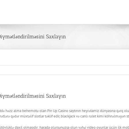
ymətləndirilməsini Saxlayın
ymətləndirilməsini Saxlayın
rnetdə həzz alma behemotu olan Pin Up Casino saytının heyrətamiz dünyasına qərq olun.
ətlərə qədər müxtəlif slotlar təklif edir, blackjack və canlı rulet kimi köhnəlməyən 
tövlüklə daxil olmasıdır: harada olursunuzsa olun vəhşi video oyunlar üçün ilk mobi