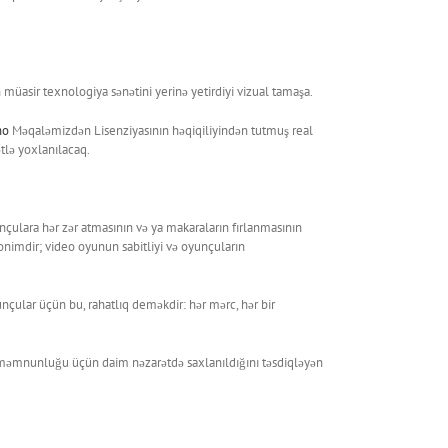
üasir texnologiya sənətini yerinə yetirdiyi vizual tamaşa.
no
Məqaləmizdən Lisenziyasının həqiqiliyindən tutmuş real
tlə yoxlanılacaq.
yunçulara hər zər atmasının və ya makaraların fırlanmasının
onimdir; video oyunun sabitliyi və oyunçuların
unçular üçün bu, rahatlıq deməkdir: hər mərc, hər bir
və məmnunluğu üçün daim nəzarətdə saxlanıldığını təsdiqləyən