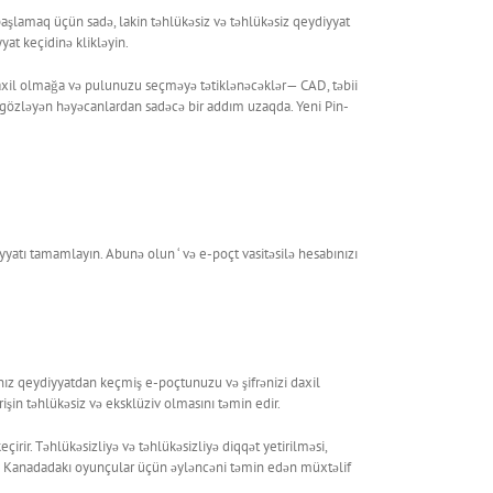
başlamaq üçün sadə, lakin təhlükəsiz və təhlükəsiz qeydiyyat
yat keçidinə klikləyin.
 daxil olmağa və pulunuzu seçməyə tətiklənəcəklər— CAD, təbii
'’ gözləyən həyəcanlardan sadəcə bir addım uzaqda. Yeni Pin-
yyatı tamamlayın. Abunə olun ‘ və e-poçt vasitəsilə hesabınızı
alnız qeydiyyatdan keçmiş e-poçtunuzu və şifrənizi daxil
rişin təhlükəsiz və eksklüziv olmasını təmin edir.
irir. Təhlükəsizliyə və təhlükəsizliyə diqqət yetirilməsi,
iz'’ Kanadadakı oyunçular üçün əyləncəni təmin edən müxtəlif