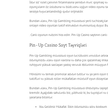
İstər siz’ rulet çarxının fırlanmasına yenidən mərc qoymaq və
oyunçuların öz üslubuna və büdcəsinə uyğun video oyunu tapa
sessiya həyəcanlandırdığı qədər orijinaldır.
Bundan əlavə, Pin-Up Gambling müəssisəsi yerli təchizatçıl
onlayn video oyunları təklif etməkdən məmnunluq duyur. Bu'’ 
. Canlı oyunun nəbzini hiss edin: Pin-Up Casino saytının canlı 
Pin-Up Casino Sayt Təşviqləri
Pin-Up Gambling müəssisəsi oyun təcrübəsini əvvəldən artıran 
ödənişinizdə əlavə oyun vaxtına və daha çox qazanmaq imkanl
ruhiyyəni yüksək saxlayan yastıq verərək itkilərinin müəyyən f
Mövsümi və temalı promolar adətən tətillər və ya yeni oyun t
təklifləri və yüksək roller mükafatları müxtəlif oyun dizaynla
Bundan əlavə, Pin-Up Gambling müəssisəsi öhdəliyinə layiqdir 
kremdir. Aşağıdakı sahələrdə biz, şübhəsiz ki, bu təşviqləri 
yararlana bilsinlər.
Xoş Geldiniz Mükafat: İlkin ödənişinizə görə kostyum 