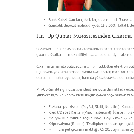
Bank Kabel: Xərclər çəkə bilər, idarə etmə 1-3 təşkilat
Gündəlik depozit məhdudiyyəti: C$ 5,000, Həftəlik d
Pin-Up Qumar Müəssisəsindən Çıxarma 
O zaman'’ Pin-Up Casino-da zəhmətinizin bəhrələrindən həzz 
çıxarma üsullarının müxtəlifliyi əlçatanlıq öhdəliyini əks etdir
Çıxarma tamamilə pulsuzdur, işləmə müddətləri elektron pul ki
üçün sadə yoxlama prosedurlarına əsaslanaraq mənfəətlərini ef
olaraq həm rahat oyunçular, həm də yüksək stavkalı qumarbazl
Pin-Up Gambling müəssisəsi ideal metodlardan istifadə edərə
şübhəsiz ki, tələblərinizə ideal uyğun gələni seçə bilmənizi 
Elektron pul kisələri (PayPal, Skrill, Neteller): Kanada
Kredit/Debet Kartları (Visa, Mastercard): İdarəetmə 2-5
Maliyyə Qurumunun Köçürülməsi: Böyük məbləğlər üçün
Kriptovalyuta (Bitcoin): Təsdiqdən sonra ani geri çəki
Minimum pul çıxarma məbləği: C$ 20, qeyri-rəsmi oyun