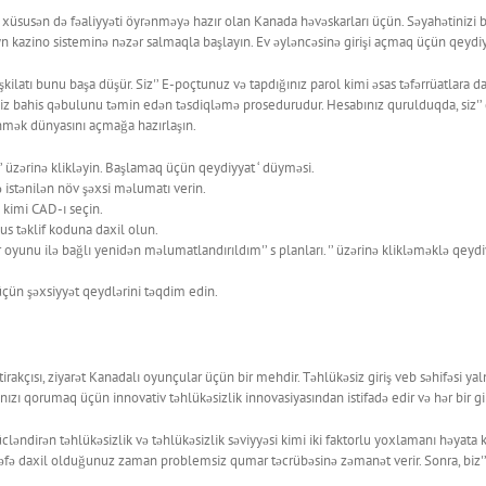
 xüsusən də fəaliyyəti öyrənməyə hazır olan Kanada həvəskarları üçün. Səyahətinizi 
ayn kazino sisteminə nəzər salmaqla başlayın. Ev əyləncəsinə girişi açmaq üçün qeydiy
kilatı bunu başa düşür. Siz'’ E-poçtunuz və tapdığınız parol kimi əsas təfərrüatlara
risksiz bahis qəbulunu təmin edən təsdiqləmə prosedurudur. Hesabınız qurulduqda, siz
ənmək dünyasını açmağa hazırlaşın.
 üzərinə klikləyin. Başlamaq üçün qeydiyyat ‘ düyməsi.
ə istənilən növ şəxsi məlumatı verin.
 kimi CAD-ı seçin.
us təklif koduna daxil olun.
yunu ilə bağlı yenidən məlumatlandırıldım'’ s planları. '’ üzərinə klikləməklə qeydi
çün şəxsiyyət qeydlərini təqdim edin.
irakçısı, ziyarət Kanadalı oyunçular üçün bir mehdir. Təhlükəsiz giriş veb səhifəsi y
rınızı qorumaq üçün innovativ təhlükəsizlik innovasiyasından istifadə edir və hər bir gi
ndirən təhlükəsizlik və təhlükəsizlik səviyyəsi kimi iki faktorlu yoxlamanı həyata keç
 hər dəfə daxil olduğunuz zaman problemsiz qumar təcrübəsinə zəmanət verir. Sonra, b