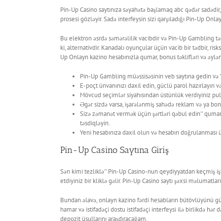
Pin-Up Casino saytınıza səyahətə başlamaq abc qədər sadədir,
prosesi gözləyir. Sadə interfeysin sizi qarşıladığı Pin-Up Onl
Bu elektron əsrdə səmərəlilik vacibdir və Pin-Up Gambling təş
ki, alternativdir. Kanadalı oyunçular üçün vacib bir tədbir, 
Up Onlayn kazino hesabınızla qumar, bonus təklifləri və əyl
Pin-Up Gambling müəssisəsinin veb saytına gedin və '’
E-poçt ünvanınızı daxil edin, güclü parol hazırlayın v
Mövcud seçimlər siyahısından üstünlük verdiyiniz pul
Əgər sizdə varsa, işarələnmiş sahədə reklam və ya bon
Sizə zəmanət vermək üçün şərtləri qəbul edin'’ qumar o
təsdiqləyin.
Yeni hesabınıza daxil olun və hesabın doğrulanması ü
Pin-Up Casino Saytına Giriş
Sən kimi tezliklə'’ Pin-Up Casino-nun qeydiyyatdan keçmiş işt
etdiyiniz bir kliklə gəlir. Pin-Up Casino saytı şəxsi məlumatla
Bundan əlavə, onlayn kazino fərdi hesabların bütövlüyünü güclə
hamar və istifadəçi dostu istifadəçi interfeysi ilə birlikdə
depozit üsullarını araşdıracağam.