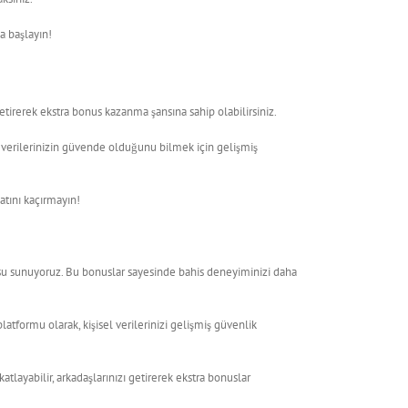
a başlayın!
getirerek ekstra bonus kazanma şansına sahip olabilirsiniz.
el verilerinizin güvende olduğunu bilmek için gelişmiş
atını kaçırmayın!
nusu sunuyoruz. Bu bonuslar sayesinde bahis deneyiminizi daha
atformu olarak, kişisel verilerinizi gelişmiş güvenlik
tlayabilir, arkadaşlarınızı getirerek ekstra bonuslar