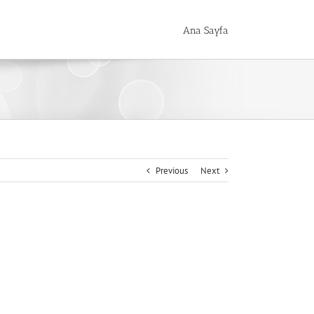
Ana Sayfa
Previous
Next