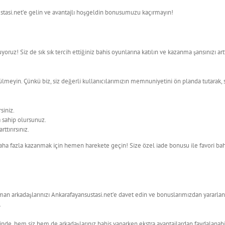
stasi.net’e gelin ve avantajlı hoşgeldin bonusumuzu kaçırmayın!
uyoruz! Siz de sık sık tercih ettiğiniz bahis oyunlarına katılın ve kazanma şansınızı ar
ülmeyin. Çünkü biz, siz değerli kullanıcılarımızın memnuniyetini ön planda tutarak, sı
siniz.
 sahip olursunuz.
tırırsınız.
daha fazla kazanmak için hemen harekete geçin! Size özel iade bonusu ile favori ba
man arkadaşlarınızı Ankarafayansustasi.net’e davet edin ve bonuslarımızdan yararl
.
de, hem siz hem de arkadaşlarınız bahis yaparken ekstra avantajlardan faydalanabilir