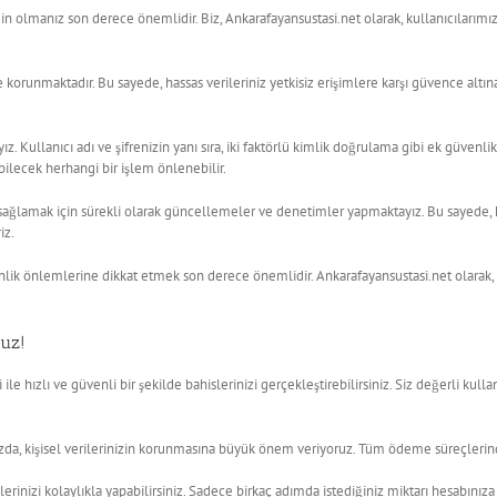
 olmanız son derece önemlidir. Biz, Ankarafayansustasi.net olarak, kullanıcılarımızı
korunmaktadır. Bu sayede, hassas verileriniz yetkisiz erişimlere karşı güvence altına a
z. Kullanıcı adı ve şifrenizin yanı sıra, iki faktörlü kimlik doğrulama gibi ek güvenl
bilecek herhangi bir işlem önlenebilir.
 sağlamak için sürekli olarak güncellemeler ve denetimler yapmaktayız. Bu sayede, he
iz.
lik önlemlerine dikkat etmek son derece önemlidir. Ankarafayansustasi.net olarak, siz
ruz!
ızlı ve güvenli bir şekilde bahislerinizi gerçekleştirebilirsiniz. Siz değerli kulla
, kişisel verilerinizin korunmasına büyük önem veriyoruz. Tüm ödeme süreçlerinde g
nizi kolaylıkla yapabilirsiniz. Sadece birkaç adımda istediğiniz miktarı hesabınıza ak