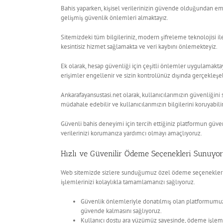
Bahis yaparken, kişisel verilerinizin güvende olduğundan emin
gelişmiş güvenlik önlemleri almaktayız.
Sitemizdeki tüm bilgileriniz, modern şifreleme teknolojisi ile 
kesintisiz hizmet sağlamakta ve veri kaybını önlemekteyiz.
Ek olarak, hesap güvenliği için çeşitli önlemler uygulamaktayı
erişimler engellenir ve sizin kontrolünüz dışında gerçekleşe
Ankarafayansustasi.net olarak, kullanıcılarımızın güvenliğini
müdahale edebilir ve kullanıcılarımızın bilgilerini koruyabilir
Güvenli bahis deneyimi için tercih ettiğiniz platformun güven
verilerinizi korumanıza yardımcı olmayı amaçlıyoruz.
Hızlı ve Güvenilir Ödeme Seçenekleri Sunuyo
Web sitemizde sizlere sunduğumuz özel ödeme seçenekleri ile h
işlemlerinizi kolaylıkla tamamlamanızı sağlıyoruz.
Güvenlik önlemleriyle donatılmış olan platformumuzda
güvende kalmasını sağlıyoruz.
Kullanıcı dostu ara yüzümüz sayesinde, ödeme işlemleri