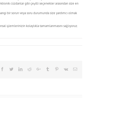
ktronik cüzdanlar gibi çeşitli seçenekler arasından size en
rhangi bir sorun veya soru durumunda size yardımcı olmak
ansal işlemlerinizin kolaylıkla tamamlanmasını sağlıyoruz.
Facebook
Twitter
LinkedIn
Reddit
Google+
Tumblr
Pinterest
Vk
Email