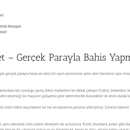
ın!
rinizi Koruyun
oruz!
t – Gerçek Parayla Bahis Yapm
yle gerçek parayla heyecan dolu bir oyun serüvenine adım atın! Kendinizi spor müs
nsustasi.net, sunduğu geniş bahis marketleri ile dikkat çekiyor. Futbol, basketbol, ten
ahis seçeneği ile maçların gidişatına göre tahminlerde bulunabilir ve anlık olarak k
k oranlı bahis seçenekleri ile her an kazanma şansınızı arttırıyoruz. Güvenli ödeme 
l, aynı zamanda canlı casino deneyimi de sunuyoruz. Rulet, blackjack, poker gibi klas
ğinde gerçek bir casinoda olduğunuzu hissedecek, heyecan dolu anların tadını çıkaraca