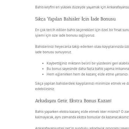
Bahis keyfini en yüksek düzeyde yaşamak için Ankarafayansu
Sıkça Yapılan Bahisler İçin İade Bonusu
En çok tercih edilen bahis seçenekleri için özel bir fırsat sun
işlemi için size iade bonusu sağlıyoruz.
Bahislerinizi heyecanla takip ederken olası kayıplarınızda üz
iade bonusu sunuyoruz.
Kaybettiğiniz miktarın belirli bir yüzdesini geri alabilir
Bu bonus sayesinde daha fazla bahis yapma imkanına
Hem eğlenirken hem de kazanç elde etme şansınızı art
Sıkça yapılan bahislerdeki kayıplarınızı minimize etmek ve 
edebilirsiniz.
Arkadaşını Getir, Ekstra Bonus Kazan!
Bahis yaparken ekstra kazanç elde etmek ister misiniz? O za
kalmayacak, aynı zamanda ekstra bonuslar da kazanacaksınız
Ankarafayansustasi.net’in sunduğu arkadaşlık programı sayesin