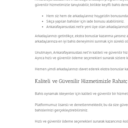
güvenilir hizmetimizle tanıştırabilir, birlikte keyifli bahis den
Hem siz hem de arkadaşlarınız hoşgeldin bonusundan 
Sıkça yapılan bahisler için iade bonusu alabilirsiniz.
Ankarafayansustasi.net’e yeni üye olan arkadaşlarınızla
Arkadaşlarınızı getirdikçe, ekstra bonuslar kazanma şansınız 
arkadaşlarınıza en iyi bahis deneyimini sunmak için sürekli 
Unutmayın, Ankarafayansustasi.net’in kaliteli ve güvenilir hiz
Ayrıca hızlı ve güvenilir ödeme seçenekleri sunarak sizlere k
Hemen şimdi arkadaşlarınızı davet ederek ekstra bonuslar kaz
Kaliteli ve Güvenilir Hizmetimizle Rahatç
Bahis oynamak isteyenler için kaliteli ve güvenilir bir hizm
Platformumuz lisanslı ve denetlenmektedir, bu da size güven
bahislerinizi gerçekleştirebilirsiniz.
Hızlı ve güvenilir ödeme seçenekleri sunarak kazancınızı kol