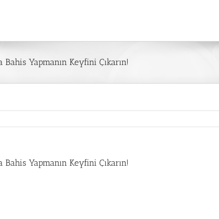
 Bahis Yapmanın Keyfini Çıkarın!
 Bahis Yapmanın Keyfini Çıkarın!