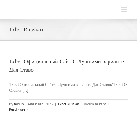
Skip
to
content
1xbet Russian
1xbet Официальный Сайт С Лучшими варианте
Для Ставо
1xbet Официальный Сайт С Лучшими варианте Для Ставок"1xbet ᐉ
Ставки [...]
1xbet
By
admin
|
Aralık 8th, 2022
|
1xbet Russian
|
yorumlar kapalı
Официальный
Read More
Сайт
С
Лучшими
варианте
Для