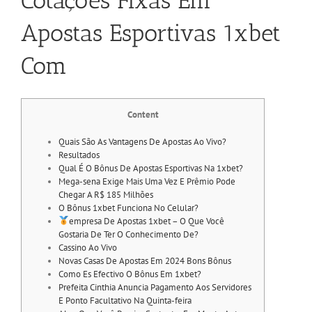
Cotações Fixas Em
Apostas Esportivas 1xbet
Com
Content
Quais São As Vantagens De Apostas Ao Vivo?
Resultados
Qual É O Bônus De Apostas Esportivas Na 1xbet?
Mega-sena Exige Mais Uma Vez E Prêmio Pode
Chegar A R$ 185 Milhões
O Bônus 1xbet Funciona No Celular?
empresa De Apostas 1xbet – O Que Você
Gostaria De Ter O Conhecimento De?
Cassino Ao Vivo
Novas Casas De Apostas Em 2024 Bons Bônus
Como Es Efectivo O Bônus Em 1xbet?
Prefeita Cinthia Anuncia Pagamento Aos Servidores
E Ponto Facultativo Na Quinta-feira