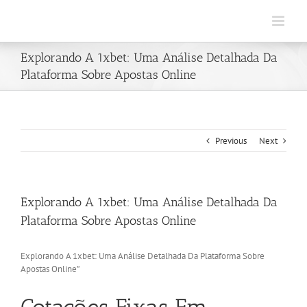
Skip
to
content
Explorando A 1xbet: Uma Análise Detalhada Da
Plataforma Sobre Apostas Online
Previous
Next
Explorando A 1xbet: Uma Análise Detalhada Da
Plataforma Sobre Apostas Online
Explorando A 1xbet: Uma Análise Detalhada Da Plataforma Sobre
Apostas Online”