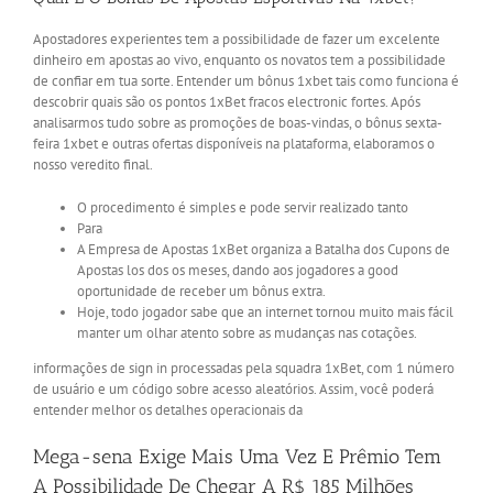
Apostadores experientes tem a possibilidade de fazer um excelente
dinheiro em apostas ao vivo, enquanto os novatos tem a possibilidade
de confiar em tua sorte. Entender um bônus 1xbet tais como funciona é
descobrir quais são os pontos 1xBet fracos electronic fortes. Após
analisarmos tudo sobre as promoções de boas-vindas, o bônus sexta-
feira 1xbet e outras ofertas disponíveis na plataforma, elaboramos o
nosso veredito final.
O procedimento é simples e pode servir realizado tanto
Para
A Empresa de Apostas 1xBet organiza a Batalha dos Cupons de
Apostas los dos os meses, dando aos jogadores a good
oportunidade de receber um bônus extra.
Hoje, todo jogador sabe que an internet tornou muito mais fácil
manter um olhar atento sobre as mudanças nas cotações.
informações de sign in processadas pela squadra 1xBet, com 1 número
de usuário e um código sobre acesso aleatórios. Assim, você poderá
entender melhor os detalhes operacionais da
Mega-sena Exige Mais Uma Vez E Prêmio Tem
A Possibilidade De Chegar A R$ 185 Milhões