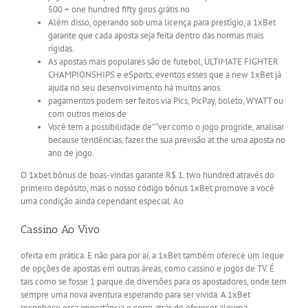
500 + one hundred fifty giros grátis no
Além disso, operando sob uma licença para prestígio, a 1xBet
garante que cada aposta seja feita dentro das normas mais
rígidas.
As apostas mais populares são de futebol, ULTIMATE FIGHTER
CHAMPIONSHIPS e eSports, eventos esses que a new 1xBet já
ajuda no seu desenvolvimento há muitos anos.
pagamentos podem ser feitos via Pics, PicPay, boleto, WYATT ou
com outros meios de
Você tem a possibilidade de” “ver como o jogo progride, analisar
because tendências, fazer the sua previsão at the uma aposta no
ano de jogo.
O 1xbet bônus de boas-vindas garante R$ 1. two hundred através do
primeiro depósito, mas o nosso código bônus 1xBet promove a você
uma condição ainda cependant especial. Ao
Cassino Ao Vivo
oferta em prática. E não para por aí, a 1xBet também oferece um leque
de opções de apostas em outras áreas, como cassino e jogos de TV. É
tais como se fosse 1 parque de diversões para os apostadores, onde tem
sempre uma nova aventura esperando para ser vivida. A 1xBet
reconhece essa importância e corre atrás de oferecer alguma