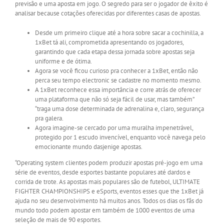
previsão e uma aposta em jogo. O segredo para ser o jogador de êxito é
analisar because cotações oferecidas por diferentes casas de apostas.
Desde um primeiro clique até a hora sobre sacar a cochinilla, a
1xBet tá ali, comprometida apresentando os jogadores,
garantindo que cada etapa dessa jornada sobre apostas seja
uniforme e de ótima.
Agora se você ficou curioso pra conhecer a 1xBet, então não
perca seu tempo electronic se cadastre no momento mesmo.
A 1xBet reconhece essa importância e corre atrás de oferecer
uma plataforma que não só seja fácil de usar, mas também”
“traga uma dose determinada de adrenalina e, claro, segurança
pra galera.
Agora imagine-se cercado por uma muralha impenetrável,
protegido por 1 escudo invencível, enquanto você navega pelo
emocionante mundo dasjenige apostas.
“Operating system clientes podem produzir apostas pré-jogo em uma
série de eventos, desde esportes bastante populares até dardos e
corrida de trote. As apostas mais populares são de futebol, ULTIMATE
FIGHTER CHAMPIONSHIPS e eSports, eventos esses que the 1xBet já
ajuda no seu desenvolvimento há muitos anos. Todos os dias os fãs do
mundo todo podem apostar em também de 1000 eventos de uma
seleção de mais de 90 esportes.