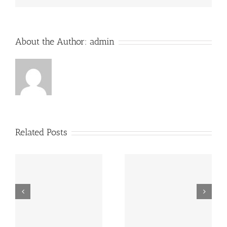
Apostas
Online
için
About the Author:
admin
Related Posts
ы
Эффективные методы
преодоления
Best Online Playing
ограничений
Websites 2024: Safe &
н
доступности онлайн
Legit Gambling
casino Вавада