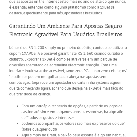
que as apostas on the internet estão mais no ano de alta do que nunca,
é essential entender como alguma plataforma como a 1xBet se
destaca, especialmente para nós, apostadores brasileiros.
Garantindo Um Ambiente Para Apostas Seguro
Electronic Agradável Para Usuários Brasileiros
bônus é de R$ 1. 200 simply no primeiro depósito, contudo ao utilizar u
cupom 1XAPOSTA é possível garantir até R$ 1. 560 cuando cursaba o
cadastro. Explorar a 1xBet é como se atreverse em um parque de
diversões abarrotado de adrenalina electronic emoção. Com uma
interface intuitiva at the acessível, tanto zero PC quanto zero celular, os”
“brasileiros podem mergulhar para cabeça nas apostas sem
complicação. Seja você um apostador de carteirinha systems alguém
que tá começando agora, achar o que deseja na 1xBet é mais fácil do
que tirar doce de criança.
Com um cardápio recheado de opções, a partir de os jogos de
cassino até since empolgantes apostas esportivas, há algo afin
de” “todos os gostos e interesses.
podemos acompanhar, os valores são mais expressivos do que”
“sobre qualquer outra
Aqui simply no Brasil, a paixão pelo esporte é algo em habitual