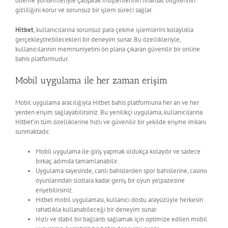
ödeme yöntemleriyle çalışarak müşterilerinin finansal bilgilerinin
gizliliğini korur ve sorunsuz bir işlem süreci sağlar.
Hitbet
, kullanıcılarına sorunsuz para çekme işlemlerini kolaylıkla
gerçekleştirebilecekleri bir deneyim sunar. Bu özellikleriyle,
kullanıcılarının memnuniyetini ön plana çıkaran güvenilir bir online
bahis platformudur.
Mobil uygulama ile her zaman erişim
Mobil uygulama aracılığıyla Hitbet bahis platformuna her an ve her
yerden erişim sağlayabilirsiniz. Bu yenilikçi uygulama, kullanıcılarına
Hitbet’in tüm özelliklerine hızlı ve güvenilir bir şekilde erişme imkanı
sunmaktadır.
Mobil uygulama ile giriş yapmak oldukça kolaydır ve sadece
birkaç adımda tamamlanabilir.
Uygulama sayesinde, canlı bahislerden spor bahislerine, casino
oyunlarından slotlara kadar geniş bir oyun yelpazesine
erişebilirsiniz.
Hitbet mobil uygulaması, kullanıcı dostu arayüzüyle herkesin
rahatlıkla kullanabileceği bir deneyim sunar.
Hızlı ve stabil bir bağlantı sağlamak için optimize edilen mobil