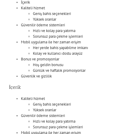
İçerik
Kaliteli hizmet
Geniş bahis seçenekleri
Yüksek oranlar
Güvenilir ödeme sistemleri
Hızlı ve kolay para yatırma
Sorunsuz para çekme işlemleri
Mobil uygulama ile her zaman erişim
Her yerde bahis yapabilme imkanı
Kolay ve kullanıcı dostu arayüz
Bonus ve promosyonlar
Hoş geldin bonusu
Günlük ve haftalık promosyonlar
Güvenlik ve gizlilik
İçerik
Kaliteli hizmet
Geniş bahis seçenekleri
Yüksek oranlar
Güvenilir ödeme sistemleri
Hızlı ve kolay para yatırma
Sorunsuz para çekme işlemleri
Mobil uygulama ile her zaman erişim