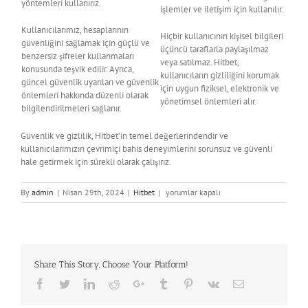
yöntemleri kullanırız.
işlemler ve iletişim için kullanılır.
Kullanıcılarımız, hesaplarının
Hiçbir kullanıcının kişisel bilgileri
güvenliğini sağlamak için güçlü ve
üçüncü taraflarla paylaşılmaz
benzersiz şifreler kullanmaları
veya satılmaz. Hitbet,
konusunda teşvik edilir. Ayrıca,
kullanıcıların gizliliğini korumak
güncel güvenlik uyarıları ve güvenlik
için uygun fiziksel, elektronik ve
önlemleri hakkında düzenli olarak
yönetimsel önlemleri alır.
bilgilendirilmeleri sağlanır.
Güvenlik ve gizlilik, Hitbet’in temel değerlerindendir ve
kullanıcılarımızın çevrimiçi bahis deneyimlerini sorunsuz ve güvenli
hale getirmek için sürekli olarak çalışırız.
Hitbet
By
admin
|
Nisan 29th, 2024
|
Hitbet
|
yorumlar kapalı
–
Hızlı
Ve
Güvenilir
Online
Share This Story, Choose Your Platform!
Bahis
Sitesi
Facebook
Twitter
LinkedIn
Reddit
Google+
Tumblr
Pinterest
Vk
Email
Hakkında
Tüm