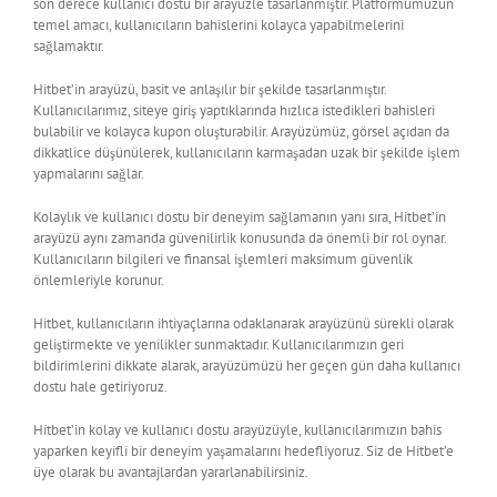
son derece kullanıcı dostu bir arayüzle tasarlanmıştır. Platformumuzun
temel amacı, kullanıcıların bahislerini kolayca yapabilmelerini
sağlamaktır.
Hitbet’in arayüzü, basit ve anlaşılır bir şekilde tasarlanmıştır.
Kullanıcılarımız, siteye giriş yaptıklarında hızlıca istedikleri bahisleri
bulabilir ve kolayca kupon oluşturabilir. Arayüzümüz, görsel açıdan da
dikkatlice düşünülerek, kullanıcıların karmaşadan uzak bir şekilde işlem
yapmalarını sağlar.
Kolaylık ve kullanıcı dostu bir deneyim sağlamanın yanı sıra, Hitbet’in
arayüzü aynı zamanda güvenilirlik konusunda da önemli bir rol oynar.
Kullanıcıların bilgileri ve finansal işlemleri maksimum güvenlik
önlemleriyle korunur.
Hitbet, kullanıcıların ihtiyaçlarına odaklanarak arayüzünü sürekli olarak
geliştirmekte ve yenilikler sunmaktadır. Kullanıcılarımızın geri
bildirimlerini dikkate alarak, arayüzümüzü her geçen gün daha kullanıcı
dostu hale getiriyoruz.
Hitbet’in kolay ve kullanıcı dostu arayüzüyle, kullanıcılarımızın bahis
yaparken keyifli bir deneyim yaşamalarını hedefliyoruz. Siz de Hitbet’e
üye olarak bu avantajlardan yararlanabilirsiniz.