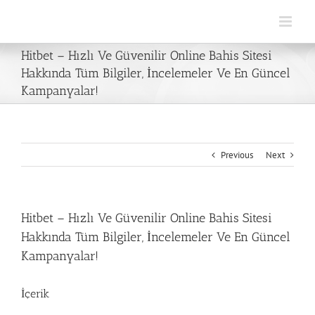
Skip
to
content
Hitbet – Hızlı Ve Güvenilir Online Bahis Sitesi
Hakkında Tüm Bilgiler, İncelemeler Ve En Güncel
Kampanyalar!
Previous
Next
Hitbet – Hızlı Ve Güvenilir Online Bahis Sitesi
Hakkında Tüm Bilgiler, İncelemeler Ve En Güncel
Kampanyalar!
İçerik