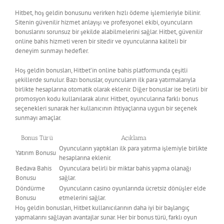
Hitbet, hoş geldin bonusunu verirken hızlı ödeme işlemleriyle bilinir.
Sitenin güvenilir hizmet anlayışı ve profesyonel ekibi, oyuncuların
bonuslarını sorunsuz bir şekilde alabilmelerini sağlar. Hitbet, güvenilir
online bahis hizmeti veren bir sitedir ve oyuncularına kaliteli bir
deneyim sunmayı hedefler.
Hoş geldin bonusları, Hitbet’in online bahis platformunda çeşitli
şekillerde sunulur. Bazı bonuslar, oyuncuların ilk para yatırmalarıyla
birlikte hesaplarına otomatik olarak eklenir. Diğer bonuslar ise belirli bir
promosyon kodu kullanılarak alınır. Hitbet, oyuncularına farklı bonus
seçenekleri sunarak her kullanıcının ihtiyaçlarına uygun bir seçenek
sunmayı amaçlar.
Bonus Türü
Açıklama
Oyuncuların yaptıkları ilk para yatırma işlemiyle birlikte
Yatırım Bonusu
hesaplarına eklenir.
Bedava Bahis
Oyunculara belirli bir miktar bahis yapma olanağı
Bonusu
sağlar.
Döndürme
Oyuncuların casino oyunlarında ücretsiz dönüşler elde
Bonusu
etmelerini sağlar.
Hoş geldin bonusları, Hitbet kullanıcılarının daha iyi bir başlangıç
yapmalarını sağlayan avantajlar sunar. Her bir bonus türü, farklı oyun