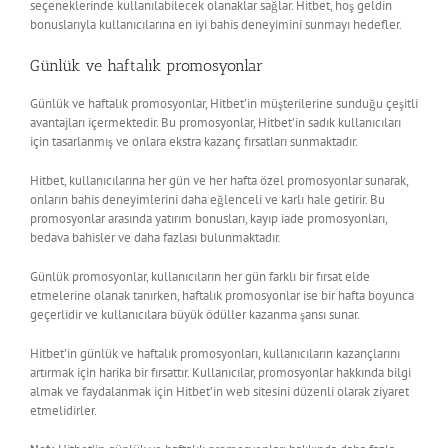
seçeneklerinde kullanılabilecek olanaklar sağlar. Hitbet, hoş geldin
bonuslarıyla kullanıcılarına en iyi bahis deneyimini sunmayı hedefler.
Günlük ve haftalık promosyonlar
Günlük ve haftalık promosyonlar, Hitbet’in müşterilerine sunduğu çeşitli
avantajları içermektedir. Bu promosyonlar, Hitbet’in sadık kullanıcıları
için tasarlanmış ve onlara ekstra kazanç fırsatları sunmaktadır.
Hitbet, kullanıcılarına her gün ve her hafta özel promosyonlar sunarak,
onların bahis deneyimlerini daha eğlenceli ve karlı hale getirir. Bu
promosyonlar arasında yatırım bonusları, kayıp iade promosyonları,
bedava bahisler ve daha fazlası bulunmaktadır.
Günlük promosyonlar, kullanıcıların her gün farklı bir fırsat elde
etmelerine olanak tanırken, haftalık promosyonlar ise bir hafta boyunca
geçerlidir ve kullanıcılara büyük ödüller kazanma şansı sunar.
Hitbet’in günlük ve haftalık promosyonları, kullanıcıların kazançlarını
artırmak için harika bir fırsattır. Kullanıcılar, promosyonlar hakkında bilgi
almak ve faydalanmak için Hitbet’in web sitesini düzenli olarak ziyaret
etmelidirler.