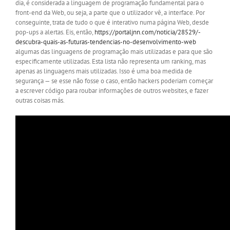
dia, é considerada a linguagem de programação fundamental para o
front-end da Web, ou seja, a parte que o utilizador vê, a interface. Por
conseguinte, trata de tudo o que é interativo numa página Web, desde
pop-ups a alertas. Eis, então,
https://portaljnn.com/noticia/28529/-
descubra-quais-as-futuras-tendencias-no-desenvolvimento-web
algumas das linguagens de programação mais utilizadas e para que são
especificamente utilizadas. Esta lista não representa um ranking, mas
apenas as linguagens mais utilizadas. Isso é uma boa medida de
segurança — se esse não fosse o caso, então hackers poderiam começar
a escrever código para roubar informações de outros websites, e fazer
outras coisas más.