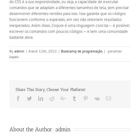
do CSS é a sua responsividade, ou seja, a capacidade de executar
comandos que se adaptam a diferentes tamanhos de tela, sem precisar
desenvolver diferentes versões para isso. Isso garante que os códigos
funcionem conforme o esperado, em vez não retornem resultados
inesperados. Além disso, Clojure é uma linguagem concisa — é possível
escrever os comandos com poucos códigos — e tem uma comunidade
bastante ativa.
Linguagem
By
admin
|
Aralık 12th, 2022
|
Bootcamp de programação
|
yorumlar
de
kapalı
programação-
O
que
é,
para
Share This Story, Choose Your Platform!
que
serve
Facebook
Twitter
LinkedIn
Reddit
Google+
Tumblr
Pinterest
Vk
Email
e
como
funciona?
DicionarioTec,
o
About the Author:
admin
dicionário
da