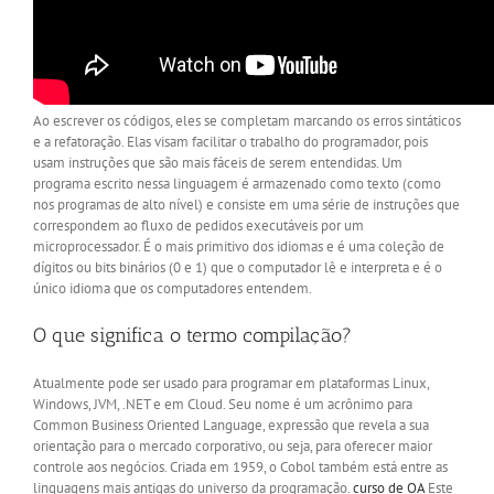
Ao escrever os códigos, eles se completam marcando os erros sintáticos
e a refatoração. Elas visam facilitar o trabalho do programador, pois
usam instruções que são mais fáceis de serem entendidas. Um
programa escrito nessa linguagem é armazenado como texto (como
nos programas de alto nível) e consiste em uma série de instruções que
correspondem ao fluxo de pedidos executáveis ​​por um
microprocessador. É o mais primitivo dos idiomas e é uma coleção de
dígitos ou bits binários (0 e 1) que o computador lê e interpreta e é o
único idioma que os computadores entendem.
O que significa o termo compilação?
Atualmente pode ser usado para programar em plataformas Linux,
Windows, JVM, .NET e em Cloud. Seu nome é um acrônimo para
Common Business Oriented Language, expressão que revela a sua
orientação para o mercado corporativo, ou seja, para oferecer maior
controle aos negócios. Criada em 1959, o Cobol também está entre as
linguagens mais antigas do universo da programação.
curso de QA
Este