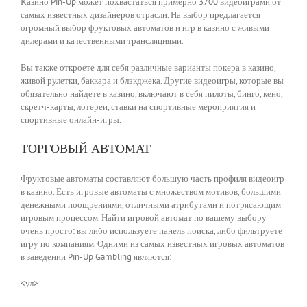
Казино Pin-Up может похвастаться примерно 3700 видеоиграми от
самых известных дизайнеров отрасли. На выбор предлагается
огромный выбор фруктовых автоматов и игр в казино с живыми
дилерами и качественными трансляциями.
Вы также откроете для себя различные варианты покера в казино,
живой рулетки, баккара и блэкджека. Другие видеоигры, которые вы
обязательно найдете в казино, включают в себя пилоты, бинго, кено,
скретч-карты, лотереи, ставки на спортивные мероприятия и
спортивные онлайн-игры.
ТОРГОВЫЙ АВТОМАТ
Фруктовые автоматы составляют большую часть профиля видеоигр
в казино. Есть игровые автоматы с множеством мотивов, большими
денежными поощрениями, отличными атрибутами и потрясающим
игровым процессом. Найти игровой автомат по вашему выбору
очень просто: вы либо используете панель поиска, либо фильтруете
игру по компаниям. Одними из самых известных игровых автоматов
в заведении Pin-Up Gambling являются:
<ул>