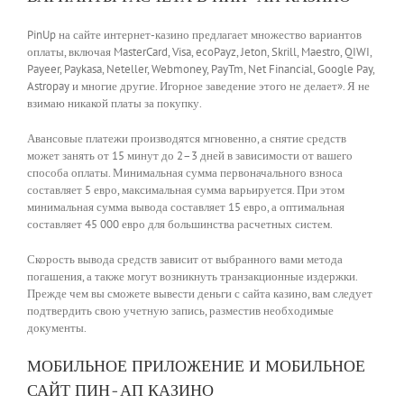
PinUp на сайте интернет-казино предлагает множество вариантов
оплаты, включая MasterCard, Visa, ecoPayz, Jeton, Skrill, Maestro, QIWI,
Payeer, Paykasa, Neteller, Webmoney, PayTm, Net Financial, Google Pay,
Astropay и многие другие. Игорное заведение этого не делает». Я не
взимаю никакой платы за покупку.
Авансовые платежи производятся мгновенно, а снятие средств
может занять от 15 минут до 2–3 дней в зависимости от вашего
способа оплаты. Минимальная сумма первоначального взноса
составляет 5 евро, максимальная сумма варьируется. При этом
минимальная сумма вывода составляет 15 евро, а оптимальная
составляет 45 000 евро для большинства расчетных систем.
Скорость вывода средств зависит от выбранного вами метода
погашения, а также могут возникнуть транзакционные издержки.
Прежде чем вы сможете вывести деньги с сайта казино, вам следует
подтвердить свою учетную запись, разместив необходимые
документы.
МОБИЛЬНОЕ ПРИЛОЖЕНИЕ И МОБИЛЬНОЕ
САЙТ ПИН-АП КАЗИНО