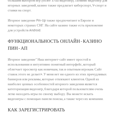
большим выбором игр (более 3700 видеоигр). Помимо видеоигр для
игорных заведений, казино также предлагает киберспорт, V-спорт и
ставки на спорт.
Игорное заведение Pin-Up также предпочитают в Европе и
некоторых странах СНГ. На сайте казино также есть приложение
для устройств Android.
ФУНКЦИОНАЛЬНОСТЬ ОНЛАЙН-КАЗИНО
ПИН-АП
Игорное заведение'’ Наш интернет-сайт имеет простой в
использовании и интуитивно понятный интерфейс, который
облегчает просмотр как новичкам, так и опытным игрокам. Сайт
ставок этого не делает». У меня нет ни одного из этих причудливых
баннеров или рекламы, которые отвлекают клиентов. Одной из
наиболее ценных особенностей игорного заведения является
категоризация видеоигр, благодаря которой пользователям очень
легко находить игры по своему выбору. Вы можете искать
видеоигры с помощью панели поиска, а также через их компании.
КАК ЗАРЕГИСТРИРОВАТЬ