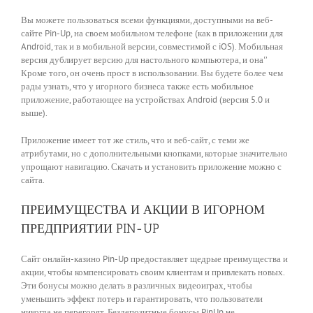
Вы можете пользоваться всеми функциями, доступными на веб-
сайте Pin-Up, на своем мобильном телефоне (как в приложении для
Android, так и в мобильной версии, совместимой с iOS). Мобильная
версия дублирует версию для настольного компьютера, и она'’
Кроме того, он очень прост в использовании. Вы будете более чем
рады узнать, что у игорного бизнеса также есть мобильное
приложение, работающее на устройствах Android (версия 5.0 и
выше).
Приложение имеет тот же стиль, что и веб-сайт, с теми же
атрибутами, но с дополнительными кнопками, которые значительно
упрощают навигацию. Скачать и установить приложение можно с
сайта.
ПРЕИМУЩЕСТВА И АКЦИИ В ИГОРНОМ
ПРЕДПРИЯТИИ PIN-UP
Сайт онлайн-казино Pin-Up предоставляет щедрые преимущества и
акции, чтобы компенсировать своим клиентам и привлекать новых.
Эти бонусы можно делать в различных видеоиграх, чтобы
уменьшить эффект потерь и гарантировать, что пользователи
никогда не перегорят. Бездепозитные бонусы PinUp не