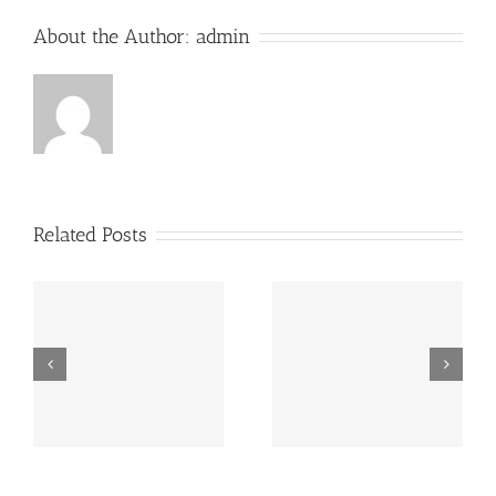
için
About the Author:
admin
Related Posts
PILOT: TESTIMONIALS
Feelflame Review:
е
FROM REAL PLAYERS
Initial Comments