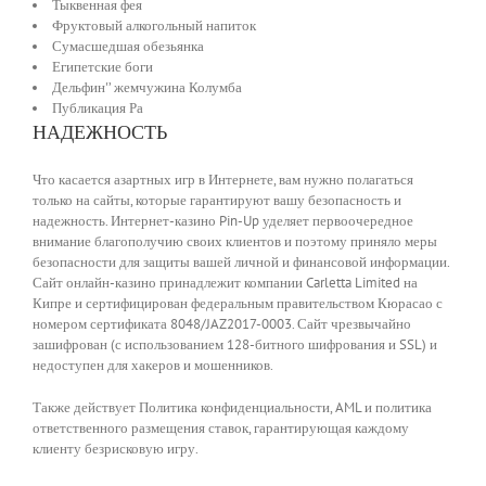
Тыквенная фея
Фруктовый алкогольный напиток
Сумасшедшая обезьянка
Египетские боги
Дельфин'’ жемчужина Колумба
Публикация Ра
НАДЕЖНОСТЬ
Что касается азартных игр в Интернете, вам нужно полагаться
только на сайты, которые гарантируют вашу безопасность и
надежность. Интернет-казино Pin-Up уделяет первоочередное
внимание благополучию своих клиентов и поэтому приняло меры
безопасности для защиты вашей личной и финансовой информации.
Сайт онлайн-казино принадлежит компании Carletta Limited на
Кипре и сертифицирован федеральным правительством Кюрасао с
номером сертификата 8048/JAZ2017-0003. Сайт чрезвычайно
зашифрован (с использованием 128-битного шифрования и SSL) и
недоступен для хакеров и мошенников.
Также действует Политика конфиденциальности, AML и политика
ответственного размещения ставок, гарантирующая каждому
клиенту безрисковую игру.