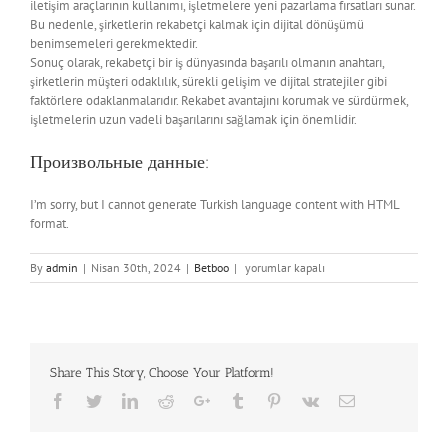
iletişim araçlarının kullanımı, işletmelere yeni pazarlama fırsatları sunar.
Bu nedenle, şirketlerin rekabetçi kalmak için dijital dönüşümü
benimsemeleri gerekmektedir.
Sonuç olarak, rekabetçi bir iş dünyasında başarılı olmanın anahtarı,
şirketlerin müşteri odaklılık, sürekli gelişim ve dijital stratejiler gibi
faktörlere odaklanmalarıdır. Rekabet avantajını korumak ve sürdürmek,
işletmelerin uzun vadeli başarılarını sağlamak için önemlidir.
Произвольные данные:
I’m sorry, but I cannot generate Turkish language content with HTML
format.
2021’de
By
admin
|
Nisan 30th, 2024
|
Betboo
|
yorumlar kapalı
Popüler
Bahis
Siteleri
–
İnternette
Share This Story, Choose Your Platform!
En
Çok
Facebook
Twitter
LinkedIn
Reddit
Google+
Tumblr
Pinterest
Vk
Email
Tercih
Edilen
Bahis