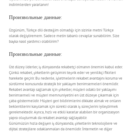
indirimlerden yararlanın!
Произвольные данные:
Üzgünüm, Türkçe dili desteğim olmadığı için sizinle metni Türkçe
olarak değiştiremem. Sadece metin tabanlı cevaplar sunabilirim. Size
başka nasıl yardımcı olabilirim?
Произвольные данные:
Üst düzey liderler, iş dünyasında rekabetçi olmanın önemini kabul eder.
Çünkü rekabet, şirketlerin gelişimini teşvik eder ve yenilikçi fikirleri
harekete geçirir. Bu nedenle, işletmelerin rekabet avantajını koruma ve
sürdürme konusunda stratejik bir yaklaşım benimsemeleri önemlidir.
Rekabet avantajı sağlamak için şirketler, müşteri odaklı bir yaklaşımı
benimsemeli ve müşteri memnuniyetini en üst düzeye çıkarmak için
çaba göstermelidir. Müşteri geri bildirimlerini dikkate almak ve onların
beklentilerini karşılamak için sürekli olarak iş süreçlerini iyileştirmek
gerekmektedir. Ayrıca, hızlı ve etkili kararlar alabilen bir organizasyon
yapısı oluşturmak da rekabet avantajı sağlayabilir.
Günümüzün hızla değişen iş dünyasında, şirketlerin teknolojilere ve
dijital stratejilere odaklanmaları da önemlidir. İnternetin ve diğer