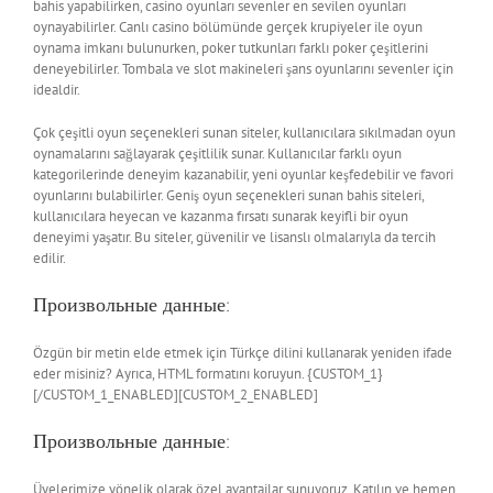
bahis yapabilirken, casino oyunları sevenler en sevilen oyunları
oynayabilirler. Canlı casino bölümünde gerçek krupiyeler ile oyun
oynama imkanı bulunurken, poker tutkunları farklı poker çeşitlerini
deneyebilirler. Tombala ve slot makineleri şans oyunlarını sevenler için
idealdir.
Çok çeşitli oyun seçenekleri sunan siteler, kullanıcılara sıkılmadan oyun
oynamalarını sağlayarak çeşitlilik sunar. Kullanıcılar farklı oyun
kategorilerinde deneyim kazanabilir, yeni oyunlar keşfedebilir ve favori
oyunlarını bulabilirler. Geniş oyun seçenekleri sunan bahis siteleri,
kullanıcılara heyecan ve kazanma fırsatı sunarak keyifli bir oyun
deneyimi yaşatır. Bu siteler, güvenilir ve lisanslı olmalarıyla da tercih
edilir.
Произвольные данные:
Özgün bir metin elde etmek için Türkçe dilini kullanarak yeniden ifade
eder misiniz? Ayrıca, HTML formatını koruyun. {CUSTOM_1}
[/CUSTOM_1_ENABLED][CUSTOM_2_ENABLED]
Произвольные данные:
Üyelerimize yönelik olarak özel avantajlar sunuyoruz. Katılın ve hemen