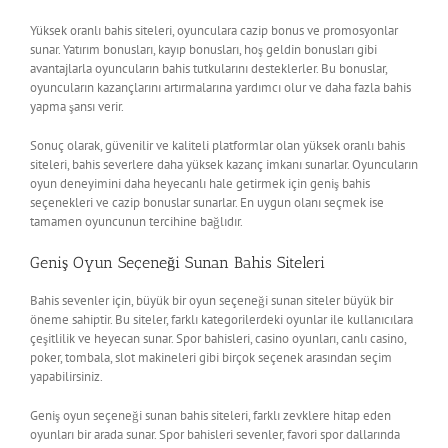
Yüksek oranlı bahis siteleri, oyunculara cazip bonus ve promosyonlar
sunar. Yatırım bonusları, kayıp bonusları, hoş geldin bonusları gibi
avantajlarla oyuncuların bahis tutkularını desteklerler. Bu bonuslar,
oyuncuların kazançlarını artırmalarına yardımcı olur ve daha fazla bahis
yapma şansı verir.
Sonuç olarak, güvenilir ve kaliteli platformlar olan yüksek oranlı bahis
siteleri, bahis severlere daha yüksek kazanç imkanı sunarlar. Oyuncuların
oyun deneyimini daha heyecanlı hale getirmek için geniş bahis
seçenekleri ve cazip bonuslar sunarlar. En uygun olanı seçmek ise
tamamen oyuncunun tercihine bağlıdır.
Geniş Oyun Seçeneği Sunan Bahis Siteleri
Bahis sevenler için, büyük bir oyun seçeneği sunan siteler büyük bir
öneme sahiptir. Bu siteler, farklı kategorilerdeki oyunlar ile kullanıcılara
çeşitlilik ve heyecan sunar. Spor bahisleri, casino oyunları, canlı casino,
poker, tombala, slot makineleri gibi birçok seçenek arasından seçim
yapabilirsiniz.
Geniş oyun seçeneği sunan bahis siteleri, farklı zevklere hitap eden
oyunları bir arada sunar. Spor bahisleri sevenler, favori spor dallarında