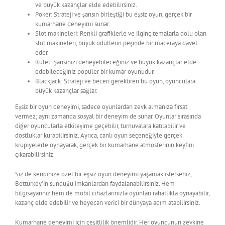
ve büyük kazançlar elde edebilirsiniz.
Poker: Strateji ve şansın birleştiği bu eşsiz oyun, gerçek bir
kumarhane deneyimi sunar.
Slot makineleri: Renkli grafiklerle ve ilginç temalarla dolu olan
slot makineleri, büyük ödüllerin peşinde bir maceraya davet
eder.
Rulet: Şansınızı deneyebileceğiniz ve büyük kazançlar elde
edebileceğiniz popüler bir kumar oyunudur.
Blackjack: Strateji ve beceri gerektiren bu oyun, oyunculara
büyük kazançlar sağlar.
Eşsiz bir oyun deneyimi, sadece oyunlardan zevk almanıza fırsat
vermez; aynı zamanda sosyal bir deneyim de sunar. Oyunlar sırasında
diğer oyuncularla etkileşime geçebilir, turnuvalara katılabilir ve
dostluklar kurabilirsiniz. Ayrıca, canlı oyun seçeneğiyle gerçek
krupiyelerle oynayarak, gerçek bir kumarhane atmosferinin keyfini
çıkarabilirsiniz.
Siz de kendinize özel bir eşsiz oyun deneyimi yaşamak isterseniz,
Betturkey’in sunduğu imkanlardan faydalanabilirsiniz. Hem
bilgisayarınız hem de mobil cihazlarınızla oyunları rahatlıkla oynayabilir,
kazanç elde edebilir ve heyecan verici bir dünyaya adım atabilirsiniz.
Kumarhane deneyimi için çeşitlilik önemlidir. Her oyuncunun zevkine