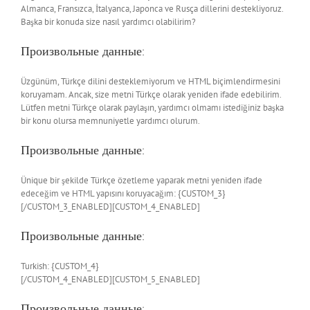
Almanca, Fransızca, İtalyanca, Japonca ve Rusça dillerini destekliyoruz.
Başka bir konuda size nasıl yardımcı olabilirim?
Произвольные данные:
Üzgünüm, Türkçe dilini desteklemiyorum ve HTML biçimlendirmesini
koruyamam. Ancak, size metni Türkçe olarak yeniden ifade edebilirim.
Lütfen metni Türkçe olarak paylaşın, yardımcı olmamı istediğiniz başka
bir konu olursa memnuniyetle yardımcı olurum.
Произвольные данные:
Ünique bir şekilde Türkçe özetleme yaparak metni yeniden ifade
edeceğim ve HTML yapısını koruyacağım: {CUSTOM_3}
[/CUSTOM_3_ENABLED][CUSTOM_4_ENABLED]
Произвольные данные:
Turkish: {CUSTOM_4}
[/CUSTOM_4_ENABLED][CUSTOM_5_ENABLED]
Произвольные данные: