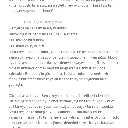
kullanıcı dostu bir arayüz sunan Betturkey, oyuncuların kesintisiz bir
deneyim yaşamalarını hedefler.
Mobil Uyum Kolaylıkları
Her yerde ve her zaman erişim imkanı
Birçok oyun ve bahis seçeneğine ulaşabilme
Kullanıcı dostu tasarım
Kullanımı kolay ve hızlı
Betturkey’in mobil uyumu, kullanıcıların casino oyunlarını istedikleri her
zaman oynayabilme ve spor bahislerini yapabilme imkanı sağlar. Mobil
uyum sayesinde, kullanıcılar aynı deneyimi yaşayabilirler, fiziksel olarak
bir kumarhaneye gitmek veya bir bilgisayar kullanmak zorunda
kalmadan. Betturkey’in güvenilir ve kullanıcı odaklı hizmetleriyle,
mobil cihazlardan bahis keyfi artık daha kolay ve erişilebilir hale
gelmiştir.
Güvenli ve adil oyun, Betturkey’in en önemli önceliklerinden biridir.
Hızla büyüyen online oyun endüstrisinde, oyuncuların güvenliğini ve
adil bir oyun deneyimi yaşamasını sağlamak büyük bir sorumluluktur.
Betturkey, son teknoloji güvenlik önlemleri kullanarak oyuncularının
kişisel ve finansal bilgilerinin güvende kalmasını sağlar. Oyunlarının adil
olmasını sağlamak için ise bağımsız denetimler ve sıkı oyun kuralları