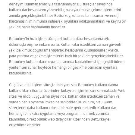
deneyimi sunmak amacıyla tasarlanmıştır. Bu süreçler sayesinde
kullanıcılar hesaplarını yönetebilir, para yatırma ve çekme işlemlerini
anında gerçekleştirebilirler. Betturkey, kullanıcıların zaman ve enerji
harcamasını minimuma indirerek, oyunlara odaklanmalarını ve keyifli bir
şekilde bahis yapmalarını hedefler.
Betturkey’in hızlı işlem süreçleri, kullanıcılara hesaplarına tek
dokunuşla erişme imkanı sunar. Kullanıcılar istedikleri zaman güvenli
şekilde kimlik doğrulama yaparak, hesaplarını kullanabilirler. Ayrıca,
para yatırma ve çekme işlemlerini hızlı bir şekilde gerçekleştirebilirler.
Betturkey, kullanıcıların oyunlara anında katılabilmesi için çeşitli ödeme
yöntemleri sunar, böylece herhangi bir gecikme olmadan oyunlara
katılabilirsiniz.
Güçlü ve etkili işlem süreçlerinin yanı sıra, Betturkey kullanıcılarına
kullandıkları cihazlar üzerinden kolayca erişim imkanı sunmaktadır. Web
sitesi ve mobil uygulama sayesinde, kullanıcılar istedikleri zaman ve
yerden bahis oynama imkanına sahiptirler. Bu durum, hızlı işlem
süreçlerini daha kullanıcı dostu bir hale getirmektedir. Kullanıcılar,
herhangi bir ekstra uygulama veya program indirmek zorunda
kalmadan, direkt olarak web tarayıcıları üzerinden Betturkey’e
erişebilmektedirler.