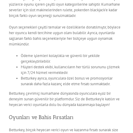
yüzlerce oyunu içeren çeşitli oyun kategorilerine sahiptir. Kumarhane
severler için slot makinelerinden rulete, pokerden blackjack’e kadar
birçok farklı oyun seçeneği sunulmaktadır.
Oyun seçenekleri çeşitli temalar ve özelliklerle donatılmıştır, böylece
her oyuncu kendi tercihine uygun olanı bulabilir. Ayrıca, oyunlarda
sağlanan farklı bahis seçenekleriyle her bütçeye uygun oynamak
mümkündür.
Ödeme işlemleri kolaylıkla ve güvenli bir şekilde
gerçekleştirilebilir.
Müşteri destek ekibi, kullanıcıların her türlü sorununu çözmek
için 7/24 hizmet vermektedir.
Betturkey ayrıca, oyunculara özel bonus ve promosyonlar
sunarak daha fazla kazanç elde etme fırsatı sunmaktadır.
Betturkey, çevrimiçi kumarhane dünyasında oyunculara eşsiz bir
deneyim sunan güvenilir bir platformdur. Siz de Betturkey’e katılın ve
heyecan verici oyunlarla dolu bu dünyada kazanmaya başlayın!
Oyunları ve Bahis Fırsatları
Betturkey, birçok heyecan verici oyun ve kazanma fırsatı sunarak size