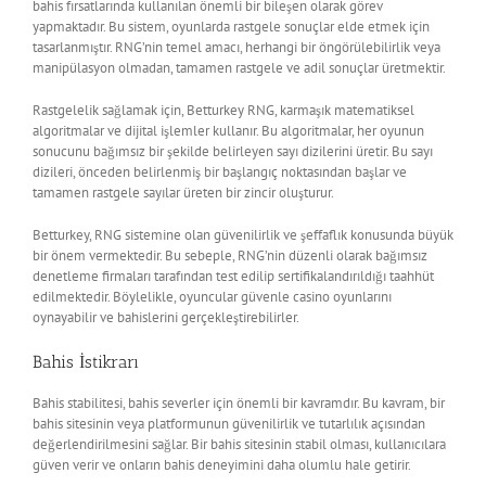
bahis fırsatlarında kullanılan önemli bir bileşen olarak görev
yapmaktadır. Bu sistem, oyunlarda rastgele sonuçlar elde etmek için
tasarlanmıştır. RNG’nin temel amacı, herhangi bir öngörülebilirlik veya
manipülasyon olmadan, tamamen rastgele ve adil sonuçlar üretmektir.
Rastgelelik sağlamak için, Betturkey RNG, karmaşık matematiksel
algoritmalar ve dijital işlemler kullanır. Bu algoritmalar, her oyunun
sonucunu bağımsız bir şekilde belirleyen sayı dizilerini üretir. Bu sayı
dizileri, önceden belirlenmiş bir başlangıç noktasından başlar ve
tamamen rastgele sayılar üreten bir zincir oluşturur.
Betturkey, RNG sistemine olan güvenilirlik ve şeffaflık konusunda büyük
bir önem vermektedir. Bu sebeple, RNG’nin düzenli olarak bağımsız
denetleme firmaları tarafından test edilip sertifikalandırıldığı taahhüt
edilmektedir. Böylelikle, oyuncular güvenle casino oyunlarını
oynayabilir ve bahislerini gerçekleştirebilirler.
Bahis İstikrarı
Bahis stabilitesi, bahis severler için önemli bir kavramdır. Bu kavram, bir
bahis sitesinin veya platformunun güvenilirlik ve tutarlılık açısından
değerlendirilmesini sağlar. Bir bahis sitesinin stabil olması, kullanıcılara
güven verir ve onların bahis deneyimini daha olumlu hale getirir.