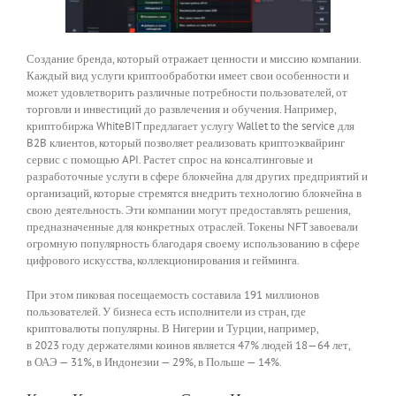
Создание бренда, который отражает ценности и миссию компании.
Каждый вид услуги криптообработки имеет свои особенности и
может удовлетворить различные потребности пользователей, от
торговли и инвестиций до развлечения и обучения. Например,
криптобиржа WhiteBIT предлагает услугу Wallet to the service для
B2B клиентов, который позволяет реализовать криптоэквайринг
сервис с помощью API. Растет спрос на консалтинговые и
разработочные услуги в сфере блокчейна для других предприятий и
организаций, которые стремятся внедрить технологию блокчейна в
свою деятельность. Эти компании могут предоставлять решения,
предназначенные для конкретных отраслей. Токены NFT завоевали
огромную популярность благодаря своему использованию в сфере
цифрового искусства, коллекционирования и гейминга.
При этом пиковая посещаемость составила 191 миллионов
пользователей. У бизнеса есть исполнители из стран, где
криптовалюты популярны. В Нигерии и Турции, например,
в 2023 году держателями коинов является 47% людей 18—64 лет,
в ОАЭ — 31%, в Индонезии — 29%, в Польше — 14%.