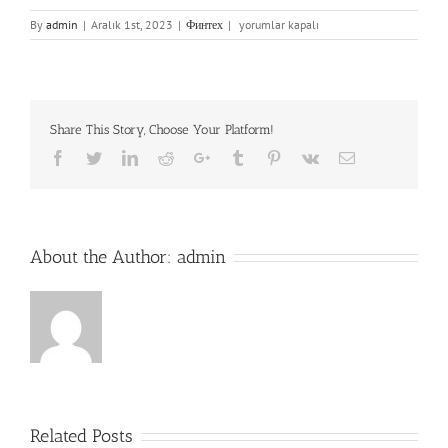
Бизнес,
By
admin
|
Aralık 1st, 2023
|
Финтех
|
yorumlar kapalı
Ориентированный
На
Биткоин:
Знакомство
С
Share This Story, Choose Your Platform!
Компаниями,
Принимающими
Facebook
Twitter
LinkedIn
Reddit
Google+
Tumblr
Pinterest
Vk
Email
Платежи
В
Криптовалюте
için
About the Author:
admin
Related Posts