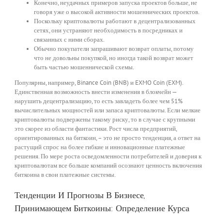
Конечно, неудачных примеров запуска проектов больше, не
говоря уже о высокой активности мошеннических проектов.
Поскольку криптовалюты работают в децентрализованных
сетях, они устраняют необходимость в посредниках и
связанных с ними сборах.
Обычно покупатели запрашивают возврат оплаты, потому
что не довольны покупкой, но иногда такой возврат может
быть частью мошеннической схемы.
Популярны, например, Binance Coin (BNB) и EXMO Coin (EXM).
Единственная возможность внести изменения в блокчейн —
нарушить децентрализацию, то есть завладеть более чем 51%
вычислительных мощностей или запаса криптовалюты. Если мелкие
криптовалюты подвержены такому риску, то в случае с крупными
это скорее из области фантастики. Рост числа предприятий,
ориентированных на биткоин, – это не просто тенденция, а ответ на
растущий спрос на более гибкие и инновационные платежные
решения. По мере роста осведомленности потребителей и доверия к
криптовалютам все больше компаний осознают ценность включения
биткоина в свои платежные системы.
Тенденции И Прогнозы В Бизнесе,
Принимающем Биткоины: Определение Курса