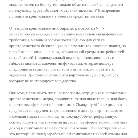
вывести токен на биржу, его можно обменять на обычные деньги
по текущему курсу. Во многих странах, включая РФ, запрещено
принимать криптовалюту в качестве средства платежа.
От запуска криптовалютных бирж до разработки NFT-
маркетплейсов — каждое направление имеет свои специфические
требования, вызовы и возможности. Однако для успеха
криптовалютного бизнеса нужны не только технические знания, но
и глубокое понимание рынка, регулятивной среды и потребностей
потребителей. Индивидуальный подход, инновационность и
гибкость являются ключевыми факторами, которые помогут
предпринимателям не просто войти на рынок, но и стать его
лидерами. Простыми словами, это виртуальные деньги, выпуск
которых не контролирует государство.
Они могут размещать платные прогнозы, сотрудничать с топовыми
криптовалютными медиа, продвигать те или иные токены, или быть
участником аффилиатной программы. Changelly Affiliate program
предлагает инструменты для пассивного дохода в криптовалюте.
Размещая виджет или кнопку на покупку/обмен, реферальную
ссылку и другие инструменты на своей платформе, можно получать
доход в криптовалюте на постоянной основе. Реинвестирование —
это повторный вклад заработанной криптовалюты (всей суммы или