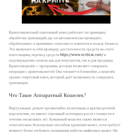
Криптовалютный платежный шлюз работает по принципу
обработки транзакций, где он автоматически проверяет,
обрабатывает и принимает платежи от клиентов в пользу бизнеса.
Это включает в себя проверку достаточности средств на счете
плательщика, перевод средств
https://www.xcritical.com/
и
подтверждение оплаты как для покупателя, так и для продавца.
Криптокошелёк — программа, которая позволяет совершать
операции с криптовалютой. Она «лежит» в блокчейне, а кошелёк
хранит секретный ключ, который даёт возможность совершать
транзакции.
Что Такое Аппаратный Кошелек?
Виртуальные деньги чрезвычайно волатильны в краткосрочной
перспективе, но имеют огромный потенциал роста стоимости в
течение нескольких лет. Бумажный кошелек также является
относительно безопасным способом хранения монет, хотя требует
немного более глубокого понимания работы цифровых валют. Он