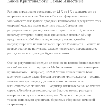
Какие Криптовалюты Самые Известные
Разница курса может составлять от 1.5% до 8% в зависимости от
направления и валюты. Так как в России официально можно
заниматься только куплей-продажей криптовалют, в результате этих
операций человек может получить доход. Сегодня при
регулировании вопросов, связанных с криптовалютой, чаще всего
используют термин «цифровые финансовые активы». Airdrop
представляет собой бесплатную раздачу токенов, чтобы
популяризировать новый блокчейн-проект. Из минусов — монета на
первых этапах не популярна, сложно предсказать перспективы ее
роста, скорее всего, ее курс будет невысоким.
Оценка регулятивной среды и ее влияние на крипто бизнес является
важной частью этого процесса. Майнить можно только некоторые
криптовалюты — например, Bitcoin. Чтобы присоединить блок
к цепочке, нужно расшифровать алгоритм криптовалюты — решить
математическую задачу. Для этого нужно использовать
вычислительные мощности — например, компьютера или облачного
сервера. Чем больше мощность, тем быстрее можно разгадать
алгоритм и получить вознаграждение. Чаще всего внутренние
токены используют для оплаты биржевых сборов или комиссий
за транзакции.