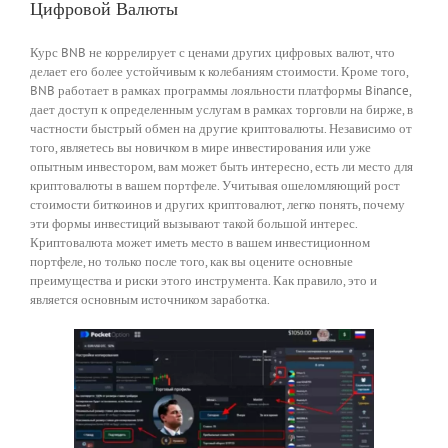
Цифровой Валюты
Курс BNB не коррелирует с ценами других цифровых валют, что
делает его более устойчивым к колебаниям стоимости. Кроме того,
BNB работает в рамках программы лояльности платформы Binance,
дает доступ к определенным услугам в рамках торговли на бирже, в
частности быстрый обмен на другие криптовалюты. Независимо от
того, являетесь вы новичком в мире инвестирования или уже
опытным инвестором, вам может быть интересно, есть ли место для
криптовалюты в вашем портфеле. Учитывая ошеломляющий рост
стоимости биткоинов и других криптовалют, легко понять, почему
эти формы инвестиций вызывают такой большой интерес.
Криптовалюта может иметь место в вашем инвестиционном
портфеле, но только после того, как вы оцените основные
преимущества и риски этого инструмента. Как правило, это и
является основным источником заработка.