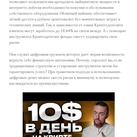
позволяют пользователям арендовать майнинговую мощность в
интернете, избегая необходимости покупки и обслуживания
собственного оборудования. Облачный майнинг обеспечивает
легкий доступ к добыче криптовалют без значительных затрат и
технических знаний. Так, в зависимости от плана Криптодепозита
клиенты могут заработать до 18.64% на своем вкладе. А с помощью
инструмента Криптодепозит фонды смогут хеджировать свои
риски.
Они служат цифровым оружием, которое дает людям возможность
вернуть себе финансовую автономию. Почему, спросите вы, если
традиционные стратегии и устаревшие инструменты могли бы
гарантировать успех? При грамотном подходе к использованию
цифровых денег можно свести риски к минимуму и полноценно
наслаждаться их преимуществами.