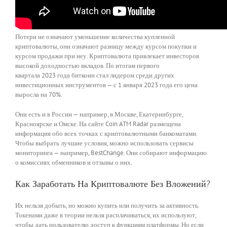
Потери не означают уменьшение количества купленной
криптовалюты, они означают разницу между курсом покупки и
курсом продажи при неу. Криптовалюта привлекает инвесторов
высокой доходностью вкладов. По итогам первого
квартала 2023 года биткоин стал лидером среди других
инвестиционных инструментов — с 1 января 2023 года его цена
выросла на 70%.
Они есть и в России — например, в Москве, Екатеринбурге,
Красноярске и Омске. На сайте Coin ATM Radar размещена
информация обо всех точках с криптовалютными банкоматами.
Чтобы выбрать лучшие условия, можно использовать сервисы
мониторинга — например, BestChange. Они собирают информацию
о комиссиях обменников и отзывы о них.
Как Заработать На Криптовалюте Без Вложений?
Их нельзя добыть, но можно купить или получить за активность.
Токенами даже в теории нельзя расплачиваться, их используют,
чтобы дать пользователю доступ к функциям платформы. Но если