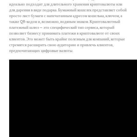
идеально подходит для длительного хранения криптовалюты или
для дарения в виде подарка. Бумажный кошелек представляет собой
просто лист бумаги с напечатанным адресом кошелька, ключом, а
также QR-кодом и, возможно, водяным знаком. Криптовалютный
платежный шлюз — это специфический тип сервиса, который
позволяет бизнесу принимать платежи в криптовалюте от своих
клиентов. Это может быть крайне полезным для компаний, которые
стремятся расширить свою аудиторию и привлечь клиентов,
предпочитающих цифровые валюты.