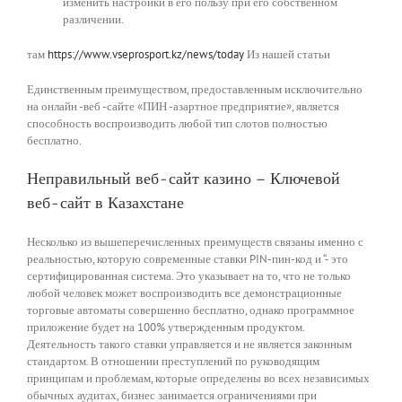
изменить настройки в его пользу при его собственном
различении.
там
https://www.vseprosport.kz/news/today
Из нашей статьи
Единственным преимуществом, предоставленным исключительно
на онлайн -веб -сайте «ПИН -азартное предприятие», является
способность воспроизводить любой тип слотов полностью
бесплатно.
Неправильный веб-сайт казино – Ключевой
веб-сайт в Казахстане
Несколько из вышеперечисленных преимуществ связаны именно с
реальностью, которую современные ставки PIN-пин-код и “- это
сертифицированная система. Это указывает на то, что не только
любой человек может воспроизводить все демонстрационные
торговые автоматы совершенно бесплатно, однако программное
приложение будет на 100% утвержденным продуктом.
Деятельность такого ставки управляется и не является законным
стандартом. В отношении преступлений по руководящим
принципам и проблемам, которые определены во всех независимых
обычных аудитах, бизнес занимается ограничениями при