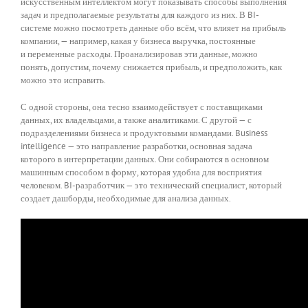
искусственным интеллектом могут показывать способы выполнения
задач и предполагаемые результаты для каждого из них. В BI-
системе можно посмотреть данные обо всём, что влияет на прибыль
компании, — например, какая у бизнеса выручка, постоянные
и переменные расходы. Проанализировав эти данные, можно
понять, допустим, почему снижается прибыль, и предположить, как
можно это исправить.
С одной стороны, она тесно взаимодействует с поставщиками
данных, их владельцами, а также аналитиками. С другой — с
подразделениями бизнеса и продуктовыми командами. Business
intelligence — это направление разработки, основная задача
которого в интерпретации данных. Они собираются в основном
машинным способом в форму, которая удобна для восприятия
человеком. BI-разработчик — это технический специалист, который
создает дашборды, необходимые для анализа данных.