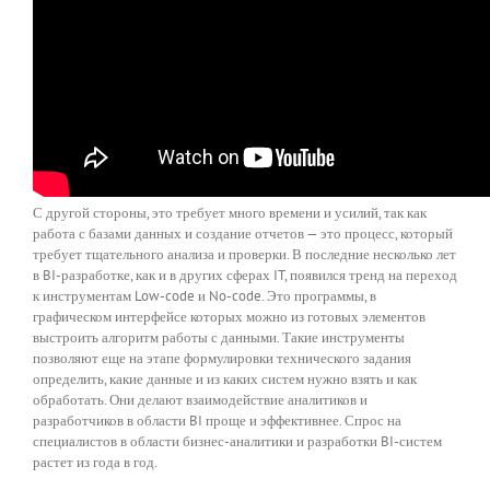
С другой стороны, это требует много времени и усилий, так как
работа с базами данных и создание отчетов — это процесс, который
требует тщательного анализа и проверки. В последние несколько лет
в BI-разработке, как и в других сферах IT, появился тренд на переход
к инструментам Low-code и No-code. Это программы, в
графическом интерфейсе которых можно из готовых элементов
выстроить алгоритм работы с данными. Такие инструменты
позволяют еще на этапе формулировки технического задания
определить, какие данные и из каких систем нужно взять и как
обработать. Они делают взаимодействие аналитиков и
разработчиков в области BI проще и эффективнее. Спрос на
специалистов в области бизнес-аналитики и разработки BI-систем
растет из года в год.