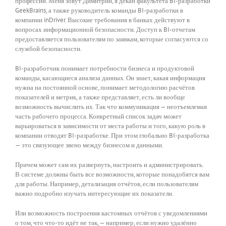
профессий. Меня зовут Димитрий, я декан факультета BI-разработки
GeekBrains, а также руководитель команды BI-разработки в
компании inDriver. Высокие требования в банках действуют в
вопросах информационной безопасности. Доступ к BI-отчетам
предоставляется пользователям по заявкам, которые согласуются со
службой безопасности.
BI-разработчик понимает потребности бизнеса и продуктовой
команды, касающиеся анализа данных. Он знает, какая информация
нужна на постоянной основе, понимает методологию расчётов
показателей и метрик, а также представляет, есть ли вообще
возможность вычислить их. Так что коммуникация — неотъемлемая
часть рабочего процесса. Конкретный список задач может
варьироваться в зависимости от места работы и того, какую роль в
компании отводят BI-разработке. При этом глобально BI-разработка
— это связующее звено между бизнесом и данными.
Причем может сам их развернуть, настроить и администрировать.
В системе должны быть все возможности, которые понадобятся вам
для работы. Например, детализация отчётов, если пользователям
важно подробно изучать интересующие их показатели.
Или возможность построения кастомных отчётов с уведомлениями
о том, что что-то идёт не так, — например, если нужно удалённо