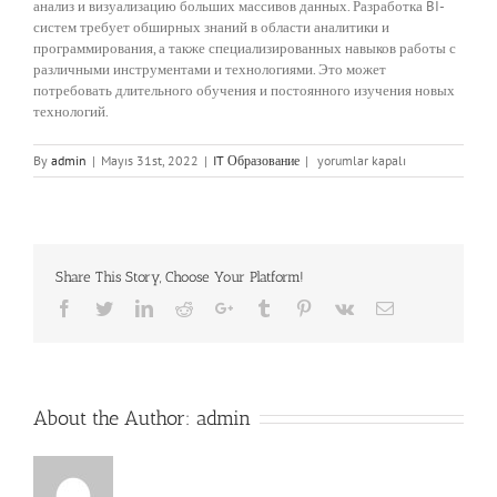
анализ и визуализацию больших массивов данных. Разработка BI-
систем требует обширных знаний в области аналитики и
программирования, а также специализированных навыков работы с
различными инструментами и технологиями. Это может
потребовать длительного обучения и постоянного изучения новых
технологий.
Где
By
admin
|
Mayıs 31st, 2022
|
IT Образование
|
yorumlar kapalı
Учиться
На
Bi-
разработчика,
Какие
Share This Story, Choose Your Platform!
Егэ,
Куда
Facebook
Twitter
LinkedIn
Reddit
Google+
Tumblr
Pinterest
Vk
Email
Поступать
için
About the Author:
admin