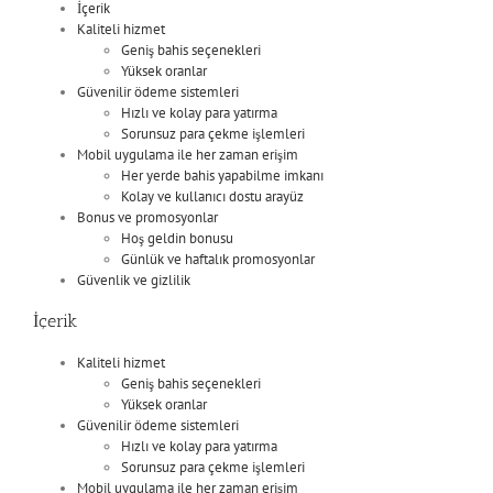
İçerik
Kaliteli hizmet
Geniş bahis seçenekleri
Yüksek oranlar
Güvenilir ödeme sistemleri
Hızlı ve kolay para yatırma
Sorunsuz para çekme işlemleri
Mobil uygulama ile her zaman erişim
Her yerde bahis yapabilme imkanı
Kolay ve kullanıcı dostu arayüz
Bonus ve promosyonlar
Hoş geldin bonusu
Günlük ve haftalık promosyonlar
Güvenlik ve gizlilik
İçerik
Kaliteli hizmet
Geniş bahis seçenekleri
Yüksek oranlar
Güvenilir ödeme sistemleri
Hızlı ve kolay para yatırma
Sorunsuz para çekme işlemleri
Mobil uygulama ile her zaman erişim