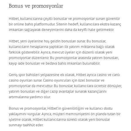
Bonus ve promosyonlar
Hitbet, kullanıcılarına çeşitli bonuslar ve promosyonlar sunan güvenilir
bir online bahis platformudur. Sitenin hedefi, kullanıcılara ekstra kazanç
imkanları sağlayarak deneyimlerini daha da keyifli hale getirmektir.
Hitbet, yeni üyelerine hoş geldin bonusları sunar. Bu bonuslar,
kullanıcıların hesaplarına yaptıkları ilk yatırım miktarına bağlı olarak
farklılık gösterebilir. Ayrıca, mevcut üyeler için düzenli olarak yeni
promosyonlar düzenlenir. Bu promosyonlar arasında yatırım bonusları,
kayıp iade bonusları ve bedava bahis imkanları bulunabilir.
Geniş spor bahisleri yelpazesine ek olarak, Hitbet ayrıca casino ve canlı
casino oyunları sunar. Casino oyuncuları için özel bonuslar ve
promosyonlar da mevcuttur. Bu bonuslar, kullanıcılara ücretsiz dönüşler,
yatırım bonusları ve diğer cazip avantajlar sunarak kazançlarını
artırmalarına yardımcı olur.
Bonus ve promosyonlar, Hitbet’in güvenilirliğini ve kullanıcı dostu
yaklaşımını vurgular. Ayrıca, müşteri memnuniyetini ön planda tutan bir
işletme olarak, Hitbet kullanıcılarına sürekli olarak yeni bonuslar
sunmayı taahhüt eder.