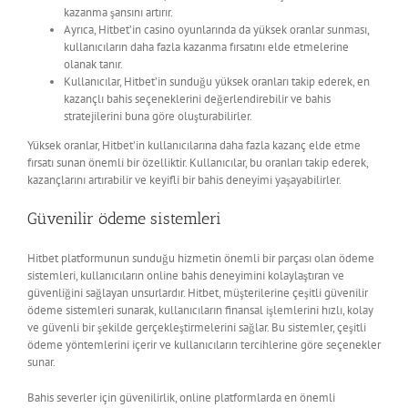
kazanma şansını artırır.
Ayrıca, Hitbet’in casino oyunlarında da yüksek oranlar sunması,
kullanıcıların daha fazla kazanma fırsatını elde etmelerine
olanak tanır.
Kullanıcılar, Hitbet’in sunduğu yüksek oranları takip ederek, en
kazançlı bahis seçeneklerini değerlendirebilir ve bahis
stratejilerini buna göre oluşturabilirler.
Yüksek oranlar, Hitbet’in kullanıcılarına daha fazla kazanç elde etme
fırsatı sunan önemli bir özelliktir. Kullanıcılar, bu oranları takip ederek,
kazançlarını artırabilir ve keyifli bir bahis deneyimi yaşayabilirler.
Güvenilir ödeme sistemleri
Hitbet platformunun sunduğu hizmetin önemli bir parçası olan ödeme
sistemleri, kullanıcıların online bahis deneyimini kolaylaştıran ve
güvenliğini sağlayan unsurlardır. Hitbet, müşterilerine çeşitli güvenilir
ödeme sistemleri sunarak, kullanıcıların finansal işlemlerini hızlı, kolay
ve güvenli bir şekilde gerçekleştirmelerini sağlar. Bu sistemler, çeşitli
ödeme yöntemlerini içerir ve kullanıcıların tercihlerine göre seçenekler
sunar.
Bahis severler için güvenilirlik, online platformlarda en önemli