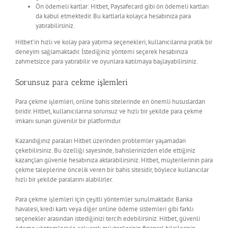
Ön ödemeli kartlar: Hitbet, Paysafecard gibi ön ödemeli kartları
da kabul etmektedir. Bu kartlarla kolayca hesabınıza para
yatırabilirsiniz.
Hitbet’in hızlı ve kolay para yatırma seçenekleri, kullanıcılarına pratik bir
deneyim sağlamaktadır. İstediğiniz yöntemi seçerek hesabınıza
zahmetsizce para yatırabilir ve oyunlara katılmaya başlayabilirsiniz.
Sorunsuz para çekme işlemleri
Para çekme işlemleri, online bahis sitelerinde en önemli hususlardan
biridir. Hitbet, kullanıcılarına sorunsuz ve hızlı bir şekilde para çekme
imkanı sunan güvenilir bir platformdur.
Kazandığınız paraları Hitbet üzerinden problemler yaşamadan
çekebilirsiniz. Bu özelliği sayesinde, bahislerinizden elde ettiğiniz
kazançları güvenle hesabınıza aktarabilirsiniz. Hitbet, müşterilerinin para
çekme taleplerine öncelik veren bir bahis sitesidir, böylece kullanıcılar
hızlı bir şekilde paralarını alabilirler.
Para çekme işlemleri için çeşitli yöntemler sunulmaktadır. Banka
havalesi, kredi kartı veya diğer online ödeme sistemleri gibi farklı
seçenekler arasından istediğinizi tercih edebilirsiniz. Hitbet, güvenli