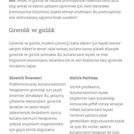
Not:
Hitbet’in günlük ve haftalık promosyonları hakkında daha fazla
bilgi almak ve katılım şartlarını öğrenmek için, web sitesindeki
promosyonlar bölümünü ziyaret etmeyi unutmayın. Bu promosyonlar
size ekstra kazanç sağlama fırsatı sunabilir!
Güvenlik ve gizlilik
Güvenlik ve gizlilik, modern çevrimiçi bahis siteleri için hayati öneme
sahiptir. Hitbet’in temel odak noktası, kullanıcılarına yüksek düzeyde
güvenlik ve gizlilik sunmaktır. Bu, kullanıcıların kişisel ve mali
bilgilerinin korunmasını, dolandırıcılık ve veri ihlallerine karşı güvende
olmalarını sağlar.
Güvenlik Önlemleri
Gizlilik Politikası
Platformumuzda, kullanıcılarımızın
Gizlilik politikamız,
hesaplarının güvenliği için çeşitli
kullanıcılarımızın kişisel
önlemler almaktayız. Bu, gelişmiş
bilgilerinin nasıl kullanıldığı
şifreleme teknolojileri, güvenlik
konusunda şeffaf olmayı amaçlar.
duvarları ve saldırı tespiti
Hitbet, kullanıcıların kişisel
sistemleriyle desteklenir. Ayrıca,
verilerini yalnızca yasal
kullanıcılarımızın hesaplarına
gereklilikler doğrultusunda toplar
yetkisiz erişimlerin engellenmesi
ve işler. Bu veriler, sadece
için güçlü kimlik doğrulama
kullanıcıların hesapları ile ilgili