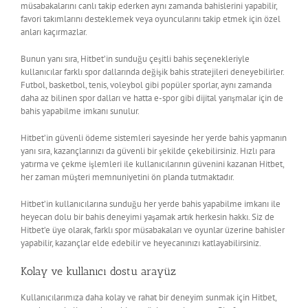
müsabakalarını canlı takip ederken aynı zamanda bahislerini yapabilir,
favori takımlarını desteklemek veya oyuncularını takip etmek için özel
anları kaçırmazlar.
Bunun yanı sıra, Hitbet’in sunduğu çeşitli bahis seçenekleriyle
kullanıcılar farklı spor dallarında değişik bahis stratejileri deneyebilirler.
Futbol, basketbol, tenis, ​​voleybol gibi popüler sporlar, aynı zamanda
daha az bilinen spor dalları ve hatta e-spor gibi dijital yarışmalar için de
bahis yapabilme imkanı sunulur.
Hitbet’in güvenli ödeme sistemleri sayesinde her yerde bahis yapmanın
yanı sıra, kazançlarınızı da güvenli bir şekilde çekebilirsiniz. Hızlı para
yatırma ve çekme işlemleri ile kullanıcılarının güvenini kazanan Hitbet,
her zaman müşteri memnuniyetini ön planda tutmaktadır.
Hitbet’in kullanıcılarına sunduğu her yerde bahis yapabilme imkanı ile
heyecan dolu bir bahis deneyimi yaşamak artık herkesin hakkı. Siz de
Hitbet’e üye olarak, farklı spor müsabakaları ve oyunlar üzerine bahisler
yapabilir, kazançlar elde edebilir ve heyecanınızı katlayabilirsiniz.
Kolay ve kullanıcı dostu arayüz
Kullanıcılarımıza daha kolay ve rahat bir deneyim sunmak için Hitbet,