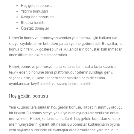
Hoş geldin bonusları
Yatırım bonusları
Kayıp iade bonusları
Bedava bahisler
Ücretsiz dönüşler
Hitbet’in bonus ve promosyonlarından yararlanmak için kullanıcılar,
siteye kaydolmalı ve belirtilen şartları yerine getirmelidir. Bu şartlar, her
bonus için farklılık gösterebilir ve kullanıcıların bonusları kullanmadan
önce dikkatlice okumaları önemlidir.
Hitbet, bonus ve promosyonlarla kullanıcılarını daha fazla kazanca
teşvik eden bir online bahis platformudur. Sitenin sunduğu geniş
seçeneklerle, kullanıcılar hem spor bahisleri hem de casino
oyunlarından keyif alabilir ve kazançlarını artırabilir.
Hoş geldin bonusu
Yeni kullanıcılara sunulan hoş geldin bonusu, Hitbet’in sunmuş olduğu
bir fırsattır. Bu bonus, siteye yeni üye olan oyunculara verilir ve onları
motive eder. Hitbet, kullanıcılarına farklı hoş geldin bonusları sunarak
memnuniyetlerini garanti altına alır. Bu bonuslar, kullanıcıların oyuna
yeni başlama sürecinde ek avantajlar elde etmelerine yardımcı olur.