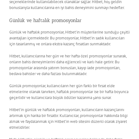
seçeneklerinde kullanılabilecek olanaklar sağlar. Hitbet, hoş geldin
bonuslarıyla kullanıcılarına en iyi bahis deneyimini sunmayı hedefler.
Günlük ve haftalık promosyonlar
Günlük ve haftalık promosyonlar, Hitbet’in müşterilerine sunduğu çeşitli
avantajları içermektedir. Bu promosyonlar, Hitbet’in sadık kullanıcıları
için tasarlanmış ve onlara ekstra kazanç fırsatları sunmaktadır.
Hitbet, kullanıcılarına her gün ve her hafta özel promosyonlar sunarak,
onların bahis deneyimlerini daha eğlenceli ve karlı hale getirir. Bu
promosyonlar arasında yatırım bonusları, kayıp iade promosyonları,
bedava bahisler ve daha fazlası bulunmaktadır.
Günlük promosyonlar, kullanıcıların her gün farklı bir fırsat elde
etmelerine olanak tanırken, haftalık promosyonlar ise bir hafta boyunca
geçerlidir ve kullanıcılara büyük ödüller kazanma şansı sunar.
Hitbet’in günlük ve haftalık promosyonları, kullanıcıların kazançlarını
artırmak için harika bir fırsattır. Kullanıcılar, promosyonlar hakkında bilgi
almak ve faydalanmak için Hitbet’in web sitesini düzenli olarak ziyaret
etmelidirler.