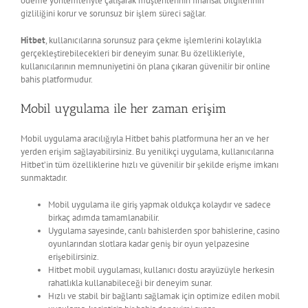
ödeme yöntemleriyle çalışarak müşterilerinin finansal bilgilerinin
gizliliğini korur ve sorunsuz bir işlem süreci sağlar.
Hitbet
, kullanıcılarına sorunsuz para çekme işlemlerini kolaylıkla
gerçekleştirebilecekleri bir deneyim sunar. Bu özellikleriyle,
kullanıcılarının memnuniyetini ön plana çıkaran güvenilir bir online
bahis platformudur.
Mobil uygulama ile her zaman erişim
Mobil uygulama aracılığıyla Hitbet bahis platformuna her an ve her
yerden erişim sağlayabilirsiniz. Bu yenilikçi uygulama, kullanıcılarına
Hitbet’in tüm özelliklerine hızlı ve güvenilir bir şekilde erişme imkanı
sunmaktadır.
Mobil uygulama ile giriş yapmak oldukça kolaydır ve sadece
birkaç adımda tamamlanabilir.
Uygulama sayesinde, canlı bahislerden spor bahislerine, casino
oyunlarından slotlara kadar geniş bir oyun yelpazesine
erişebilirsiniz.
Hitbet mobil uygulaması, kullanıcı dostu arayüzüyle herkesin
rahatlıkla kullanabileceği bir deneyim sunar.
Hızlı ve stabil bir bağlantı sağlamak için optimize edilen mobil