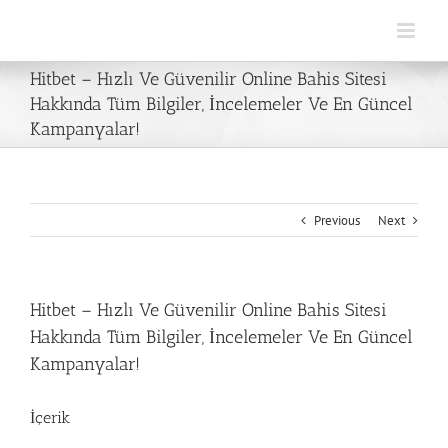
Skip
to
content
Hitbet – Hızlı Ve Güvenilir Online Bahis Sitesi
Hakkında Tüm Bilgiler, İncelemeler Ve En Güncel
Kampanyalar!
Previous
Next
Hitbet – Hızlı Ve Güvenilir Online Bahis Sitesi
Hakkında Tüm Bilgiler, İncelemeler Ve En Güncel
Kampanyalar!
İçerik