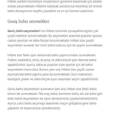
Hitbet, kaliteli hizmetiyle müşterilerin güvenini kazanmak için sürekli
olarak çalışmaktadır. Hitbet’e katılarak, kullanıcılar kesintisiz bir online
bahis deneyiminin keyfini çıkarabilir ve en iyi hizmeti alabilirler.
Geniş bahis seçenekleri
Geniş bahis seçenekleri
ile Hitbet üzerinde oynayabileceğiniz çok
çeşitli bahisler sunulmaktadır. Bu seçenekler arasında popüler sporlar,
casino oyunları ve daha fazlası bulunmaktadır. Hitbet size çeşitli
seçenekler sunarak, her türlü bahis tutkunu için bir şeyler sunmaktadır.
Hitbet size farklı spor dallarında bahis yapma imkanı sunmaktadır.
Futbol, basketbol, tenis, at yarışı ve daha birçok spor dalında bahis
yapabilirsiniz. Ayrıca, daha az popüler olan sporlar için de bahis
seçenekleri mevcuttur. Bunun yanı sıra, Hitbet size çeşitli casino
oyunlarında bahis yapma şansı da sunmaktadır. Slot makineleri,
blackjack, poker ve daha birçok oyun arasından seçim yapabilirsiniz.
Geniş bahis seçenekleri sunmanın yanı sıra, Hitbet size farklı bahis
türleri de sunmaktadır. Tek maç bahsi, kombine bahis, alt-üst bahsi gibi
farklı bahis seçenekleri ile oyun deneyiminizi çeşitlendirebilirsiniz.
Ayrıca, canlı bahis seçeneği sayesinde maçın gidişatına göre bahis
yapabilir ve heyecanınızı artırabilirsiniz.