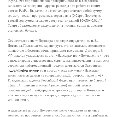
PayPal. Это хороший способ проверить, сколько вы, вероятно,
заплатите за конверсии и другие расходы при работе со своим
счетом PayPal. Выражение в скобках представляет собой сумму
геометрической прогрессии, которая равна (0,01р)². Поэтому за
третий год сумма на вашем счету станет равной S0+S0•(0,01р)³.
Таким образом, после следующего начисления сумма процентов
становится больше.
Осуществляя акцепт Договора в порядке, определенном п. 2.1
Договора, Пользователь гарантирует, что ознакомлен, соглашается,
полностью и безоговорочно принимает все условия Договора. В
VIP-пакетах указывается доступ «Навсегда» или «Пожизненно» – это
означает время существование сервиса или информации на нем, если
сервис или информационный продукт закрываются Оферентом,
https://fxglossary.org/
то и доступ у всех кто купил «Навсегда»
заканчивается, деньги не возвращаются. Договор, согласно п. 437
Гражданского кодекса Российской Федерации, является публичной
офертой, принятием условий (акцептом) которой является
совершения действий, предусмотренных Договором. Комиссия –
это лишь один из пунктов затрат, которые ждут поставщика на
WILDBERRIES.
А дальше всё просто. Полученное число умножаем на нужное
количество процентов. Таким способом легко посчитать прибыль по