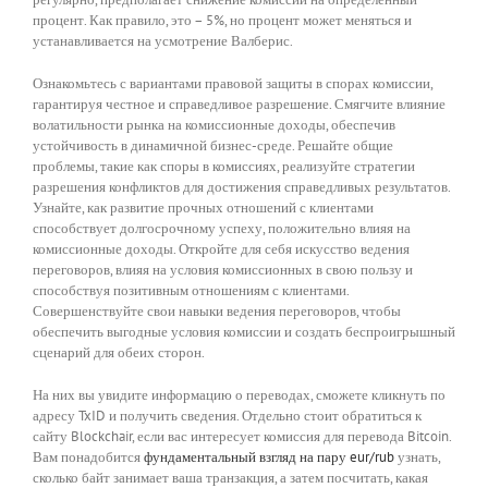
процент. Как правило, это – 5%, но процент может меняться и
устанавливается на усмотрение Валберис.
Ознакомьтесь с вариантами правовой защиты в спорах комиссии,
гарантируя честное и справедливое разрешение. Смягчите влияние
волатильности рынка на комиссионные доходы, обеспечив
устойчивость в динамичной бизнес-среде. Решайте общие
проблемы, такие как споры в комиссиях, реализуйте стратегии
разрешения конфликтов для достижения справедливых результатов.
Узнайте, как развитие прочных отношений с клиентами
способствует долгосрочному успеху, положительно влияя на
комиссионные доходы. Откройте для себя искусство ведения
переговоров, влияя на условия комиссионных в свою пользу и
способствуя позитивным отношениям с клиентами.
Совершенствуйте свои навыки ведения переговоров, чтобы
обеспечить выгодные условия комиссии и создать беспроигрышный
сценарий для обеих сторон.
На них вы увидите информацию о переводах, сможете кликнуть по
адресу TxID и получить сведения. Отдельно стоит обратиться к
сайту Blockchair, если вас интересует комиссия для перевода Bitcoin.
Вам понадобится
фундаментальный взгляд на пару eur/rub
узнать,
сколько байт занимает ваша транзакция, а затем посчитать, какая