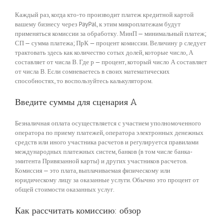
Каждый раз, когда кто-то производит платеж кредитной картой
вашему бизнесу через PayPal, к этим микроплатежам будут
применяться комиссии за обработку. МинП — минимальный платеж;
СП — сумма платежа; ПрК — процент комиссии. Величину р следует
трактовать здесь как количество сотых долей, которые число, А
составляет от числа В. Где р — процент, который число А составляет
от числа В. Если сомневаетесь в своих математических
способностях, то воспользуйтесь калькулятором.
Введите суммы для сценария A
Безналичная оплата осуществляется с участием уполномоченного
оператора по приему платежей, оператора электронных денежных
средств или иного участника расчетов и регулируется правилами
международных платежных систем, банков (в том числе банка-
эмитента Привязанной карты) и других участников расчетов.
Комиссия — это плата, выплачиваемая физическому или
юридическому лицу за оказанные услуги. Обычно это процент от
общей стоимости оказанных услуг.
Как рассчитать комиссию: обзор