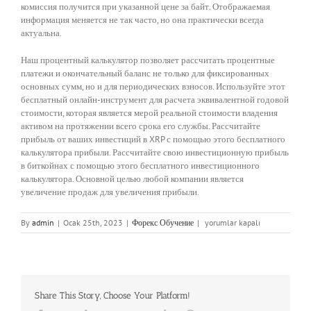
комиссия получится при указанной цене за байт. Отображаемая
информация меняется не так часто, но она практически всегда
актуальна.
Наш процентный калькулятор позволяет рассчитать процентные
платежи и окончательный баланс не только для фиксированных
основных сумм, но и для периодических взносов. Используйте этот
бесплатный онлайн-инструмент для расчета эквивалентной годовой
стоимости, которая является мерой реальной стоимости владения
активом на протяжении всего срока его службы. Рассчитайте
прибыль от ваших инвестиций в XRP с помощью этого бесплатного
калькулятора прибыли. Рассчитайте свою инвестиционную прибыль
в биткойнах с помощью этого бесплатного инвестиционного
калькулятора. Основной целью любой компании является
увеличение продаж для увеличения прибыли.
Калькулятор
By
admin
|
Ocak 25th, 2023
|
Форекс Обучение
|
yorumlar kapalı
комиссий
PayPal
платформы
электронной
торговли
Share This Story, Choose Your Platform!
için