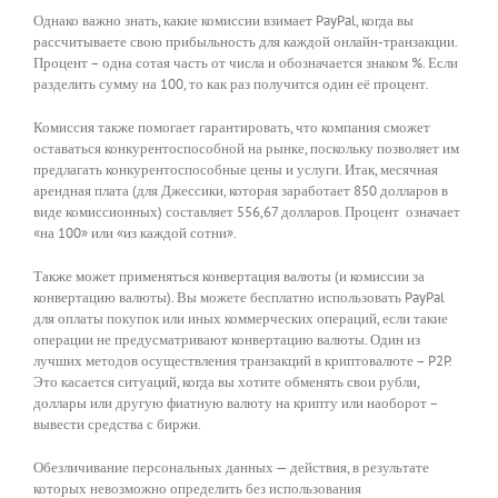
Однако важно знать, какие комиссии взимает PayPal, когда вы
рассчитываете свою прибыльность для каждой онлайн-транзакции.
Процент – одна сотая часть от числа и обозначается знаком %. Если
разделить сумму на 100, то как раз получится один её процент.
Комиссия также помогает гарантировать, что компания сможет
оставаться конкурентоспособной на рынке, поскольку позволяет им
предлагать конкурентоспособные цены и услуги. Итак, месячная
арендная плата (для Джессики, которая заработает 850 долларов в
виде комиссионных) составляет 556,67 долларов. Процент означает
«на 100» или «из каждой сотни».
Также может применяться конвертация валюты (и комиссии за
конвертацию валюты). Вы можете бесплатно использовать PayPal
для оплаты покупок или иных коммерческих операций, если такие
операции не предусматривают конвертацию валюты. Один из
лучших методов осуществления транзакций в криптовалюте – P2P.
Это касается ситуаций, когда вы хотите обменять свои рубли,
доллары или другую фиатную валюту на крипту или наоборот –
вывести средства с биржи.
Обезличивание персональных данных — действия, в результате
которых невозможно определить без использования