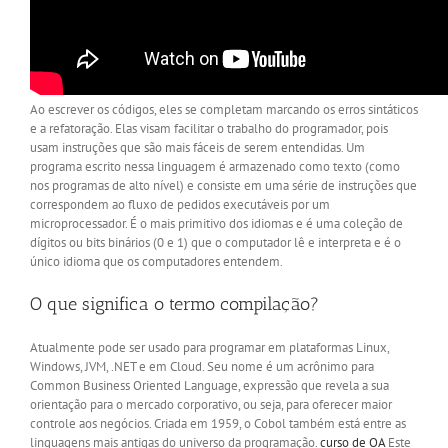
Ao escrever os códigos, eles se completam marcando os erros sintáticos
e a refatoração. Elas visam facilitar o trabalho do programador, pois
usam instruções que são mais fáceis de serem entendidas. Um
programa escrito nessa linguagem é armazenado como texto (como
nos programas de alto nível) e consiste em uma série de instruções que
correspondem ao fluxo de pedidos executáveis ​​por um
microprocessador. É o mais primitivo dos idiomas e é uma coleção de
dígitos ou bits binários (0 e 1) que o computador lê e interpreta e é o
único idioma que os computadores entendem.
O que significa o termo compilação?
Atualmente pode ser usado para programar em plataformas Linux,
Windows, JVM, .NET e em Cloud. Seu nome é um acrônimo para
Common Business Oriented Language, expressão que revela a sua
orientação para o mercado corporativo, ou seja, para oferecer maior
controle aos negócios. Criada em 1959, o Cobol também está entre as
linguagens mais antigas do universo da programação.
curso de QA
Este