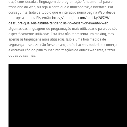
dia, é considerada a linguagem de programação fundamental para o
front-end da Web, ou seja, a parte que o utilizador vê, a interface. Por
conseguinte, trata de tudo o que é interativo numa página Web, desde
pop-ups a alertas. Eis, então,
https://portaljnn.com/noticia/28529/-
descubra-quais-as-futuras-tendencias-no-desenvolvimento-web
algumas das linguagens de programação mais utilizadas e para que são
especificamente utilizadas. Esta lista não representa um ranking, mas
apenas as linguagens mais utilizadas. Isso é uma boa medida de
segurança — se esse não fosse o caso, então hackers poderiam começar
a escrever código para roubar informações de outros websites, e fazer
outras coisas más.