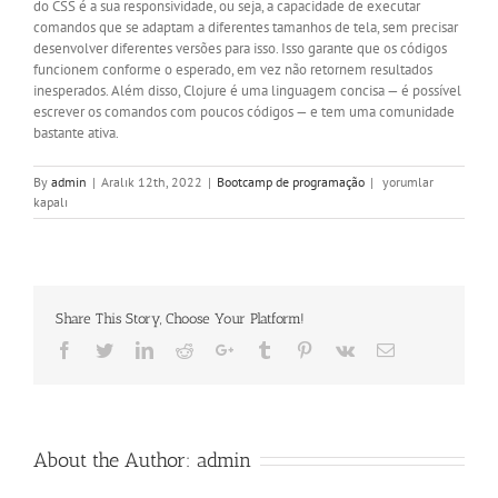
do CSS é a sua responsividade, ou seja, a capacidade de executar
comandos que se adaptam a diferentes tamanhos de tela, sem precisar
desenvolver diferentes versões para isso. Isso garante que os códigos
funcionem conforme o esperado, em vez não retornem resultados
inesperados. Além disso, Clojure é uma linguagem concisa — é possível
escrever os comandos com poucos códigos — e tem uma comunidade
bastante ativa.
Linguagem
By
admin
|
Aralık 12th, 2022
|
Bootcamp de programação
|
yorumlar
de
kapalı
programação-
O
que
é,
para
Share This Story, Choose Your Platform!
que
serve
Facebook
Twitter
LinkedIn
Reddit
Google+
Tumblr
Pinterest
Vk
Email
e
como
funciona?
DicionarioTec,
o
About the Author:
admin
dicionário
da