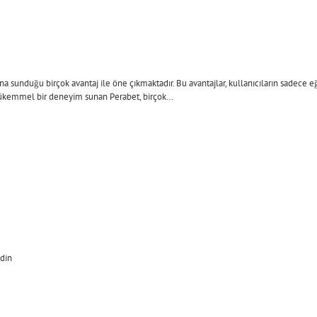
na sunduğu birçok avantaj ile öne çıkmaktadır. Bu avantajlar, kullanıcıların sadece
 mükemmel bir deneyim sunan Perabet, birçok…
Edin