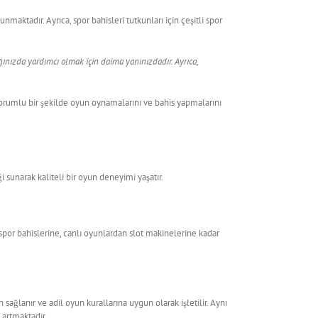
aktadır. Ayrıca, spor bahisleri tutkunları için çeşitli spor
ığınızda yardımcı olmak için daima yanınızdadır. Ayrıca,
 sorumlu bir şekilde oyun oynamalarını ve bahis yapmalarını
 sunarak kaliteli bir oyun deneyimi yaşatır.
spor bahislerine, canlı oyunlardan slot makinelerine kadar
sağlanır ve adil oyun kurallarına uygun olarak işletilir. Aynı
 artmaktadır.