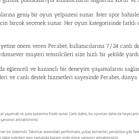
ılarına geniş bir oyun yelpazesi sunar. İster spor bahisle
için birçok seçenek sunar. Her oyun kategorisinde farklı
tine önem veren Perabet, kullanıcılarına 7/24 canlı de
ımsever müşteri temsilcileri size hızlı bir şekilde yar
’da eğlenceli ve kazançlı bir deneyim yaşamalarını sağlar.
kleri ve canlı destek hizmetleri sayesinde Perabet, dünya
 yaşamak ve para kazanma fırsatı sunar. Canlı bahis, bu oyunları daha da heyecanlı k
nsınızı artırabilirsiniz.
 bir sistemdir. Takımlar arasındaki performans, şutlar, kornerler, penaltılar gibi fark
k takip ederken aynı zamanda kazanç elde etme şansınızı artırabilirsiniz.