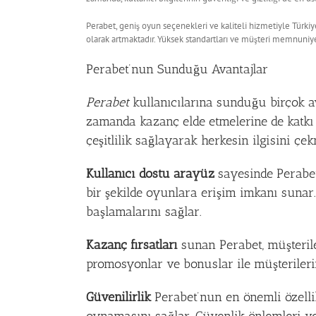
Perabet, geniş oyun seçenekleri ve kaliteli hizmetiyle Türki
olarak artmaktadır. Yüksek standartları ve müşteri memnuniye
Perabet’nun Sunduğu Avantajlar
Perabet
kullanıcılarına sunduğu birçok av
zamanda kazanç elde etmelerine de katkı
çeşitlilik sağlayarak herkesin ilgisini çek
Kullanıcı dostu arayüz
sayesinde Perabet,
bir şekilde oyunlara erişim imkanı sunar. 
başlamalarını sağlar.
Kazanç fırsatları
sunan Perabet, müşterile
promosyonlar ve bonuslar ile müşterileri
Güvenilirlik
Perabet’nun en önemli özellikl
oynamasını sağlar. Güvenlik önlemleri ve gi