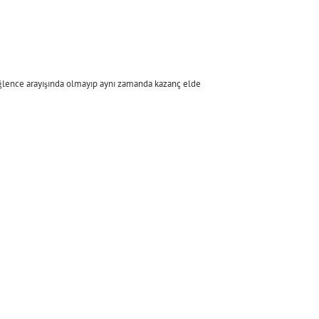
 eğlence arayışında olmayıp aynı zamanda kazanç elde