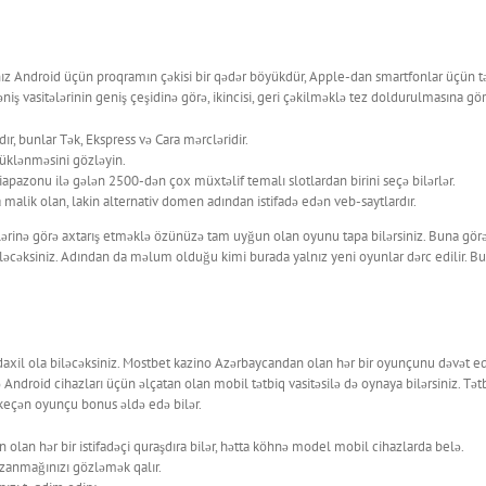
nız Android üçün proqramın çəkisi bir qədər böyükdür, Apple-dan smartfonlar üçün tət
niş vasitələrinin geniş çeşidinə görə, ikincisi, geri çəkilməklə tez doldurulmasına gör
ır, bunlar Tək, Ekspress və Cara mərcləridir.
 yüklənməsini gözləyin.
apazonu ilə gələn 2500-dən çox müxtəlif temalı slotlardan birini seçə bilərlər.
malik olan, lakin alternativ domen adından istifadə edən veb-saytlardır.
övlərinə görə axtarış etməklə özünüzə tam uyğun olan oyunu tapa bilərsiniz. Buna gör
biləcəksiniz. Adından da məlum olduğu kimi burada yalnız yeni oyunlar dərc edilir. B
xil ola biləcəksiniz. Mostbet kazino Azərbaycandan olan hər bir oyunçunu dəvət edir
Android cihazları üçün əlçatan olan mobil tətbiq vasitəsilə də oynaya bilərsiniz. Tətb
 keçən oyunçu bonus əldə edə bilər.
olan hər bir istifadəçi quraşdıra bilər, hətta köhnə model mobil cihazlarda belə.
azanmağınızı gözləmək qalır.