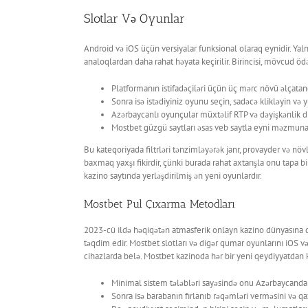
Slotlar Və Oyunlar
Android və iOS üçün versiyalar funksional olaraq eynidir. Yal
analoqlardan daha rahat həyata keçirilir. Birincisi, mövcud ödə
Platformanın istifadəçiləri üçün üç mərc növü əlçatand
Sonra isə istədiyiniz oyunu seçin, sadəcə klikləyin və
Azərbaycanlı oyunçular müxtəlif RTP və dəyişkənlik di
Mostbet güzgü saytları əsas veb saytla eyni məzmuna 
Bu kateqoriyada filtrləri tənzimləyərək janr, provayder və n
baxmaq yaxşı fikirdir, çünki burada rahat axtarışla onu tapa 
kazino saytında yerləşdirilmiş ən yeni oyunlardır.
Mostbet Pul Çıxarma Metodları
2023-cü ildə həqiqətən atmasferik onlayn kazino dünyasına da
təqdim edir. Mostbet slotları və digər qumar oyunlarını iOS və 
cihazlarda belə. Mostbet kazinoda hər bir yeni qeydiyyatdan
Minimal sistem tələbləri sayəsində onu Azərbaycandan 
Sonra isə barabanın fırlanıb rəqəmləri verməsini və q