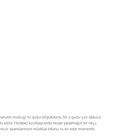
Əmanətin məbləği nə qədər böyükdürsə, bir o qədər çox sikkələr
əldə edilir. Mostbet Azərbaycanda hesab yaratmağın bir neçə
t mərc seanslarınızın müddəti bitərsə və en este momento