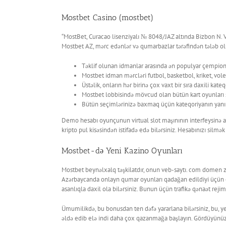
Mostbet Casino (mostbet)
“MostBet, Curacao lisenziyalı № 8048/JAZ altında Bizbon N. V
Mostbet AZ, mərc edənlər və qumarbazlar tərəfindən tələb ol
Təklif olunan idmanlar arasında ən populyar çempiona
Mostbet idman mərcləri futbol, basketbol, kriket, vol
Üstəlik, onların hər birinə çox vaxt bir sıra daxili kateq
Mostbet lobbisində mövcud olan bütün kart oyunları sol
Bütün seçimlərinizə baxmaq üçün kateqoriyanın yanın
Demo hesabı oyunçunun virtual slot maşınının interfeysinə
kripto pul kisəsindən istifadə edə bilərsiniz. Hesabınızı si
Mostbet-də Yeni Kazino Oyunları
Mostbet beynəlxalq təşkilatdır, onun veb-saytı. com domen zo
Azərbaycanda onlayn qumar oyunları qadağan edildiyi üçün 
asanlıqla daxil ola bilərsiniz. Bunun üçün trafikə qənaət reji
Ümumilikdə, bu bonusdan ten dəfə yararlana bilərsiniz, bu, y
əldə edib elə indi daha çox qazanmağa başlayın. Gördüyünüz 