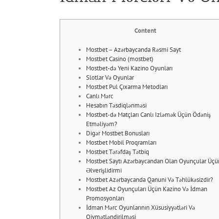
Content
Mostbet – Azərbaycanda Rəsmi Sayt
Mostbet Casino (mostbet)
Mostbet-də Yeni Kazino Oyunları
Slotlar Və Oyunlar
Mostbet Pul Çıxarma Metodları
Canlı Mərc
Hesabın Təsdiqlənməsi
Mostbet-də Matçları Canlı Izləmək Üçün Ödəniş
Etməliyəm?
Digər Mostbet Bonusları
Mostbet Mobil Proqramları
Mostbet Tərəfdaş Tətbiq
Mostbet Saytı Azərbaycandan Olan Oyunçular Üçü
Əlverişlidirmi
Mostbet Azərbaycanda Qanuni Və Təhlükəsizdir?
Mostbet Az Oyunçuları Üçün Kazino Və İdman
Promosyonları
İdman Mərc Oyunlarının Xüsusiyyətləri Və
Qiymətləndirilməsi