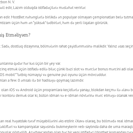
zbon N. V.
ll edir, Lazım olduqda istifadəçilərə məsləhət verirlər.
ran edir. MostBet nəhənglərlə birlikdə ən populyar olmayan çempionatları belə tutmağ
di intizam üçün həm ən “yüksək” tədbirləri, həm də yerli liqaları görürük.
niş Etməliyəm?
 Sadə, dostluq dizaynına, bölmələrin rahat çeşidlənməsinə malikdir. Yalnız əsas seçim
nlarına qədər hər kəs üçün bir şey var.
dcinq etmək üçün istifadə edilə bilər, çünki bəzi slot və mərclər bonus mərcini adi ola
 iOS mobil” “tətbiq nümayişi və genuine pul oyunu üçün mövcuddur.
arı a few. 0 əmsalı ilə bir hadisəyə qoymaq lazımdır.
olan iOS və Android üçün proqramlara keçidlərlə yanaşı, blokdan keçmə ilə əlavə böl
 kontoru demək olar ki, bütün idman və e-idman növlərinə mərc etməyə olanak veri
çları real həyatdakı tərəf müqabillərini əks etdirir. Əlavə olaraq, bu bölmədə real i
 təklifləri və kampaniyalar sayəsində bukmeykerin veb-saytında daha de uma maraqlı və
nuslar göstərilib. Azərbaycandan olan hər bir yeni istifadəçi Mostbet komandası tər