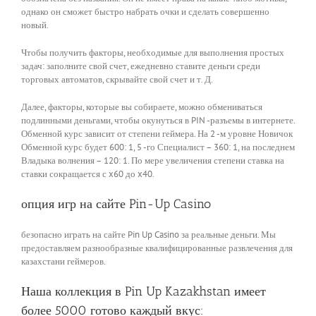
однако он сможет быстро набрать очки и сделать совершенно
новый.
Чтобы получить факторы, необходимые для выполнения простых
задач: заполните свой счет, ежедневно ставите деньги среди
торговых автоматов, скрывайте свой счет и т. Д.
Далее, факторы, которые вы собираете, можно обмениваться
подлинными деньгами, чтобы окунуться в PIN -разъемы в интернете.
Обменной курс зависит от степени геймера. На 2 -м уровне Новичок
Обменной курс будет 600: 1, 5 -го Специалист – 360: 1, на последнем
Владыка волнения – 120: 1. По мере увеличения степени ставка на
ставки сокращается с x60 до x40.
опция игр на сайте Pin-Up Casino
безопасно играть на сайте Pin Up Casino за реальные деньги. Мы
предоставляем разнообразные квалифицированные развлечения для
казахстани геймеров.
Наша коллекция в Pin Up Kazakhstan имеет
более 5000 готово каждый вкус: