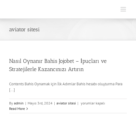
Skip
to
content
aviator sitesi
Nasıl Oynanır Bahis Jojobet – İpuçları ve
Stratejilerle Kazancınızı Artırın
Contents Bahis Oynamak için İlk Adımlar Bahis hesabı oluşturma Para
[...]
Nasıl
By
admin
|
Mayıs 3rd, 2024
|
aviator sitesi
|
yorumlar kapalı
Oynanır
Read More
Bahis
Jojobet
–
İpuçları
ve