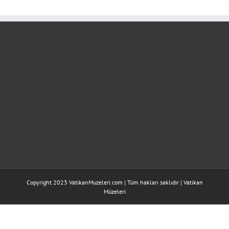
Bonuslar
Parimatch
Türkiye
için
Copyright 2023 VatikanMuzeleri.com | Tüm hakları saklıdır |
Vatikan
Müzeleri