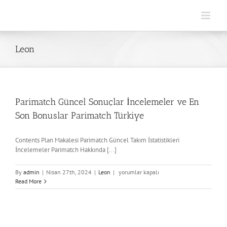
Skip
to
content
Leon
Parimatch Güncel Sonuçlar İncelemeler ve En
Son Bonuslar Parimatch Türkiye
Contents Plan Makalesi Parimatch Güncel Takım İstatistikleri
İncelemeler Parimatch Hakkında [...]
Parimatch
By
admin
|
Nisan 27th, 2024
|
Leon
|
yorumlar kapalı
Güncel
Read More
Sonuçlar
İncelemeler
ve
En
Son