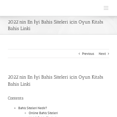
Skip
to
content
2022’nin En İyi Bahis Siteleri için Oyun Kitabı
Bahis Linki
Previous
Next
2022’nin En İyi Bahis Siteleri için Oyun Kitabı
Bahis Linki
Contents
Bahis Siteleri Nedir?
Online Bahis Siteleri