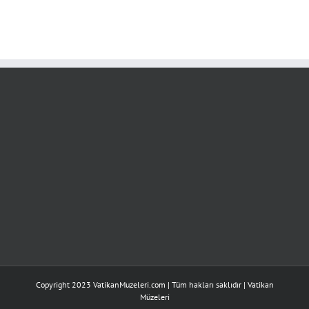
Copyright 2023 VatikanMuzeleri.com | Tüm hakları saklıdır |
Vatikan
Müzeleri