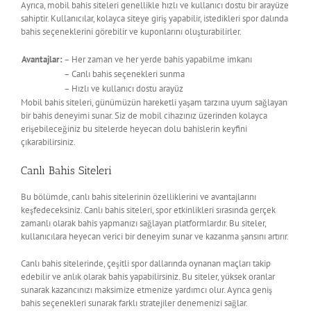
Ayrıca, mobil bahis siteleri genellikle hızlı ve kullanıcı dostu bir arayüze
sahiptir. Kullanıcılar, kolayca siteye giriş yapabilir, istedikleri spor dalında
bahis seçeneklerini görebilir ve kuponlarını oluşturabilirler.
Avantajlar:
– Her zaman ve her yerde bahis yapabilme imkanı
– Canlı bahis seçenekleri sunma
– Hızlı ve kullanıcı dostu arayüz
Mobil bahis siteleri, günümüzün hareketli yaşam tarzına uyum sağlayan
bir bahis deneyimi sunar. Siz de mobil cihazınız üzerinden kolayca
erişebileceğiniz bu sitelerde heyecan dolu bahislerin keyfini
çıkarabilirsiniz.
Canlı Bahis Siteleri
Bu bölümde, canlı bahis sitelerinin özelliklerini ve avantajlarını
keşfedeceksiniz. Canlı bahis siteleri, spor etkinlikleri sırasında gerçek
zamanlı olarak bahis yapmanızı sağlayan platformlardır. Bu siteler,
kullanıcılara heyecan verici bir deneyim sunar ve kazanma şansını artırır.
Canlı bahis sitelerinde, çeşitli spor dallarında oynanan maçları takip
edebilir ve anlık olarak bahis yapabilirsiniz. Bu siteler, yüksek oranlar
sunarak kazancınızı maksimize etmenize yardımcı olur. Ayrıca geniş
bahis seçenekleri sunarak farklı stratejiler denemenizi sağlar.