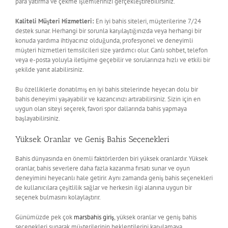
para yatırma ve çekme işlemlerinizi gerçekleştirebilirsiniz.
Kaliteli Müşteri Hizmetleri:
En iyi bahis siteleri, müşterilerine 7/24
destek sunar. Herhangi bir sorunla karşılaştığınızda veya herhangi bir
konuda yardıma ihtiyacınız olduğunda, profesyonel ve deneyimli
müşteri hizmetleri temsilcileri size yardımcı olur. Canlı sohbet, telefon
veya e-posta yoluyla iletişime geçebilir ve sorularınıza hızlı ve etkili bir
şekilde yanıt alabilirsiniz.
Bu özelliklerle donatılmış en iyi bahis sitelerinde heyecan dolu bir
bahis deneyimi yaşayabilir ve kazancınızı artırabilirsiniz. Sizin için en
uygun olan siteyi seçerek, favori spor dallarında bahis yapmaya
başlayabilirsiniz.
Yüksek Oranlar ve Geniş Bahis Seçenekleri
Bahis dünyasında en önemli faktörlerden biri yüksek oranlardır. Yüksek
oranlar, bahis severlere daha fazla kazanma fırsatı sunar ve oyun
deneyimini heyecanlı hale getirir. Aynı zamanda geniş bahis seçenekleri
de kullanıcılara çeşitlilik sağlar ve herkesin ilgi alanına uygun bir
seçenek bulmasını kolaylaştırır.
Günümüzde pek çok
marsbahis giriş
, yüksek oranlar ve geniş bahis
seçenekleri sunarak müşterilerinin beklentilerini karşılamaya