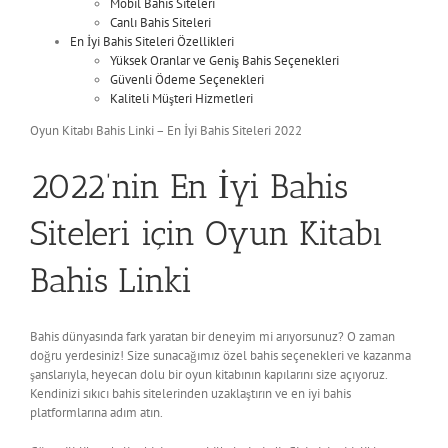
Mobil Bahis Siteleri
Canlı Bahis Siteleri
En İyi Bahis Siteleri Özellikleri
Yüksek Oranlar ve Geniş Bahis Seçenekleri
Güvenli Ödeme Seçenekleri
Kaliteli Müşteri Hizmetleri
Oyun Kitabı Bahis Linki – En İyi Bahis Siteleri 2022
2022’nin En İyi Bahis
Siteleri için Oyun Kitabı
Bahis Linki
Bahis dünyasında fark yaratan bir deneyim mi arıyorsunuz? O zaman
doğru yerdesiniz! Size sunacağımız özel bahis seçenekleri ve kazanma
şanslarıyla, heyecan dolu bir oyun kitabının kapılarını size açıyoruz.
Kendinizi sıkıcı bahis sitelerinden uzaklaştırın ve en iyi bahis
platformlarına adım atın.