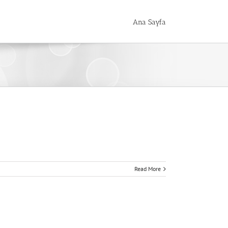
Ana Sayfa
Read More