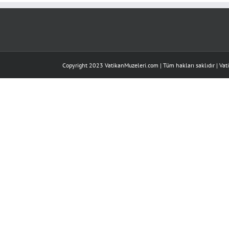
Copyright 2023 VatikanMuzeleri.com | Tüm hakları saklıdır |
Vat