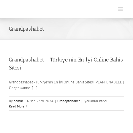
Skip
to
content
Grandpashabet
Grandpashabet – Türkiye’nin En İyi Online Bahis
Sitesi
Grandpashabet - Türkiye'nin En İyi Online Bahis Sitesi [PLAN_ENABLED]
Содержание: [...]
Grandpashabet
By
admin
|
Nisan 23rd, 2024
|
Grandpashabet
|
yorumlar kapalı
–
Read More
Türkiye’nin
En
İyi
Online
Bahis