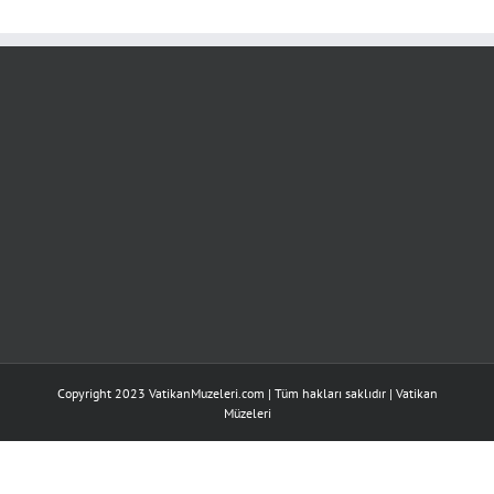
Sitesi
için
Copyright 2023 VatikanMuzeleri.com | Tüm hakları saklıdır |
Vatikan
Müzeleri