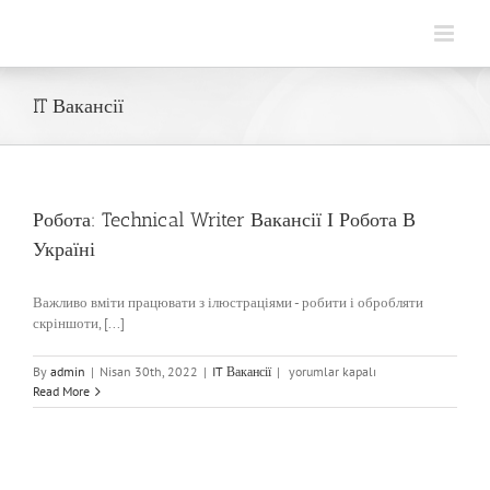
Skip
to
content
IT Вакансії
Робота: Technical Writer Вакансії І Робота В
Україні
Важливо вміти працювати з ілюстраціями - робити і обробляти
скріншоти, [...]
Робота:
By
admin
|
Nisan 30th, 2022
|
IT Вакансії
|
yorumlar kapalı
Technical
Read More
Writer
Вакансії
І
Робота
В