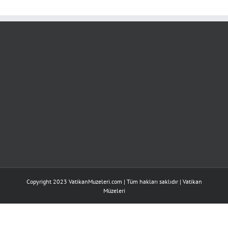
Україні
için
Copyright 2023 VatikanMuzeleri.com | Tüm hakları saklıdır |
Vatikan
Müzeleri