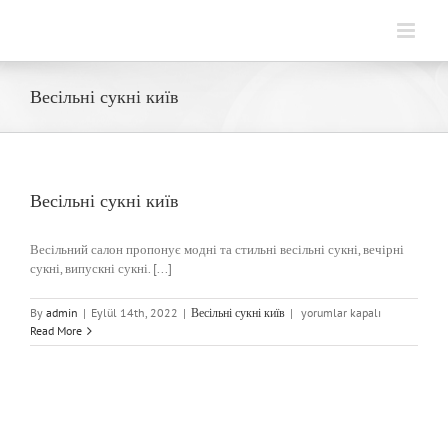
Skip
to
content
Весільні сукні київ
Весільні сукні київ
Весільний салон пропонує модні та стильні весільні сукні, вечірні
сукні, випускні сукні. [...]
Весільні
By
admin
|
Eylül 14th, 2022
|
Весільні сукні київ
|
yorumlar kapalı
сукні
Read More
київ
için