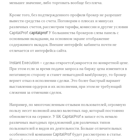
меньшее значение, либо торговать вообще без плеча.
Кроме того, без подтвержденного профиля брокер не разрешит
вывести средства со счета. Поговорим о плюсах и минусах
различных счетов, рассмотрим тарифы, комиссии и другие условия
CapitalProf.
capitalprof
У большинства брокеров слева панель с
основными вкладками, на основном экране отображение
содержимого вкладок. Внешне интерфейс кабинета почти не
отличается от интерфейса сайта.
Instant Execution – сделка откроется\закроется по конкретной цене.
При этом если за время подачи запроса на биржу цена изменится в
негативную сторону и станет невыгодной вам\брокеру, то брокер
вернет отказ в исполнении сделки. Это более быстрый вариант
выставления ордеров и их исполнения, при этом не требующий
слежения за отменами сделок.
Например, по многочисленным отзывам пользователей, огромную
пользу несет волновой анализ валютных пар, который постоянно
обновляется на сервисе. У БК CapitalProf в запасе есть немало
различных выгодных предложений для различных типов
пользователей и видов их деятельности. Больше отличительных
особенностей компании CapitalProf будет рассмотрено в статье.