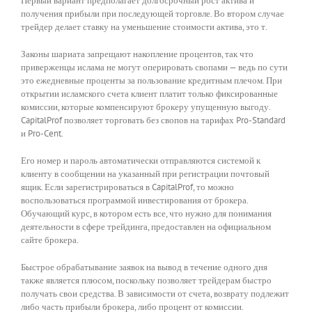
Первый вариант предполагает долгосрочный рост актива и
получения прибыли при последующей торговле. Во втором случае
трейдер делает ставку на уменьшение стоимости актива, это т.
Законы шариата запрещают накопление процентов, так что
приверженцы ислама не могут оперировать свопами — ведь по сути
это ежедневные проценты за пользование кредитным плечом. При
открытии исламского счета клиент платит только фиксированные
комиссии, которые компенсируют брокеру упущенную выгоду.
CapitalProf позволяет торговать без свопов на тарифах Pro-Standard
и Pro-Cent.
Его номер и пароль автоматически отправляются системой к
клиенту в сообщении на указанный при регистрации почтовый
ящик. Если зарегистрироваться в CapitalProf, то можно
воспользоваться программой инвестирования от брокера.
Обучающий курс, в котором есть все, что нужно для понимания
деятельности в сфере трейдинга, предоставлен на официальном
сайте брокера.
Быстрое обрабатывание заявок на вывод в течение одного дня
также является плюсом, поскольку позволяет трейдерам быстро
получать свои средства. В зависимости от счета, возврату подлежит
либо часть прибыли брокера, либо процент от комиссии.