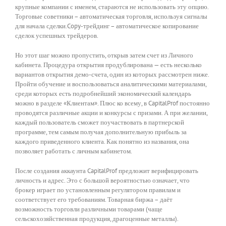
крупные компании с именем, стараются не использовать эту опцию.
Торговые советники – автоматическая торговля, используя сигналы
для начала сделки.Copy-трейдинг – автоматическое копирование
сделок успешных трейдеров.
Но этот шаг можно пропустить, открыв затем счет из Личного
кабинета. Процедура открытия продублирована — есть несколько
вариантов открытия демо-счета, один из которых рассмотрен ниже.
Пройти обучение и воспользоваться аналитическими материалами,
среди которых есть подробнейший экономический календарь
можно в разделе «Клиентам». Плюс ко всему, в CapitalProf постоянно
проводятся различные акции и конкурсы с призами. А при желании,
каждый пользователь сможет поучаствовать в партнерской
программе, тем самым получая дополнительную прибыль за
каждого приведенного клиента. Как понятно из названия, она
позволяет работать с личным кабинетом.
После создания аккаунта CapitalProf предложит верифицировать
личность и адрес. Это с большой вероятностью означает, что
брокер играет по установленным регулятором правилам и
соответствует его требованиям. Товарная биржа – даёт
возможность торговли различными товарами (чаще
сельскохозяйственная продукция, драгоценные металлы).