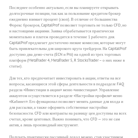
Последнее особенно актуально, если вы планируете открывать
долгосрочные позиции, так как за пользование кредитом брокер
ежедневно взимает процент (своп). В отличие от большинства
Форекс брокеров, CapitalProf позволяет торговать не только CFD, но
и настоящими акциями. Заявка обрабатывается практически
моментально и платеж проводится в течение 1 рабочего дня.
CapitalProf предлагает достаточно низкие комиссии, которые могут
быть привлекательны для широкого круга трейдеров. На CapitalProf
доступно два демо-счета (ECN и Pro) на одной из трех торговых
платформ (MetaTrader 4, MetaTrader 5, R StocksTrader – о них ниже в
статье).
Для тех, кто предпочитает инвестировать в акции, ответы на все
вопросы, касающиеся этой сферы деятельности в подразделе FAQ
раздела «Инвестиции в акции» меню «инвестиции». Управление
аккаунтом осуществляется в разделе «Настройки профиля» меню
«Кабинет». Его функционал позволяет менять данные для входа и
для рассылки, а также оформить собственные настройки
безопасности. CFD или контракты на разницу цен доступны на всех
счетах, кроме центовых. Важно понимать, что CFD — это не сам
актив, а лишь производный инструмент.
Получать практически пассивный доход можно, став участником