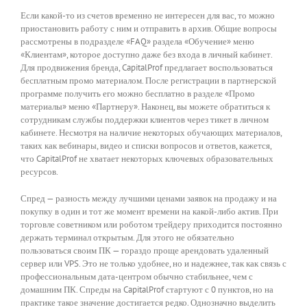
Если какой-то из счетов временно не интересен для вас, то можно
приостановить работу с ним и отправить в архив. Общие вопросы
рассмотрены в подразделе «FAQ» раздела «Обучение» меню
«Клиентам», которое доступно даже без входа в личный кабинет.
Для продвижения бренда, CapitalProf предлагает воспользоваться
бесплатным промо материалом. После регистрации в партнерской
программе получить его можно бесплатно в разделе «Промо
материалы» меню «Партнеру». Наконец, вы можете обратиться к
сотрудникам службы поддержки клиентов через тикет в личном
кабинете. Несмотря на наличие некоторых обучающих материалов,
таких как вебинары, видео и списки вопросов и ответов, кажется,
что CapitalProf не хватает некоторых ключевых образовательных
ресурсов.
Спред — разность между лучшими ценами заявок на продажу и на
покупку в один и тот же момент времени на какой-либо актив. При
торговле советником или роботом трейдеру приходится постоянно
держать терминал открытым. Для этого не обязательно
пользоваться своим ПК — гораздо проще арендовать удаленный
сервер или VPS. Это не только удобнее, но и надежнее, так как связь с
профессиональным дата-центром обычно стабильнее, чем с
домашним ПК. Спреды на CapitalProf стартуют с 0 пунктов, но на
практике такое значение достигается редко. Однозначно выделить