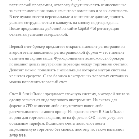
партнерской программы, которому будут начислять комиссионные
за счет привлечения новых клиентов в компанию и за их активность.
В нее нужно внести персональные и контактные данные, принять
условия сотрудничества и кликнуть на кнопку подтверждения.
После проделанных действий на сайте CapitalProf регистрация
считается успешно завершенной.
Первый счет брокер предлагает открыть в момент регистрации на
втором этапе заполнения регистрационной формы — этот момент
отмечен на скрине выше. Функциональные возможности брокера
позволяют делать внутренние переводы между торговыми счетами.
Депозит можно пополнять с кошелька, на котором внутри системы
хранятся средства. С его баланса в экстренных торговых ситуациях
можно пополнить торговый счет.
Счет R StocksTrader предлагает сложную систему, в которой плата за
сделку зависит от вида торгового инструмента. На счетах для
форекс и CFD комиссии либо отсутствуют вовсе, либо
рассчитываются намного проще. На практике счет R StocksTrader
хорош для торговли акциями, но на форекс и CFD часто уступает
остальным тарифам. Исламские счета позволяют вести
маржинальную торговлю без свопов, поэтому их также называют
swap free.