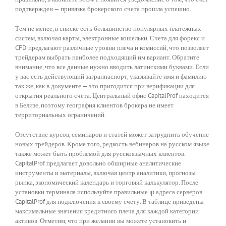
подтвержден — привязка брокерского счета прошла успешно.
Тем не менее, в списке есть большинство популярных платежных
систем, включая карты, электронные кошельки. Счета для форекс и
CFD предлагают различные уровни плеча и комиссий, что позволяет
трейдерам выбрать наиболее подходящий им вариант. Обратите
внимание, что все данные нужно вводить латинскими буквами. Если
у вас есть действующий загранпаспорт, указывайте имя и фамилию
так же, как в документе — это пригодится при верификации для
открытия реального счета. Центральный офис CapitalProf находится
в Белизе, поэтому география клиентов брокера не имеет
территориальных ограничений.
Отсутствие курсов, семинаров и статей может затруднить обучение
новых трейдеров. Кроме того, редкость вебинаров на русском языке
также может быть проблемой для русскоязычных клиентов.
CapitalProf предлагает довольно обширные аналитические
инструменты и материалы, включая центр аналитики, прогнозы
рынка, экономический календарь и торговый калькулятор. После
установки терминала используйте правильные ip адреса серверов
CapitalProf для подключения к своему счету. В таблице приведены
максимальные значения кредитного плеча для каждой категории
активов. Отметим, что при желании вы можете установить и