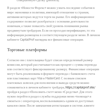
совершенную сделку (рибейта).
В разделе «Новости Форекс» можно узнать последние события в
мире экономики и политики, имеющей отношение к странам,
активами которых ведутся торги на рынке. Его информационное
содержимое позволит разобраться с основами деятельности
новичкам, а также повысить свой уровень понимания рынка
продвинутым трейдерам. Если он проходил верификацию, то эта
информация размещена в соответствующем разделе меню. В личном
кабинете CapitalProf наглядны все финансовые операции.
Торговые платформы
Согласно им с плательщика будет списан определенный размер
комиссии, который рассчитывается как процент с суммы перевода
или соответствует фиксированному размеру. Финансовые операции
могут быть реализованы в формате перевода с банковского счета
или пластиковых карт Visa и MasterCard. С полным списком
платежных шлюзов для пополнения и вывода средств можно
ознакомиться в личном кабинете трейдера,
https://capitalprof.site/
пройдя в раздел «Пополнить счет» меню «Средства». Для этого
нужно перейти в раздел службы поддержки меню «помощь» и
связаться с оператором, воспользовавшись одним из доступных
каналов связи. После завершения регистрации в системе, клиенту