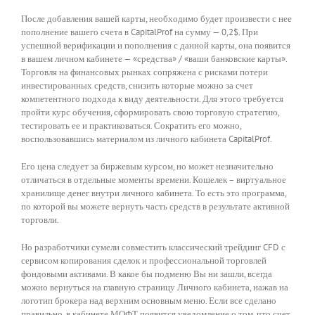
После добавления вашей карты, необходимо будет произвести с нее
пополнение вашего счета в CapitalProf на сумму — 0,2$. При
успешной верификации и пополнения с данной карты, она появится
в вашем личном кабинете — «средства» / «ваши банковские карты».
Торговля на финансовых рынках сопряжена с рисками потери
инвестированных средств, снизить которые можно за счет
компетентного подхода к виду деятельности. Для этого требуется
пройти курс обучения, сформировать свою торговую стратегию,
тестировать ее и практиковаться. Сократить его можно,
воспользовавшись материалом из личного кабинета CapitalProf.
Его цена следует за биржевым курсом, но может незначительно
отличаться в отдельные моменты времени. Кошелек – виртуальное
хранилище денег внутри личного кабинета. То есть это программа,
по которой вы можете вернуть часть средств в результате активной
торговли.
Но разработчики сумели совместить классический трейдинг CFD с
сервисом копирования сделок и профессиональной торговлей
фондовыми активами. В какое бы подменю Вы ни зашли, всегда
можно вернуться на главную страницу Личного кабинета, нажав на
логотип брокера над верхним основным меню. Если все сделано
правильно, в кабинете МОФТ появится уведомление о том, что счет