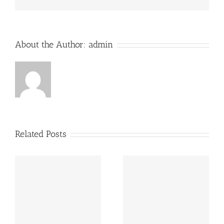
бонусы
için
About the Author:
admin
Related Posts
Брокер Mtrading:
детальный обзор и
отзывы клиентов