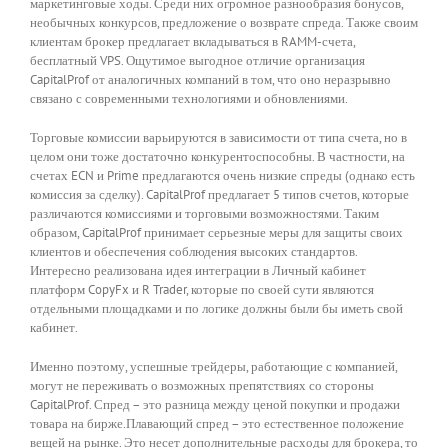
маркетинговые ходы. Среди них огромное разнообразия бонусов,
необычных конкурсов, предложение о возврате спреда. Также своим
клиентам брокер предлагает вкладываться в RAMM-счета,
бесплатный VPS. Ощутимое выгодное отличие организация
CapitalProf от аналогичных компаний в том, что оно неразрывно
связано с современными технологиями и обновлениями.
Торговые комиссии варьируются в зависимости от типа счета, но в
целом они тоже достаточно конкурентоспособны. В частности, на
счетах ECN и Prime предлагаются очень низкие спреды (однако есть
комиссия за сделку). CapitalProf предлагает 5 типов счетов, которые
различаются комиссиями и торговыми возможностями. Таким
образом, CapitalProf принимает серьезные меры для защиты своих
клиентов и обеспечения соблюдения высоких стандартов.
Интересно реализована идея интеграции в Личный кабинет
платформ CopyFx и R Trader, которые по своей сути являются
отдельными площадками и по логике должны были бы иметь свой
кабинет.
Именно поэтому, успешные трейдеры, работающие с компанией,
могут не переживать о возможных препятствиях со стороны
CapitalProf. Спред – это разница между ценой покупки и продажи
товара на бирже.Плавающий спред – это естественное положение
вещей на рынке. Это несет дополнительные расходы для брокера, то