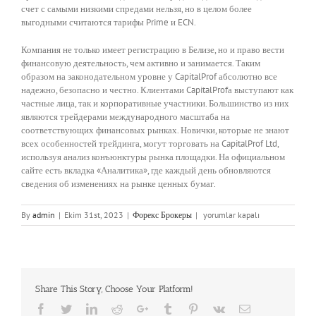
счет с самыми низкими спредами нельзя, но в целом более
выгодными считаются тарифы Prime и ECN.
Компания не только имеет регистрацию в Белизе, но и право вести
финансовую деятельность, чем активно и занимается. Таким
образом на законодательном уровне у CapitalProf абсолютно все
надежно, безопасно и честно. Клиентами CapitalProfа выступают как
частные лица, так и корпоративные участники. Большинство из них
являются трейдерами международного масштаба на
соответствующих финансовых рынках. Новички, которые не знают
всех особенностей трейдинга, могут торговать на CapitalProf Ltd,
используя анализ конъюнктуры рынка площадки. На официальном
сайте есть вкладка «Аналитика», где каждый день обновляются
сведения об изменениях на рынке ценных бумаг.
Форекс
By
admin
|
Ekim 31st, 2023
|
Форекс Брокеры
|
yorumlar kapalı
брокер
CapitalProf
официальный
сайт,
регистрация,
Share This Story, Choose Your Platform!
условия
CapitalProf
Facebook
Twitter
LinkedIn
Reddit
Google+
Tumblr
Pinterest
Vk
Email
и