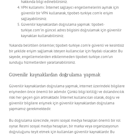
hakkında bilgi edinebilirsiniz.
VPN kullanımı: İnternet sağlayıcı engellemelerini aşmak için
güvenilir bir VPN kullanarak, tipobet-turkiye.com’e erişim
sağlayabilirsiniz.
Güvenilir kaynaklardan doğrulama yapmak: tipobet-
turkiye.com’in güncel adres bilgisini doğrulamak için güvenilir
kaynakları kullanabilirsiniz.
Yukarıda belirtilen önlemler, tipobet-turkiye.com’e güvenli ve kesintisiz
bir şekilde erişim sağlamak isteyen kullanıcılar için faydalı olacaktır. Bu
sayede, engellemelerden etkilenmeden tipobet-turkiye.com’un
sunduğu hizmetlerden yararlanabilirsiniz.
Güvenilir kaynaklardan doğrulama yapmak
Güvenilir kaynaklardan doğrulama yapmak, internet üzerindeki bilgilere
erişmeden önce önemli bir adımdır. Çünkü bilgi kirliliği ve dolandırıcılık
riski her geçen gün artmaktadır. İnternet kullanıcıları olarak, doğru ve
güvenilir bilgilere erişmek için güvenilir kaynaklardan doğrulama
yapmamız gerekmektedir.
Bu doğrulama sürecinde, resmi sosyal medya hesapları önemli bir rol
oynar. Resmi sosyal medya hesapları, bir marka veya organizasyonun
doğruluğunu teyit etmek için kullanılan güvenilir kaynaklardır. Bu