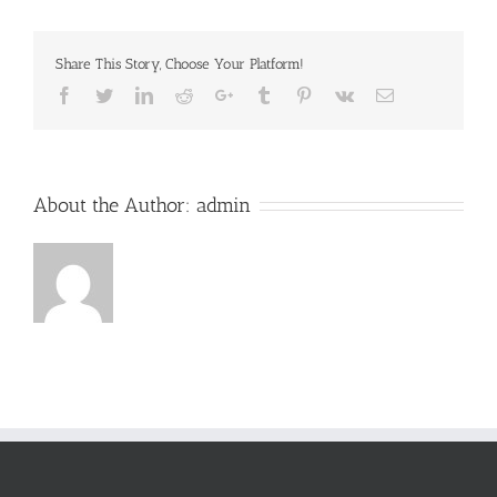
Sorunu
–
Yeni
Share This Story, Choose Your Platform!
Adres
Nasıl
Facebook
Twitter
LinkedIn
Reddit
Google+
Tumblr
Pinterest
Vk
Email
Bulunur?
için
About the Author:
admin