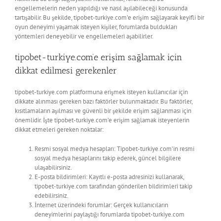
engellemelerin neden yapıldığı ve nasıl aşılabileceği konusunda
tartışabilir. Bu şekilde, tipobet-turkiye.com’e erişim sağlayarak keyifli bir
oyun deneyimi yaşamak isteyen kişiler, forumlarda buldukları
yöntemleri deneyebilir ve engellemeleri aşabilirler.
tipobet-turkiye.com’e erişim sağlamak için
dikkat edilmesi gerekenler
tipobet-turkiye.com platformuna erişmek isteyen kullanıcılar için
dikkate alınması gereken bazı faktörler bulunmaktadır. Bu faktörler,
kısıtlamaların aşılması ve güvenli bir şekilde erişim sağlanması için
önemlidir. İşte tipobet-turkiye.com’e erişim sağlamak isteyenlerin
dikkat etmeleri gereken noktalar:
Resmi sosyal medya hesapları: Tipobet-turkiye.com’in resmi
sosyal medya hesaplarını takip ederek, güncel bilgilere
ulaşabilirsiniz.
E-posta bildirimleri: Kayıtlı e-posta adresinizi kullanarak,
tipobet-turkiye.com tarafından gönderilen bildirimleri takip
edebilirsiniz.
İnternet üzerindeki forumlar: Gerçek kullanıcıların
deneyimlerini paylaştığı forumlarda tipobet-turkiye.com