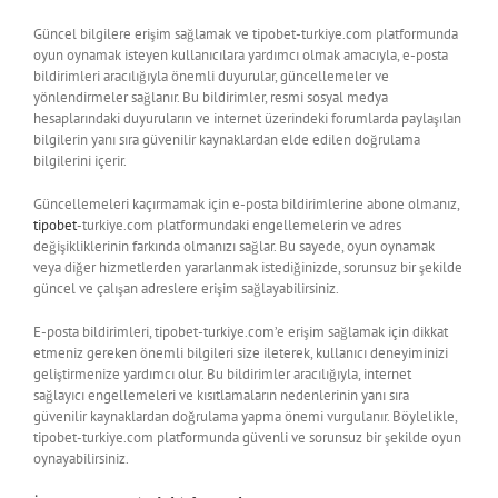
Güncel bilgilere erişim sağlamak ve tipobet-turkiye.com platformunda
oyun oynamak isteyen kullanıcılara yardımcı olmak amacıyla, e-posta
bildirimleri aracılığıyla önemli duyurular, güncellemeler ve
yönlendirmeler sağlanır. Bu bildirimler, resmi sosyal medya
hesaplarındaki duyuruların ve internet üzerindeki forumlarda paylaşılan
bilgilerin yanı sıra güvenilir kaynaklardan elde edilen doğrulama
bilgilerini içerir.
Güncellemeleri kaçırmamak için e-posta bildirimlerine abone olmanız,
tipobet
-turkiye.com platformundaki engellemelerin ve adres
değişikliklerinin farkında olmanızı sağlar. Bu sayede, oyun oynamak
veya diğer hizmetlerden yararlanmak istediğinizde, sorunsuz bir şekilde
güncel ve çalışan adreslere erişim sağlayabilirsiniz.
E-posta bildirimleri, tipobet-turkiye.com’e erişim sağlamak için dikkat
etmeniz gereken önemli bilgileri size ileterek, kullanıcı deneyiminizi
geliştirmenize yardımcı olur. Bu bildirimler aracılığıyla, internet
sağlayıcı engellemeleri ve kısıtlamaların nedenlerinin yanı sıra
güvenilir kaynaklardan doğrulama yapma önemi vurgulanır. Böylelikle,
tipobet-turkiye.com platformunda güvenli ve sorunsuz bir şekilde oyun
oynayabilirsiniz.