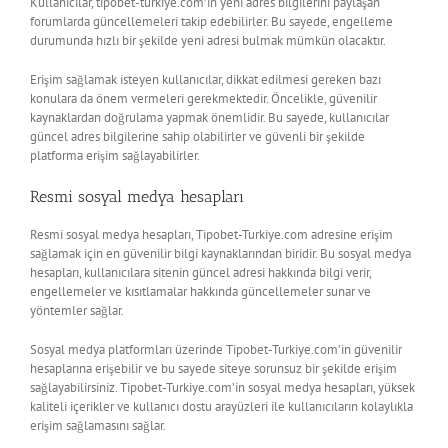
Kullanıcılar, tipobet-turkiye.com’in yeni adres bilgilerini paylaşan
forumlarda güncellemeleri takip edebilirler. Bu sayede, engelleme
durumunda hızlı bir şekilde yeni adresi bulmak mümkün olacaktır.
Erişim sağlamak isteyen kullanıcılar, dikkat edilmesi gereken bazı
konulara da önem vermeleri gerekmektedir. Öncelikle, güvenilir
kaynaklardan doğrulama yapmak önemlidir. Bu sayede, kullanıcılar
güncel adres bilgilerine sahip olabilirler ve güvenli bir şekilde
platforma erişim sağlayabilirler.
Resmi sosyal medya hesapları
Resmi sosyal medya hesapları, Tipobet-Turkiye.com adresine erişim
sağlamak için en güvenilir bilgi kaynaklarından biridir. Bu sosyal medya
hesapları, kullanıcılara sitenin güncel adresi hakkında bilgi verir,
engellemeler ve kısıtlamalar hakkında güncellemeler sunar ve
yöntemler sağlar.
Sosyal medya platformları üzerinde Tipobet-Turkiye.com’in güvenilir
hesaplarına erişebilir ve bu sayede siteye sorunsuz bir şekilde erişim
sağlayabilirsiniz. Tipobet-Turkiye.com’in sosyal medya hesapları, yüksek
kaliteli içerikler ve kullanıcı dostu arayüzleri ile kullanıcıların kolaylıkla
erişim sağlamasını sağlar.