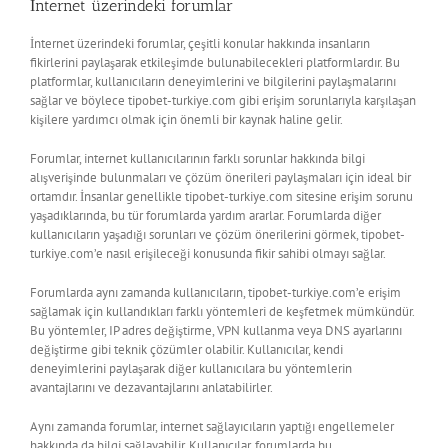
İnternet üzerindeki forumlar
İnternet üzerindeki forumlar, çeşitli konular hakkında insanların
fikirlerini paylaşarak etkileşimde bulunabilecekleri platformlardır. Bu
platformlar, kullanıcıların deneyimlerini ve bilgilerini paylaşmalarını
sağlar ve böylece tipobet-turkiye.com gibi erişim sorunlarıyla karşılaşan
kişilere yardımcı olmak için önemli bir kaynak haline gelir.
Forumlar, internet kullanıcılarının farklı sorunlar hakkında bilgi
alışverişinde bulunmaları ve çözüm önerileri paylaşmaları için ideal bir
ortamdır. İnsanlar genellikle tipobet-turkiye.com sitesine erişim sorunu
yaşadıklarında, bu tür forumlarda yardım ararlar. Forumlarda diğer
kullanıcıların yaşadığı sorunları ve çözüm önerilerini görmek, tipobet-
turkiye.com’e nasıl erişileceği konusunda fikir sahibi olmayı sağlar.
Forumlarda aynı zamanda kullanıcıların, tipobet-turkiye.com’e erişim
sağlamak için kullandıkları farklı yöntemleri de keşfetmek mümkündür.
Bu yöntemler, IP adres değiştirme, VPN kullanma veya DNS ayarlarını
değiştirme gibi teknik çözümler olabilir. Kullanıcılar, kendi
deneyimlerini paylaşarak diğer kullanıcılara bu yöntemlerin
avantajlarını ve dezavantajlarını anlatabilirler.
Aynı zamanda forumlar, internet sağlayıcıların yaptığı engellemeler
hakkında da bilgi sağlayabilir. Kullanıcılar, forumlarda bu