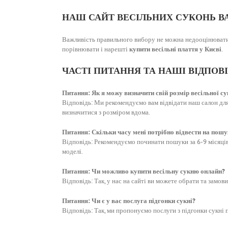
НАШ САЙТ ВЕСІЛЬНИХ СУКОНЬ 
Важливість правильного вибору не можна недооцінюват
порівнювати і нарешті
купити весільні плаття у Києві
.
ЧАСТІ ПИТАННЯ ТА НАШІ ВІДПОВІ
Питання: Як я можу визначити свій розмір весільної су
Відповідь: Ми рекомендуємо вам відвідати наш салон дл
визначитися з розміром вдома.
Питання: Скільки часу мені потрібно відвести на пошук
Відповідь: Рекомендуємо починати пошуки за 6-9 місяців 
моделі.
Питання: Чи можливо купити весільну сукню онлайн?
Відповідь: Так, у нас на сайті ви можете обрати та замо
Питання: Чи є у вас послуга підгонки сукні?
Відповідь: Так, ми пропонуємо послуги з підгонки сукні п