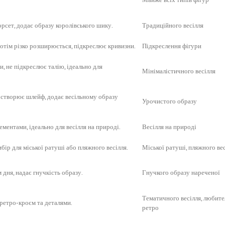
рсет, додає образу королівського шику.
Традиційного весілля
потім різко розширюється, підкреслює кривизни.
Підкреслення фігури
, не підкреслює талію, ідеально для
Мінімалістичного весілля
 створює шлейф, додає весільному образу
Урочистого образу
ментами, ідеально для весілля на природі.
Весілля на природі
ибір для міської ратуші або пляжного весілля.
Міської ратуші, пляжного ве
 дня, надає гнучкість образу.
Гнучкого образу нареченої
Тематичного весілля, любите
 ретро-кроєм та деталями.
ретро