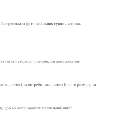
ій, переглядати
фото весільних суконь
, а також
те знайти таблицю розмірів, яка допоможе вам
х коректив і, за потреби, замовлення іншого розміру чи
лі, щоб ви могли зробити правильний вибір.