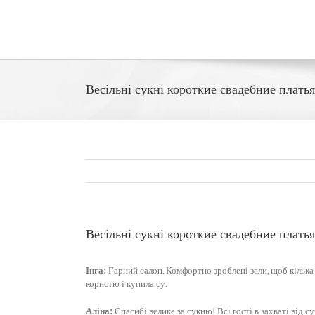
Skip
to
content
Весільні сукні короткие свадебние платья
Весільні сукні короткие свадебние платья
Інга:
Гарний салон. Комфортно зроблені зали, щоб кілька
користю і купила су.
Аліна:
Спасибі велике за сукню! Всі гості в захваті від с