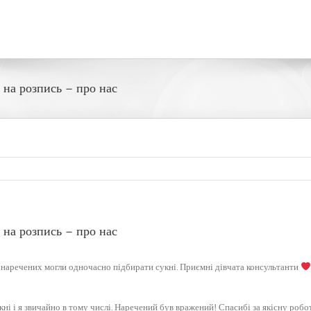
 на розпись – про нас
 на розпись – про нас
 наречених могли одночасно підбирати сукні. Приємні дівчата консультанти
укні і я звичайно в тому числі. Наречений був вражений! Спасибі за якісну робо