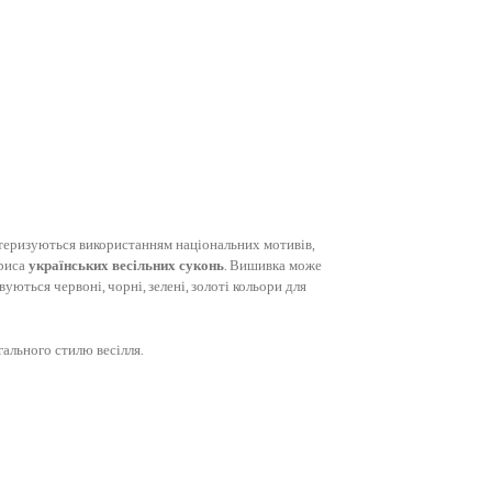
актеризуються використанням національних мотивів,
риса
українських весільних суконь
. Вишивка може
ються червоні, чорні, зелені, золоті кольори для
ального стилю весілля.