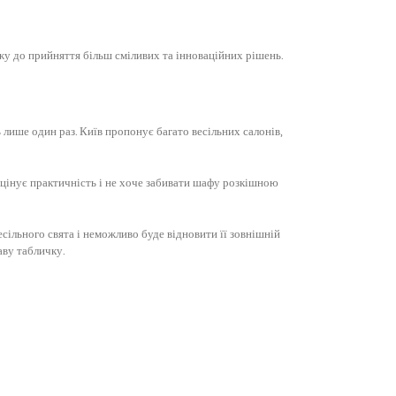
ажу до прийняття більш сміливих та інноваційних рішень. ​
лише один раз. Київ пропонує багато весільних салонів,
 цінує практичність і не хоче забивати шафу розкішною
сільного свята і неможливо буде відновити її зовнішній
аву табличку.