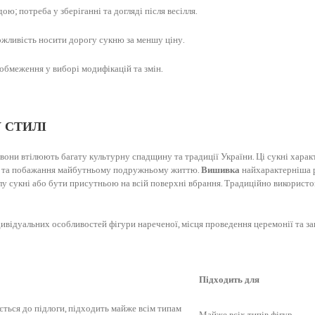
ою; потреба у зберіганні та догляді після весілля.
ожливість носити дорогу сукню за меншу ціну.
 обмеження у виборі модифікацій та змін.
 СТИЛІ
и вони втілюють багату культурну спадщину та традиції України. Ці сукні хар
ння та побажання майбутньому подружньому життю.
Вишивка
найхарактерніша 
лу сукні або бути присутньою на всій поверхні вбрання. Традиційно використову
ивідуальних особливостей фігури нареченої, місця проведення церемонії та заг
Підходить для
ється до підлоги, підходить майже всім типам
Майже всіх типів фігур