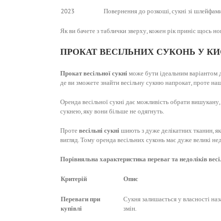
2023
Повернення до розкоші, сукні зі шлейфам
Як ви бачете з таблички зверху, кожен рік приніс щось нов
ПРОКАТ ВЕСІЛЬНИХ СУКОНЬ У КИ
Прокат весільної сукні
може бути ідеальним варіантом дл
де ви зможете знайти весільну сукню напрокат, проте на
Оренда весільної сукні дає можливість обрати вишукану,
сукнею, яку вони більше не одягнуть.
Проте
весільні сукні
шиють з дуже делікатних тканин, які
вигляд. Тому оренда весільних суконь має дуже великі нед
Порівняльна характеристика переваг та недоліків весіл
Критерій
Опис
Переваги при
Сукня залишається у власності на
купівлі
змін.