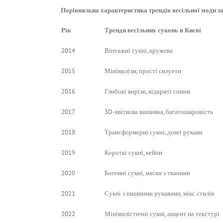
Порівняльна характеристика трендів весільної моди за 
Рік
Тренди весільних суконь в Києві
2014
Вінтажні сукні, кружева
2015
Мінімалізм, прості силуети
2016
Глибокі вирізи, відкриті спини
2017
3D-квіткова вишивка, багатошаровість
2018
Трансформерні сукні, довгі рукави
2019
Короткі сукні, кейпи
2020
Богемні сукні, маски з тканини
2021
Сукні з пишними рукавами, мікс стилів
2022
Мінімалістичні сукні, акцент на текстурі