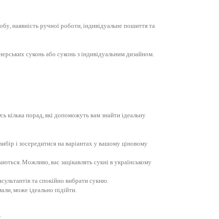
робу, наявність ручної роботи, індивідуальне пошиття та
нерських суконь або суконь з індивідуальним дизайном.
ь кілька порад, які допоможуть вам знайти ідеальну
 вибір і зосередитися на варіантах у вашому ціновому
баються. Можливо, вас зацікавлять сукні в українському
нсультантів та спокійно вибрати сукню.
мали, може ідеально підійти.
.