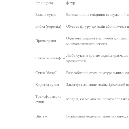
(принцеса)
фігур.
Бальна сукня
Велика пишна спідниця та звужений ко
Рибка (мермаїд)
Облягає фігуру до колін або нижче, а 
Однакова ширина від плечей до підлоги
Пряма сукня
мінімалістичного весілля.
Люба сукня з довгим заднім краєм, що
Сукня зі шлейфом
урочистості.
Сукня “бохо”
Розслаблений стиль з натуральними еле
Коротка сукня
Закінчується вище коліна, ідеальний в
Трансформерні
Моделі, які можна змінювати протягом
сукні
Вінтаж
Інспіровані моделями минулих епох, з