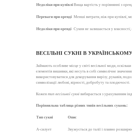
Недоліки при купівлі
Вища вартість у порівнянні з оренд
Переваги при оренді
Менші витрати, ніж при купівлі; м
Недоліки при оренді
Сукня не залишається у власності;
ВЕСІЛЬНІ СУКНІ В УКРАЇНСЬКОМУ
З
аймають особливе місце у світі весільної моди, оскільк
елементів вишивки, які несуть в собі символічне значе
використовуватися для декорування вирізу, рукавів, подо
символізації любові, вірності, добробуту та плодючості.
Кожен
тип весільної сукні
вибирається з урахуванням інд
Порівняльна таблица різних типів весільних суконь:
Тип сукні
Опис
А-силует
Звужується до талії і плавно розширю