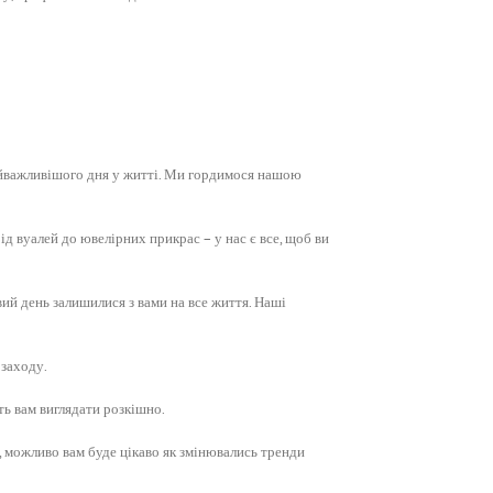
йважливішого дня у житті. Ми гордимося нашою
д вуалей до ювелірних прикрас – у нас є все, щоб ви
вий день залишилися з вами на все життя. Наші
 заходу.
ють вам виглядати розкішно.
, можливо вам буде цікаво як змінювались тренди