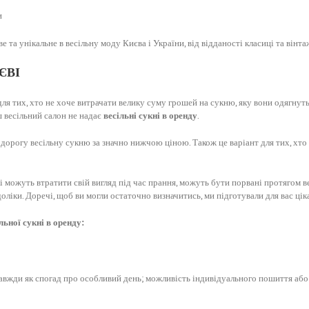
и
е та унікальне в весільну моду Києва і України, від відданості класиці та вінт
ЄВІ
я тих, хто не хоче витрачати велику суму грошей на сукню, яку вони одягнуть 
ш весільний салон не надає
весільні сукні в оренду
.
 дорогу весільну сукню за значно нижчою ціною. Також це варіант для тих, хто
 можуть втратити свій вигляд під час прання, можуть бути порвані протягом ве
оліки. Доречі, щоб ви могли остаточно визначитись, ми підготували для вас цік
ьної сукні в оренду:
завжди як спогад про особливий день; можливість індивідуального пошиття або