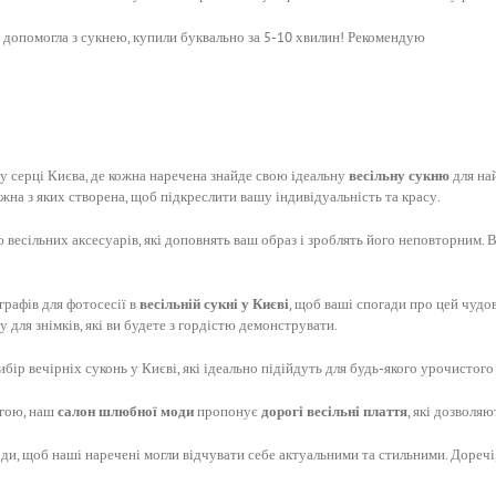
 допомогла з сукнею, купили буквально за 5-10 хвилин! Рекомендую
му серці Києва, де кожна наречена знайде свою ідеальну
весільну сукню
для на
кожна з яких створена, щоб підкреслити вашу індивідуальність та красу.
весільних аксесуарів, які доповнять ваш образ і зроблять його неповторним. Ві
рафів для фотосесії в
весільній сукні у Києві
, щоб ваші спогади про цей чудо
для знімків, які ви будете з гордістю демонструвати.
бір вечірніх суконь у Києві, які ідеально підійдуть для будь-якого урочистого
огою, наш
салон шлюбної моди
пропонує
дорогі весільні плаття
, які дозволя
ди, щоб наші наречені могли відчувати себе актуальними та стильними. Доречі