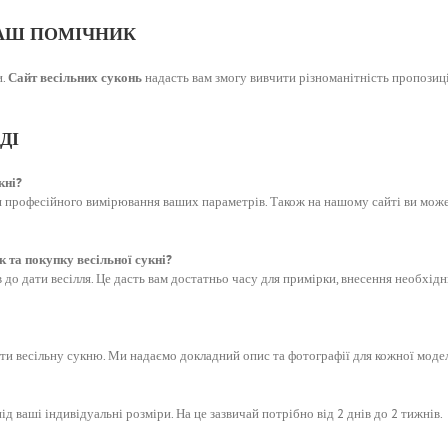
ВАШ ПОМІЧНИК
и.
Сайт весільних суконь
надасть вам змогу вивчити різноманітність пропозиц
ДІ
кні?
я професійного вимірювання ваших параметрів. Також на нашому сайті ви може
 та покупку весільної сукні?
до дати весілля. Це дасть вам достатньо часу для примірки, внесення необхідни
вити весільну сукню. Ми надаємо докладний опис та фотографії для кожної моде
ід ваші індивідуальні розміри. На це зазвичай потрібно від 2 днів до 2 тижнів.