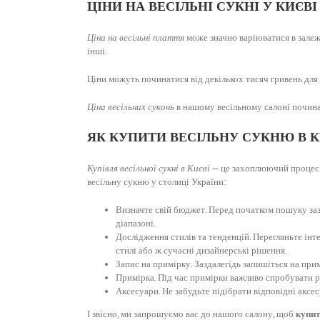
ЦІНИ НА ВЕСІЛЬНІ СУКНІ У КИЄВІ
Ціна на весільні плаття
може значно варіюватися в залежн
інші.
Ціни можуть починатися від декількох тисяч гривень для
Ціна весільних суконь
в нашому весільному салоні починає
ЯК КУПИТИ ВЕСІЛЬНУ СУКНЮ В К
Купівля весільної сукні в Києві
— це захоплюючий процес, 
весільну сукню у столиці України:
Визначте свій бюджет. Перед початком пошуку зазд
діапазоні.
Дослідження стилів та тенденцій. Перегляньте інте
стилі або ж сучасні дизайнерські рішення.
Запис на примірку. Заздалегідь запишіться на при
Примірка. Під час примірки важливо спробувати різн
Аксесуари. Не забудьте підібрати відповідні аксес
І звісно, ми запрошуємо вас до нашого салону, щоб
купит