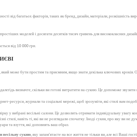
ості від багатьох факторів, таких як бренд, дизайн, матеріали, розкішність ви
 простіших моделей і досягати десятків тисяч гривень для висококласних дизай
ться від 10 000 грн.
ИЄВІ
який може бути простим та приємним, якщо знати декілька ключових кроків. Ос
алегідь визначте, скільки ви готові витратити на сукню. Це допоможе звузити
рнет-ресурси, журнали та соціальні мережі, щоб зрозуміти, які стилі вам подо
мірку у вибрані весільні салони. Це дозволить отримати індивідуальну увагу ко
і стилі, навіть ті, які ви не розглядали спочатку. Іноді сукня, про яку ви не ду
уари та взуття, які доповнять ваш образ.
и весільну сукню
, яку запам’ятаєте на все життя не тільки ви, але всі Ваші гості