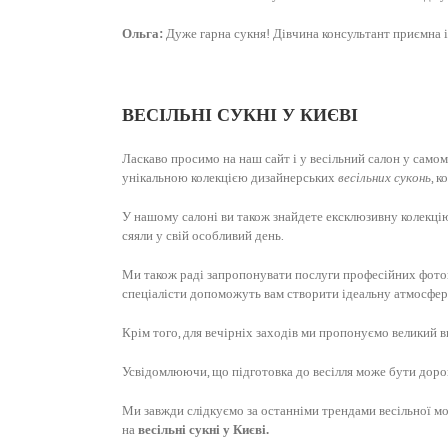
Ольга:
Дуже гарна сукня! Дівчина консультант приємна і
ВЕСІЛЬНІ СУКНІ У КИЄВІ
Ласкаво просимо на наш сайт і у весільний салон у само
унікальною колекцією дизайнерських
весільних суконь
, 
У нашому салоні ви також знайдете ексклюзивну колекцію 
сяяли у свій особливий день.
Ми також раді запропонувати послуги професійних фотог
спеціалісти допоможуть вам створити ідеальну атмосферу 
Крім того, для вечірніх заходів ми пропонуємо великий ви
Усвідомлюючи, що підготовка до весілля може бути дор
Ми завжди слідкуємо за останніми трендами весільної мо
на
весільні сукні у Києві.