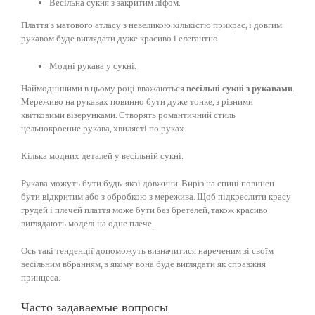
Весільна сукня з закритим ліфом.
Плаття з матового атласу з невеликою кількістю прикрас, і довгим
рукавом буде виглядати дуже красиво і елегантно.
Модні рукава у сукні.
Наймоднішими в цьому році вважаються
весільні сукні з рукавами
.
Мереживо на рукавах повинно бути дуже тонке, з різними
квітковими візерунками. Створять романтичний стиль
цельнокроение рукава, хвилясті по руках.
Кілька модних деталей у весільній сукні.
Рукава можуть бути будь-якої довжини. Виріз на спині повинен
бути відкритим або з обробкою з мережива. Щоб підкреслити красу
грудей і плечей плаття може бути без бретелей, також красиво
виглядають моделі на одне плече.
Ось такі тенденції допоможуть визначитися нареченим зі своїм
весільним вбранням, в якому вона буде виглядати як справжня
принцеса.
Часто задаваемые вопросы