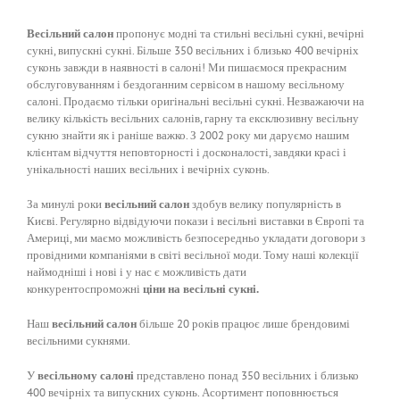
Весільний салон
пропонує модні та стильні весільні сукні, вечірні
сукні, випускні сукні. Більше 350 весільних і близько 400 вечірніх
суконь завжди в наявності в салоні! Ми пишаємося прекрасним
обслуговуванням і бездоганним сервісом в нашому весільному
салоні.
Продаємо тільки оригінальні весільні сукні. Незважаючи на
велику кількість весільних салонів, гарну та ексклюзивну весільну
сукню знайти як і раніше важко. З 2002 року ми даруємо нашим
клієнтам відчуття неповторності і досконалості, завдяки красі і
унікальності наших весільних і вечірніх суконь.
За минулі роки
весільний салон
здобув велику популярність в
Києві. Регулярно відвідуючи покази і весільні виставки в Європі та
Америці, ми маємо можливість безпосередньо укладати договори з
провідними компаніями в світі весільної моди. Тому наші колекції
наймодніші і нові і у нас є можливість дати
конкурентоспроможні
ціни на весільні сукні.
Наш
весільний салон
більше 20 років працює лише брендовимі
весільними сукнями.
У
весільному салоні
представлено понад 350 весільних і близько
400 вечірніх та випускних суконь. Асортимент поповнюється