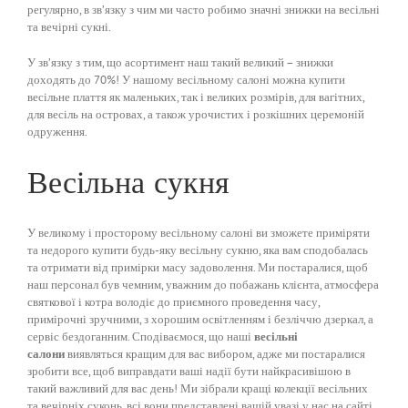
регулярно, в зв’язку з чим ми часто робимо значні знижки на весільні
та вечірні сукні.
У зв’язку з тим, що асортимент наш такий великий – знижки
доходять до 70%! У нашому весільному салоні можна купити
весільне плаття як маленьких, так і великих розмірів, для вагітних,
для весіль на островах, а також урочистих і розкішних церемоній
одруження.
Весільна сукня
У великому і просторому весільному салоні ви зможете приміряти
та недорого купити будь-яку весільну сукню, яка вам сподобалась
та отримати від примірки масу задоволення. Ми постаралися, щоб
наш персонал був чемним, уважним до побажань клієнта, атмосфера
святкової і котра володіє до приємного проведення часу,
примірочні зручними, з хорошим освітленням і безліччю дзеркал, а
сервіс бездоганним. Сподіваємося, що наші
весільні
салони
виявляться кращим для вас вибором, адже ми постаралися
зробити все, щоб виправдати ваші надії бути найкрасивішою в
такий важливий для вас день! Ми зібрали кращі колекції весільних
та вечірніх суконь, всі вони представлені вашій увазі у нас на сайті.