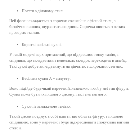
Плаття в діловому стилі.
Цей фасон складається з сорочки схожий на офісний стиль, з
безліччю пишних, шурхотить спідниць. Сорочка шиється з легких
прозорих тканин.
Короткі весільні сукні.
У такій моделі верх приталений, що підкреслює тонку талію, а
спідниця, що складається з невеликих складок переходить в шлейф.
Такі сукні добре виглядатимуть на дівчатах з широкими стегнах.
Весільна сукня А – силуету.
Воно підійде будь-який нареченій, незалежно який у неї тип фігури.
Сукня може бути як пишного фасону, так і елегантного.
Сукня із заниженою талією.
Такий фасон поєднує в собі плаття, що облягає фігуру, з пишною
спідницею, воно у нареченої буде підкреслювати спокусливі вигини
стегон.