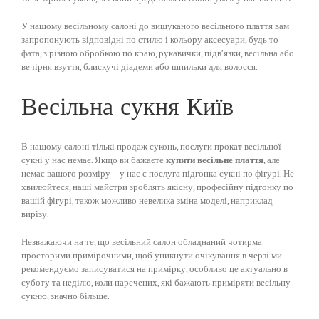
У нашому весільному салоні до вишуканого весільного плаття вам
запропонують відповідні по стилю і кольору аксесуари, будь то
фата, з різною обробкою по краю, рукавички, підв’язки, весільна або
вечірня взуття, блискучі діадеми або шпильки для волосся.
Весільна сукня Київ
В нашому салоні тількі продаж суконь, послуги прокат весільної
сукні у нас немає. Якщо ви бажаєте
купити весільне плаття
, але
немає вашого розміру – у нас є послуга підгонка сукні по фігурі. Не
хвилюйтеся, наші майстри зроблять якісну, професійну підгонку по
вашій фігурі, також можливо невелика зміна моделі, наприклад
вирізу.
Незважаючи на те, що весільний салон обладнаний чотирма
просторими примірочними, щоб уникнути очікування в черзі ми
рекомендуємо записуватися на примірку, особливо це актуально в
суботу та неділю, коли наречених, які бажають приміряти весільну
сукню, значно більше.