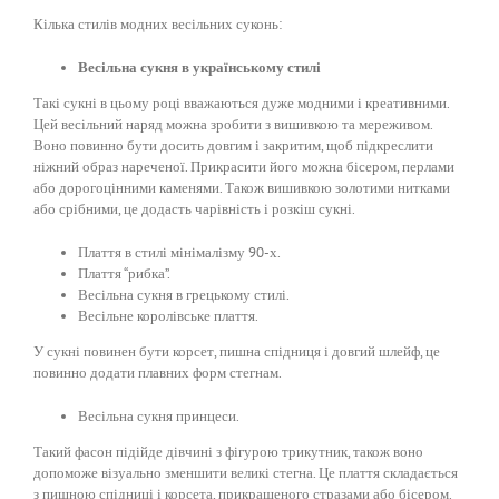
Кілька стилів модних весільних суконь:
Весільна сукня в українському стилі
Такі сукні в цьому році вважаються дуже модними і креативними.
Цей весільний наряд можна зробити з вишивкою та мереживом.
Воно повинно бути досить довгим і закритим, щоб підкреслити
ніжний образ нареченої. Прикрасити його можна бісером, перлами
або дорогоцінними каменями. Також вишивкою золотими нитками
або срібними, це додасть чарівність і розкіш сукні.
Плаття в стилі мінімалізму 90-х.
Плаття “рибка”.
Весільна сукня в грецькому стилі.
Весільне королівське плаття.
У сукні повинен бути корсет, пишна спідниця і довгий шлейф, це
повинно додати плавних форм стегнам.
Весільна сукня принцеси.
Такий фасон підійде дівчині з фігурою трикутник, також воно
допоможе візуально зменшити великі стегна. Це плаття складається
з пишною спідниці і корсета, прикрашеного стразами або бісером.