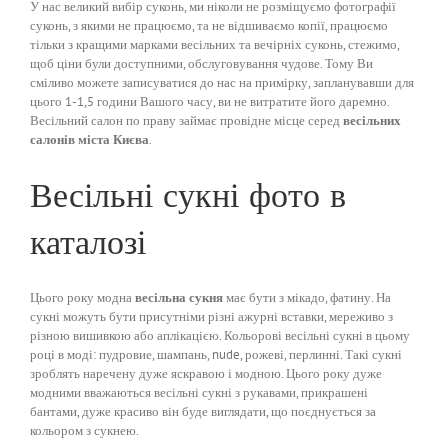
У нас великий вибір суконь, ми ніколи не розміщуємо фотографії
суконь, з якими не працюємо, та не відшиваємо копії, працюємо
тільки з кращими марками весільних та вечірніх суконь, стежимо,
щоб ціни були доступними, обслуговування чудове. Тому Ви
сміливо можете записуватися до нас на примірку, запланувавши для
цього 1-1,5 години Вашого часу, ви не витратите його даремно.
Весільний салон по праву займає провідне місце серед
весільних
салонів міста Києва
.
Весільні сукні фото в
каталозі
Цього року модна
весільна сукня
має бути з мікадо, фатину. На
сукні можуть бути присутніми різні ажурні вставки, мереживо з
різною вишивкою або аплікацією. Кольорові весільні сукні в цьому
році в моді: пудровие, шампань, nude, рожеві, перлинні. Такі сукні
зроблять наречену дуже яскравою і модною. Цього року дуже
модними вважаються весільні сукні з рукавами, прикрашені
бантами, дуже красиво він буде виглядати, що поєднується за
кольором з сукнею.