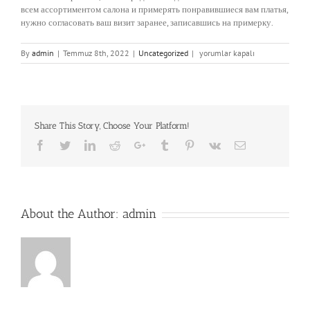
всем ассортиментом салона и примерять понравившиеся вам платья,
нужно согласовать ваш визит заранее, записавшись на примерку.
Весільні
By
admin
|
Temmuz 8th, 2022
|
Uncategorized
|
yorumlar kapalı
Сукні
в
Києві,
Короткие,
Свадебные
Share This Story, Choose Your Platform!
2024,
Довгі
Facebook
Twitter
LinkedIn
Reddit
Google+
Tumblr
Pinterest
Vk
Email
весільні
сукні
на
розпис,
весільні
About the Author:
admin
брючні
костюми,
жакети,
корсети
için