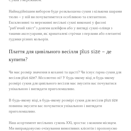
Найнадійнішим вибором буде розкльошена сукня з кількома шарами
тюлю – у ній ви почуватиметеся особливою та елегантною.
Ексклюзивні та мереживні весільні сукні виконані у фасоні
“риб’ячий хвіст” з довгим шлейфом або у вигляді сукні-олівця з
такими аксесуарами, як: кришталеві стрічки з перлами або елегантні
ґудзики різних кольорів.
Плаття для цивільного весілля plus size – де
купити?
Чи має розмір значення в коханні та щасті? Чи існує гарна сукня для
весілля plus size? Абсолютно ні! У будь-якому віці, в будь-якому
розмірі сукня для цивільного весілля має змусити вас почуватися
унікальною і виглядати приголомшливо.
В будь-якому віці, в будь-якому розмірі сукня для весілля plus size
повинна змусити вас почуватися унікальною і виглядати
приголомшливо.
Наш асортимент весільних суконь XXL зростає з кожним місяцем.
Ми виправдовуємо очікування вимогливих клієнтів і пропонуємо