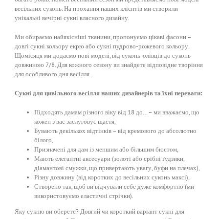
весільних суконь. На прохання наших клієнтів ми створили
унікальні вечірні сукні власного дизайну.
Ми обираємо найякісніші тканини, пропонуємо цікаві фасони –
довгі сукні кольору екрю або сукні пудрово-рожевого кольору.
Щомісяця ми додаємо нові моделі, від суконь-олівців до суконь
довжиною 7/8. Для кожного сезону ви знайдете відповідне творіння
для особливого дня весілля.
Сукні для цивільного весілля наших дизайнерів та їхні переваги:
Підходять дамам різного віку від 18 до… – ми вважаємо, що
кожен з вас заслуговує щастя,
Бувають декількох відтінків – від кремового до абсолютно
білого,
Призначені для дам із меншим або більшим бюстом,
Мають елегантні аксесуари (золоті або срібні ґудзики,
діамантові смужки, що привертають увагу, буфи на плечах),
Різну довжину (від коротких до весільних суконь максі),
Створено так, щоб ви відчували себе дуже комфортно (ми
використовуємо еластичні стрічки).
Яку сукню ви оберете? Довгий чи короткий варіант сукні для