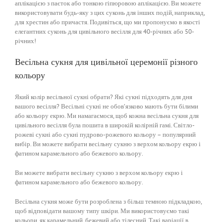
аплікацією з паєток або тонкою гіпюровою аплікацією. Ви можете
використовувати будь-яку з цих суконь для інших подій, наприклад,
для хрестин або причастя. Подивіться, що ми пропонуємо в якості
елегантних суконь для цивільного весілля для 40-річних або 50-
річних!
Весільна сукня для цивільної церемонії різного
кольору
Який колір весільної сукні обрати? Які сукні підходять для дня
вашого весілля? Весільні сукні не обов’язково мають бути білими
або кольору екрю. Ми намагаємося, щоб кожна весільна сукня для
цивільного весілля була пошита в широкій колірній гамі. Світло-
рожеві сукні або сукні пудрово-рожевого кольору – популярний
вибір. Ви можете вибрати весільну сукню з верхом кольору екрю і
фатином карамельного або бежевого кольору.
Ви можете вибрати весільну сукню з верхом кольору екрю і
фатином карамельного або бежевого кольору.
Весільна сукня може бути розроблена з більш темною підкладкою,
щоб відповідати вашому типу шкіри. Ми використовуємо такі
кольори, як карамельний, бежевий або тілесний. Такі варіації в