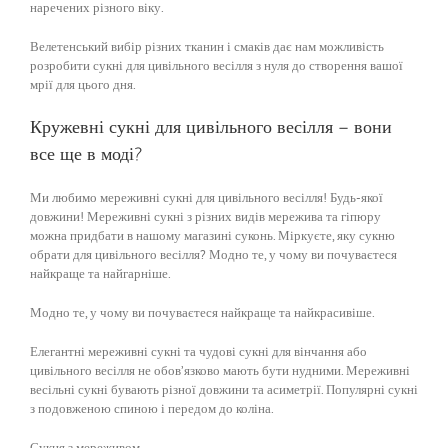
наречених різного віку.
Велетенський вибір різних тканин і смаків дає нам можливість
розробити сукні для цивільного весілля з нуля до створення вашої
мрії для цього дня.
Кружевні сукні для цивільного весілля – вони
все ще в моді?
Ми любимо мереживні сукні для цивільного весілля! Будь-якої
довжини! Мереживні сукні з різних видів мережива та гіпюру
можна придбати в нашому магазині суконь. Міркуєте, яку сукню
обрати для цивільного весілля? Модно те, у чому ви почуваєтеся
найкраще та найгарніше.
Модно те, у чому ви почуваєтеся найкраще та найкрасивіше.
Елегантні мереживні сукні та чудові сукні для вінчання або
цивільного весілля не обов’язково мають бути нудними. Мереживні
весільні сукні бувають різної довжини та асиметрії. Популярні сукні
з подовженою спиною і передом до коліна.
Сукня з мереживом.