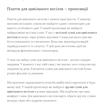
Плаття для цивільного весілля – пропозиції
Плаття для цивільного весілля є нашою пристрастю. У нашому
магазині весільних суконь ви знайдете єдине і неповторне для
вашого особливого дня! У нашій пропозиції ви знайдете
найкрасивіші весільні сукні. У нас є
весільні сукні для цивільного
весілля
кольору екрю різних відтінків. Сукня для цього дня має
бути унікальною та елегантною. Вона має відповідати вашій
індивідуальності та силуету. У цей день ми хочемо, щоб ви
виглядали феноменально і неповторно.
У наш час вибір сукні для цивільного весілля – досить складне
завдання. У кожного з нас свій смак, і ми знаємо, чого очікуємо від
творіння на день. Елегантна сукня для цивільного весілля буває
різних фасонів та довжини.
Ми прагнемо задовольнити потреби майбутньої нареченої в будь-
якому віці. У нашій пропозиції ви знайдете
зручні сукні для
цивільного весілля
в різних варіаціях. Ми подбаємо про ваш
комфорт і шик. Для цивільного весілля варто обрати зручну сукню
кольору екрю або пудрово-рожевого.