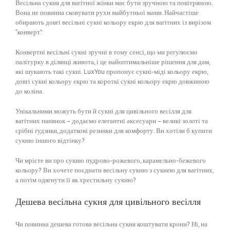
Весільна сукня для вагітної жінки має бути зручною та повітряною.
Вона не повинна сковувати рухи майбутньої мами. Найчастіше
обирають довгі весільні сукні кольору екрю для вагітних із вирізом
“конверт”.
Конвертні весільні сукні зручні в тому сенсі, що ми регулюємо
палітурку в ділянці живота, і це найоптимальніше рішення для дам,
які шукають такі сукні. LuxYou пропонує сукні-міді кольору екрю,
довгі сукні кольору екрю та короткі сукні кольору екрю довжиною
до коліна.
Унікальними можуть бути й сукні для цивільного весілля для
вагітних панянок – додаємо елегантні аксесуари – великі золоті та
срібні ґудзики, додаткові резинки для комфорту. Ви хотіли б купити
сукню іншого відтінку?
Чи мрієте ви про сукню пудрово-рожевого, карамельно-бежевого
кольору? Ви хочете поєднати весільну сукню з сукнею для вагітних,
а потім одягнути її як хрестильну сукню?
Дешева весільна сукня для цивільного весілля
Чи повинна дешева готова весільна сукня коштувати крони? Ні, на