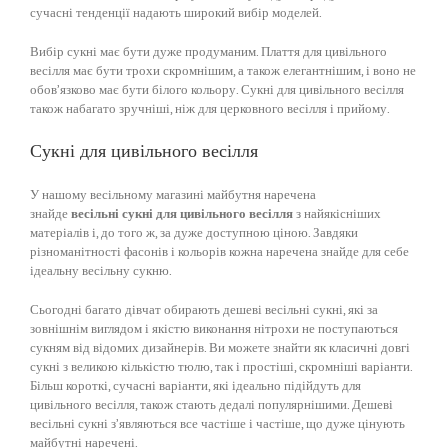
сучасні тенденції надають широкий вибір моделей.
Вибір сукні має бути дуже продуманим. Плаття для цивільного
весілля має бути трохи скромнішим, а також елегантнішим, і воно не
обов’язково має бути білого кольору. Сукні для цивільного весілля
також набагато зручніші, ніж для церковного весілля і прийому.
Сукні для цивільного весілля
У нашому весільному магазині майбутня наречена
знайде
весільні сукні для цивільного весілля
з найякісніших
матеріалів і, до того ж, за дуже доступною ціною. Завдяки
різноманітності фасонів і кольорів кожна наречена знайде для себе
ідеальну весільну сукню.
Сьогодні багато дівчат обирають дешеві весільні сукні, які за
зовнішнім виглядом і якістю виконання нітрохи не поступаються
сукням від відомих дизайнерів. Ви можете знайти як класичні довгі
сукні з великою кількістю тюлю, так і простіші, скромніші варіанти.
Більш короткі, сучасні варіанти, які ідеально підійдуть для
цивільного весілля, також стають дедалі популярнішими. Дешеві
весільні сукні з’являються все частіше і частіше, що дуже цінують
майбутні наречені.