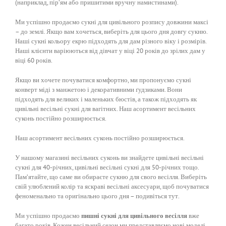
(наприклад, пір’ям або пришитими вручну намистинами).
Ми успішно продаємо сукні для цивільного розпису довжини максі
– до землі. Якщо вам хочеться, виберіть для цього дня довгу сукню.
Наші сукні кольору екрю підходять для дам різного віку і розмірів.
Наші клієнти варіюються від дівчат у віці 20 років до зрілих дам у
віці 60 років.
Якщо ви хочете почуватися комфортно, ми пропонуємо сукні
конверт міді з манжетою і декоративними ґудзиками. Вони
підходять для великих і маленьких бюстів, а також підходять як
цивільні весільні сукні для вагітних. Наш асортимент весільних
суконь постійно розширюється.
Наш асортимент весільних суконь постійно розширюється.
У нашому магазині весільних суконь ви знайдете цивільні весільні
сукні для 40-річних, цивільні весільні сукні для 50-річних тощо.
Пам’ятайте, що саме ви обираєте сукню для свого весілля. Виберіть
свій улюблений колір та яскраві весільні аксесуари, щоб почуватися
феноменально та оригінально цього дня – подивіться тут.
Ми успішно продаємо
пишні сукні для цивільного весілля
вже
багато років. Кожен весільний сезон ми представляємо нові моделі