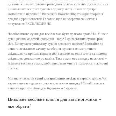
дизайні весільних суконь призводять до великого вибору елегантних
і унікальних вечірніх суконь в одному місці. Більш популярні
комбіновані церемонії. Ви завжди можете вибрати одне творіння
для двох урочистостей. Головне, щоб ви зберегли свій стиль і
почувалися ЕКСКЛЮЗИВНО.
Чи обов’язково сукня для весілля має бути прямого крою? Ні. У нас є
сукні різних моделей і розмірів – від XS до весільних суконь plus
size. Ви шукаєте унікальну сукню для свого весілля? Завітайте до
нашого весільного салону та оберіть сукню з асиметричною
спідницею та прямим верхом або з верхом на одне плече та прямою
спідницею довжиною до коліна. Така сукня має складку на животі –
ідеальна весільна сукня, щоб приховати живіт і підкреслити жіночні
стегна.
Ми виступаємо за
сукні для цивільних весіль
за гарною ціною. Чи
варто купувати дешеву сукню для такого випадку? Ознайомтеся з
нашими пропозиціями для будь-якого бюджету.
Цивільне весільне плаття для вагітної жінки –
яке обрати?