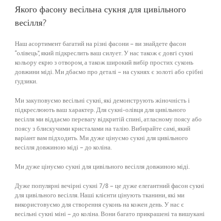
Якого фасону весільна сукня для цивільного
весілля?
Наш асортимент багатий на різні фасони – ви знайдете фасон
“олівець”, який підкреслить ваш силует. У нас також є довгі сукні
кольору екрю з отвором, а також широкий вибір простих суконь
довжини міді. Ми дбаємо про деталі – на сукнях є золоті або срібні
ґудзики.
Ми закуповуємо весільні сукні, які демонструють жіночність і
підкреслюють ваш характер. Для сукні-олівця для цивільного
весілля ми віддаємо перевагу відкритій спині, атласному поясу або
поясу з блискучими кристалами на талію. Вибирайте самі, який
варіант вам підходить. Ми дуже цінуємо сукні для цивільного
весілля довжиною міді – до коліна.
Ми дуже цінуємо сукні для цивільного весілля довжиною міді.
Дуже популярні вечірні сукні 7/8 – це дуже елегантний фасон сукні
для цивільного весілля. Наші клієнти цінують тканини, які ми
використовуємо для створення суконь на кожен день. У нас є
весільні сукні міні – до коліна. Вони багато прикрашені та вишукані