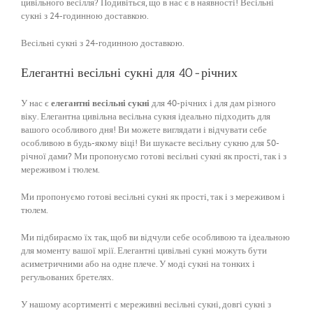
цивільного весілля? Подивіться, що в нас є в наявності! Весільні
сукні з 24-годинною доставкою.
Весільні сукні з 24-годинною доставкою.
Елегантні весільні сукні для 40-річних
У нас є
елегантні весільні сукні
для 40-річних і для дам різного
віку. Елегантна цивільна весільна сукня ідеально підходить для
вашого особливого дня! Ви можете виглядати і відчувати себе
особливою в будь-якому віці! Ви шукаєте весільну сукню для 50-
річної дами? Ми пропонуємо готові весільні сукні як прості, так і з
мереживом і тюлем.
Ми пропонуємо готові весільні сукні як прості, так і з мереживом і
тюлем.
Ми підбираємо їх так, щоб ви відчули себе особливою та ідеальною
для моменту вашої мрії. Елегантні цивільні сукні можуть бути
асиметричними або на одне плече. У моді сукні на тонких і
регульованих бретелях.
У нашому асортименті є мереживні весільні сукні, довгі сукні з