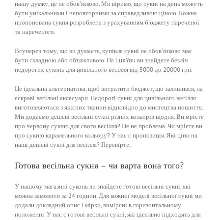
нашу думку, це не обов’язково. Ми віримо, що сукні на день можуть
бути унікальними і неповторними за справедливою ціною. Кожна
пропонована сукня розроблена з урахуванням бюджету нареченої
та нареченого.
Всупереч тому, що ви думаєте, купівля сукні не обов’язково має
бути складною або обтяжливою. На LuxYou ви знайдете безліч
недорогих суконь для цивільного весілля від 5000 до 20000 грн.
Це ідеальна альтернатива, щоб витратити бюджет, що залишився, на
яскраві весільні аксесуари. Недорогі сукні для цивільного весілля
виготовляються з якісних тканин відповідно до мистецтва пошиття.
Ми додаємо дешеві весільні сукні різних кольорів щодня. Ви мрієте
про червону сукню для свого весілля? Це не проблема. Чи мрієте ви
про сукню карамельного кольору? У нас є пропозиція. Які ціни на
наші дешеві сукні для весілля? Перевірте.
Готова весільна сукня – чи варта вона того?
У нашому магазині суконь ви знайдете готові весільні сукні, які
можна замовити за 24 години. Для кожної моделі весільної сукні ми
додали докладний опис і мірки, виміряні в горизонтальному
положенні. У нас є готові весільні сукні, які ідеально підходять для