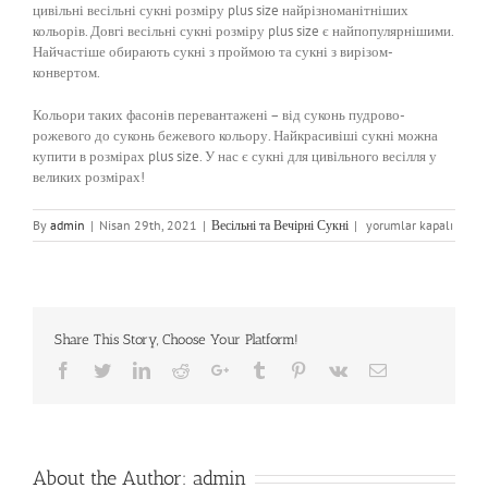
цивільні весільні сукні розміру plus size найрізноманітніших
кольорів. Довгі весільні сукні розміру plus size є найпопулярнішими.
Найчастіше обирають сукні з проймою та сукні з вирізом-
конвертом.
Кольори таких фасонів перевантажені – від суконь пудрово-
рожевого до суконь бежевого кольору. Найкрасивіші сукні можна
купити в розмірах plus size. У нас є сукні для цивільного весілля у
великих розмірах!
Весільні
By
admin
|
Nisan 29th, 2021
|
Весільні та Вечірні Сукні
|
yorumlar kapalı
та
Вечірні
Сукні
için
Share This Story, Choose Your Platform!
Facebook
Twitter
LinkedIn
Reddit
Google+
Tumblr
Pinterest
Vk
Email
About the Author:
admin