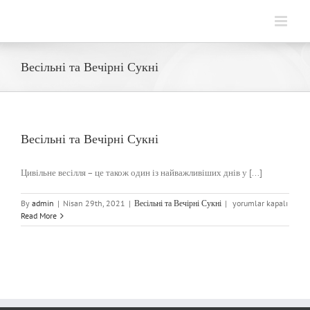
Skip
to
content
Весільні та Вечірні Сукні
Весільні та Вечірні Сукні
Цивільне весілля – це також один із найважливіших днів у [...]
Весільні
By
admin
|
Nisan 29th, 2021
|
Весільні та Вечірні Сукні
|
yorumlar kapalı
та
Read More
Вечірні
Сукні
için